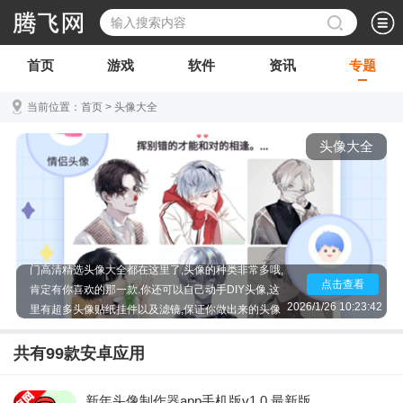
首页
游戏
软件
资讯
专题
当前位置：
首页
>
头像大全
头像大全
这里为大家推荐了最新最潮的头像大全软件,2019热
门高清精选头像大全都在这里了,头像的种类非常多哦,
点击查看
肯定有你喜欢的那一款.你还可以自己动手DIY头像,这
里有超多头像贴纸挂件以及滤镜,保证你做出来的头像
2026/1/26 10:23:42
独特又好看,以后再也不会撞头像了.而且这里这么多头
像,每天换都换不完,快来下载吧!
共有
99
款安卓应用
新年头像制作器app手机版v1.0 最新版