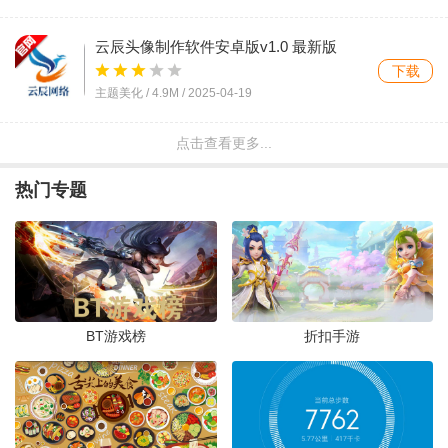
云辰头像制作软件安卓版v1.0 最新版
下载
主题美化 /
4.9M
/
2025-04-19
点击查看更多...
头像精选APPv1.2.1 安卓版
下载
热门专题
摄影摄像 /
35.8M
/
2024-07-11
头像手绘app官方版(有画头像)v2.1.3 最新
版
下载
主题美化 /
7.1M
/
2024-06-16
BT游戏榜
折扣手游
果橙头像APP官方版v1.3.2 最新版
下载
主题美化 /
61.2M
/
2024-06-16