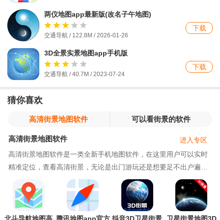
两仪地图app最新版(改名子午地图)
下载
交通导航 / 122.8M / 2026-01-26
3D全景实景地图app手机版
下载
交通导航 / 40.7M / 2023-07-24
猜你喜欢
高清街景地图软件
可以看街景的软件
高清街景地图软件
进入专区
高清街景地图软件是一类全新手机地图软件，在这里用户可以实时
精准定位，查看高清街景，无论是出门游玩还是想要足不出户遍览
天下风光，高清街景地图都可以很好的满足用户们的需求，帮助快
速欣赏当地风光，在地图上支持任意定位，你想去的地方这里都能
帮你实现，操作相当简单，好玩有趣，功能强大，带你体验全新不
一样的地图软件，如果你没有尝试
北斗导航地图高
腾讯地图app官方
抖音3D卫星街景
卫星街景地图3D