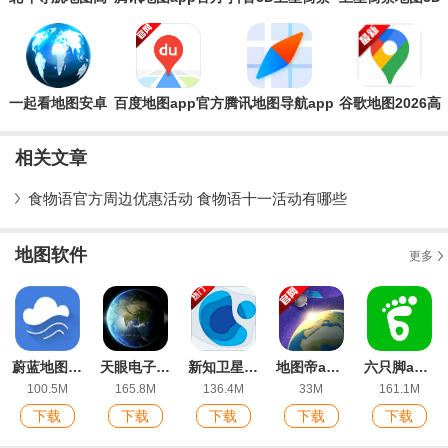
清村庄地图手机
版
地图app安卓版
街景版
版
一起看地图安卓
百度地图app官方
腾讯地图导航app
谷歌地图2026高
版
版
最新版
清卫星地图手机
版
相关文章
食物语官方周边优惠活动 食物语十一活动有哪些
地图软件
更多
蔚蓝地图官方版app
天眼电子地图软件最新版
新知卫星地图终身免费版
地图帝app官方版
六只脚app最新版
100.5M
165.8M
136.4M
33M
161.1M
下载
下载
下载
下载
下载