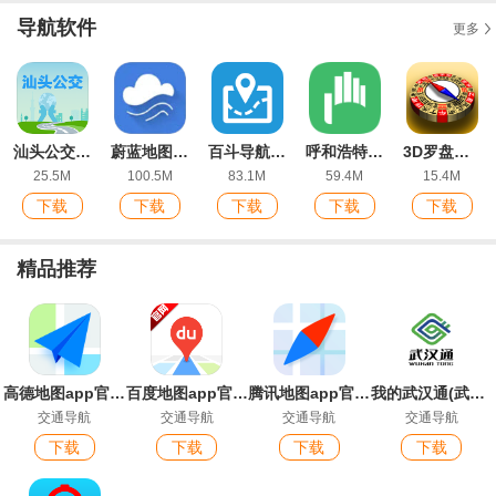
导航软件
更多
汕头公交实时查询app
蔚蓝地图官方版app
百斗导航app最新版
呼和浩特掌上青城app最新版
3D罗盘指南针手机版
25.5M
100.5M
83.1M
59.4M
15.4M
下载
下载
下载
下载
下载
精品推荐
高德地图app官方版
百度地图app官方版
腾讯地图app官方版
我的武汉通(武汉一卡通)软件
交通导航
交通导航
交通导航
交通导航
下载
下载
下载
下载