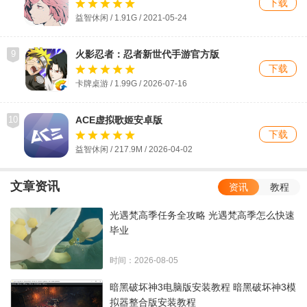
下载
益智休闲 / 1.91G / 2021-05-24
9
火影忍者：忍者新世代手游官方版
下载
卡牌桌游 / 1.99G / 2026-07-16
10
ACE虚拟歌姬安卓版
下载
益智休闲 / 217.9M / 2026-04-02
文章资讯
资讯
教程
光遇梵高季任务全攻略 光遇梵高季怎么快速
毕业
时间：2026-08-05
暗黑破坏神3电脑版安装教程 暗黑破坏神3模
拟器整合版安装教程