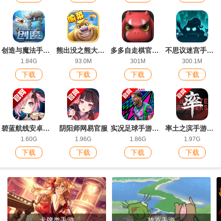
创造与魔法手游官方版
熊出没之熊大农场免费购买版手游
多多自走棋官方服
不思议迷宫手机版
1.84G
93.0M
301M
300.1M
下载
下载
下载
下载
碧蓝航线安卓官服
阴阳师网易官服
实况足球手游最新版
率土之滨手游最新版
1.60G
1.96G
1.86G
1.97G
下载
下载
下载
下载
卡牌类手游
放置手游