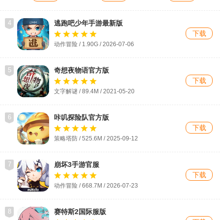
4
逃跑吧少年手游最新版
下载
动作冒险 / 1.90G / 2026-07-06
5
奇想夜物语官方版
下载
文字解谜 / 89.4M / 2021-05-20
6
咔叽探险队官方版
下载
策略塔防 / 525.6M / 2025-09-12
7
崩坏3手游官服
下载
动作冒险 / 668.7M / 2026-07-23
8
赛特斯2国际服版