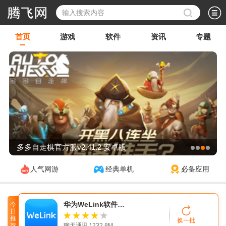
首页
游戏
软件
资讯
专题
多多自走棋官方服v2.41.2 安卓版
人气网游
经典单机
必备应用
华为WeLink软件官方版
今
日
推
换一批
荐
聊天通讯 / 232.8M