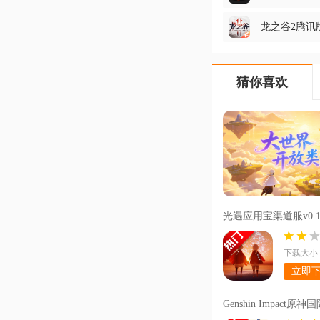
龙之谷2腾讯版v
猜你喜欢
光遇应用宝渠道服v0.1
下载大小：
立即
Genshin Impact