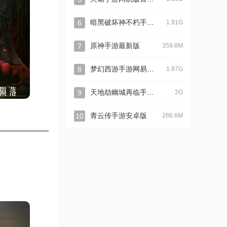
暗黑破坏神不朽手游官方版
6
1.91G
7
原神手游最新版
359.8M
梦幻西游手游网易正版
8
1.87G
天地劫幽城再临手游最新版
9
2G
10
青云传手游安卓版
286.6M