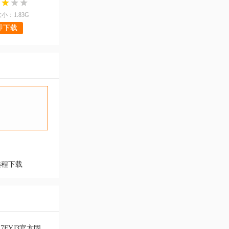
小：1.83G
即下载
远程下载
三星Galaxy Z Fold5国行版F9460ZCS7FYJ3官方固件 三星