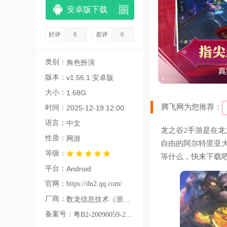
安卓版下载
好评
0
差评
0
类别：
角色扮演
版本：
v1.56.1 安卓版
大小：
1.68G
腾飞网为您推荐：
时间：
2025-12-19 12:00
语言：
中文
龙之谷2手游是在
性质：
网游
自由的阿尔特里亚
等级：
等什么，快来下载
平台：
Android
官网：
https://dn2.qq.com/
厂商：
数龙信息技术（浙江）有限公司
备案号：
粤B2-20090059-2006A