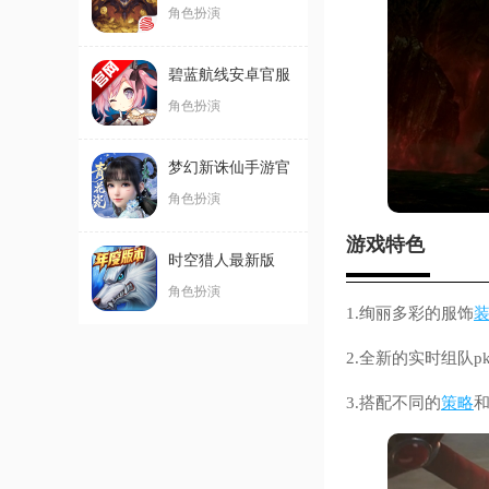
游官方版
角色扮演
碧蓝航线安卓官服
角色扮演
梦幻新诛仙手游官
方版
角色扮演
游戏特色
时空猎人最新版
角色扮演
1.绚丽多彩的服饰
2.全新的实时组队
3.搭配不同的
策略