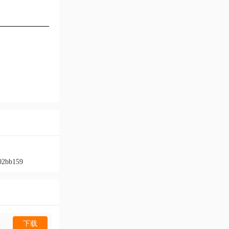
02bb159
下载