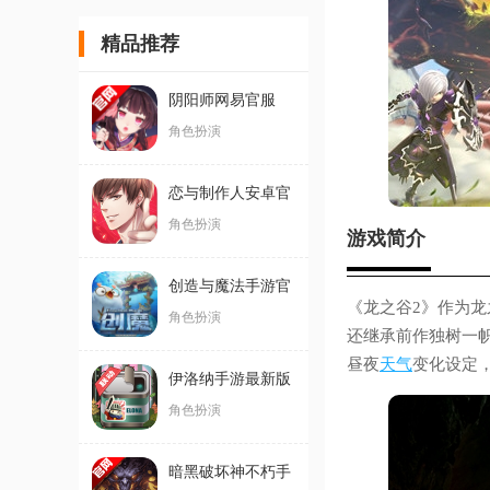
精品推荐
阴阳师网易官服
角色扮演
恋与制作人安卓官
服
角色扮演
游戏简介
创造与魔法手游官
《龙之谷2》作为龙
方版
角色扮演
还继承前作独树一
昼夜
天气
变化设定
伊洛纳手游最新版
角色扮演
暗黑破坏神不朽手