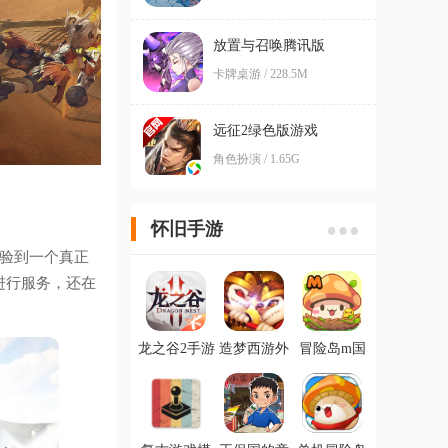
放置与召唤腾讯版
卡牌桌游 / 228.5M
远征2绿色版游戏
角色扮演 / 1.65G
怀旧手游
验到一个真正
进行服务，还在
龙之谷2手游
造梦西游外
冒险岛m国
官方版
传安卓版
际服
MapleStory
M