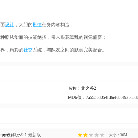
画面
设计
，大胆的
剧情
任务内容构造；
各种酷炫华丽的技能绝招，带来眼花缭乱的视觉盛宴；
世界，精彩的
社交
系统，与队友之间的默契完美配合。
名称：
d
龙之谷2
MD5值：
7a553b3054fd6efcbbf92ba53
pg破解版v9.1 最新版
大小：36M