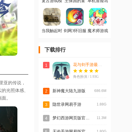
复古游戏模
王保国的童
单机冒险岛
拟器手机版
年生活游戏
手游官方版
(MD2&GEN
AdventureStory
Emulator)
当我触起时
剑网3怀旧服
魔术师游戏
光涟漪游戏
云端(剑网3
最新版
官方版
缘起云端云
游戏)
下载排行
花与剑手游最新版
1
角色扮演 / 1.93G
里亚的传说，
实的光照体感、
2
新神魔大陆九游版
686.6M
画面。
3
隐世录网易手游
1.88G
梦幻西游网页版官方版
4
11.3M
天谕手游网易版官方版
5
1.80G