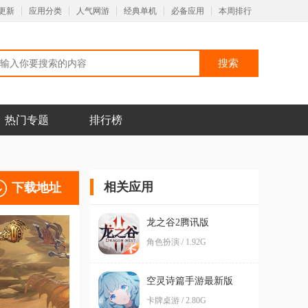
更新
应用分类
人气网游
经典单机
必备应用
本周排行
热门专题
排行榜
相关应用
下载地址
龙之谷2腾讯版
角色扮演 / 1.92G
空灵诗篇手游最新版
卡牌桌游 / 2.80G