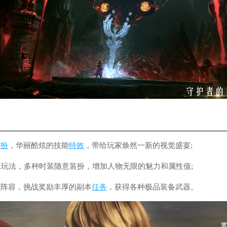
装扮
，华丽酷炫的技能
特效
，带给玩家焕然一新的视觉盛宴;
pk玩法，多种时装随意装扮，增加人物无限的魅力和属性值;
和阵容，挑战奖励丰厚的副本
任务
，获得各种极品装备武器。