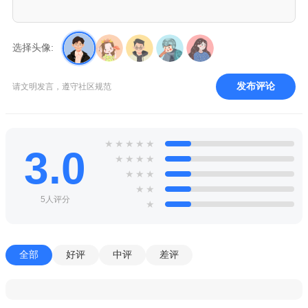
选择头像:
发布评论
请文明发言，遵守社区规范
★
★
★
★
★
3.0
★
★
★
★
★
★
★
★
★
5人评分
★
全部
好评
中评
差评