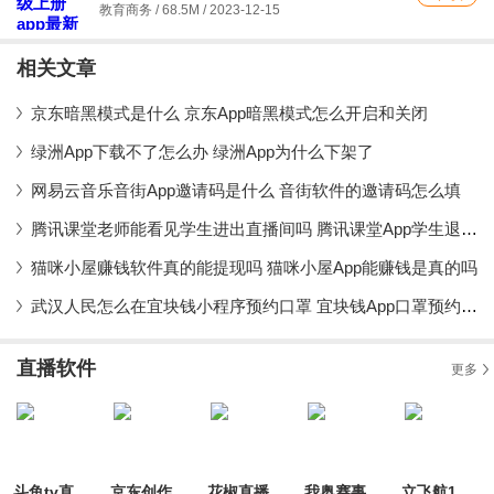
教育商务 / 68.5M / 2023-12-15
相关文章
京东暗黑模式是什么 京东App暗黑模式怎么开启和关闭
绿洲App下载不了怎么办 绿洲App为什么下架了
网易云音乐音街App邀请码是什么 音街软件的邀请码怎么填
腾讯课堂老师能看见学生进出直播间吗 腾讯课堂App学生退出课堂会被发现吗
猫咪小屋赚钱软件真的能提现吗 猫咪小屋App能赚钱是真的吗
武汉人民怎么在宜块钱小程序预约口罩 宜块钱App口罩预约流程详解
直播软件
更多
斗鱼tv直播平台最新版
京东创作工具app手机版(原京东视频)
花椒直播app最新版
我奥赛事助手最新版
立飞航158最新版本