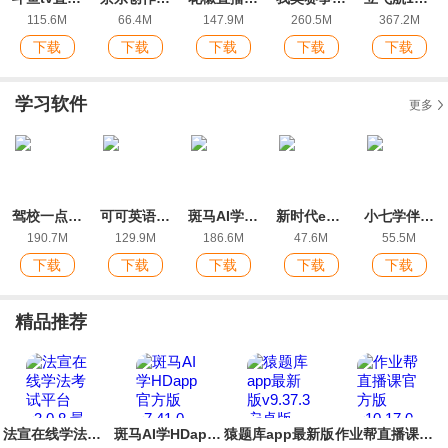
115.6M
66.4M
147.9M
260.5M
367.2M
下载
下载
下载
下载
下载
学习软件
更多
驾校一点通app官方版
可可英语初中英语点读app安卓版
斑马AI学HDapp官方版
新时代e支部BTX测试版
小七学伴ios版
190.7M
129.9M
186.6M
47.6M
55.5M
下载
下载
下载
下载
下载
精品推荐
法宣在线学法考试平台
斑马AI学HDapp官方版
猿题库app最新版
作业帮直播课官方版