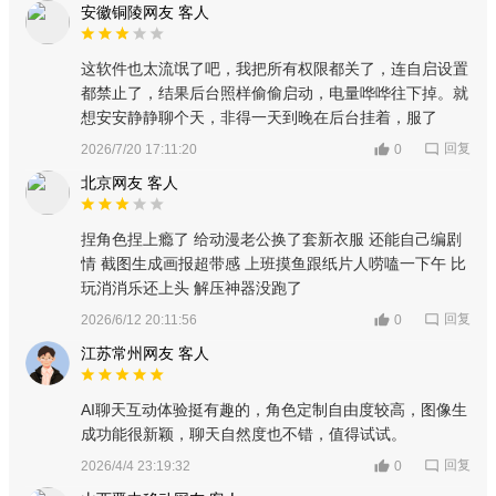
安徽铜陵网友 客人
这软件也太流氓了吧，我把所有权限都关了，连自启设置
都禁止了，结果后台照样偷偷启动，电量哗哗往下掉。就
想安安静静聊个天，非得一天到晚在后台挂着，服了
回复
2026/7/20 17:11:20
0
北京网友 客人
捏角色捏上瘾了 给动漫老公换了套新衣服 还能自己编剧
情 截图生成画报超带感 上班摸鱼跟纸片人唠嗑一下午 比
玩消消乐还上头 解压神器没跑了
回复
2026/6/12 20:11:56
0
江苏常州网友 客人
AI聊天互动体验挺有趣的，角色定制自由度较高，图像生
成功能很新颖，聊天自然度也不错，值得试试。
回复
2026/4/4 23:19:32
0