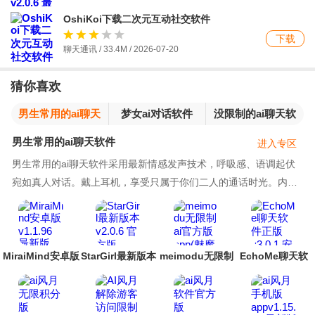
OshiKoi下载二次元互动社交软件
下载
聊天通讯 / 33.4M / 2026-07-20
猜你喜欢
男生常用的ai聊天
梦女ai对话软件
没限制的ai聊天软
软件
件
男生常用的ai聊天软件
进入专区
男生常用的ai聊天软件采用最新情感发声技术，呼吸感、语调起伏
宛如真人对话。戴上耳机，享受只属于你们二人的通话时光。内置
丰富的恋爱场景互动：从午后咖啡馆的偶然相遇，
MiraiMind安卓版
StarGirl最新版本
meimodu无限制
EchoMe聊天软
ai官方版app(魅
件正版
魔都Ai)