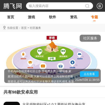
首页
游戏
软件
资讯
专题
当前位置：
首页
>
社区服务
社区服务
社区服务软件是一款专为社区居民打造的便民软件,再
也不用去物业那么麻烦地缴费看公告报修了,直接使用
手机App在线观看社区公告,交电费水费,一键报修,家
点击查看
政清洁统统不是问题.大家可以在软件上阅读附近的新
2026/7/28 11:39:55
闻资讯,还可以和其他社区好友聊天增进居民感情,有需
要的快来下载吧!
共有
98
款安卓应用
大蓝书散帅社区v1.0.2 男性社群兴趣分享