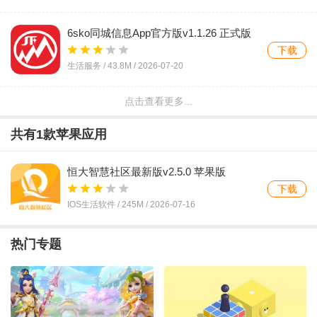
6sko同城信息App官方版v1.1.26 正式版
下载
生活服务 /
43.8M
/
2026-07-20
点击查看更多...
渭南社区最新版v1.0.7 安卓版
下载
共有
1
款苹果应用
生活服务 /
14.4M
/
2026-07-19
恒大智慧社区最新版v2.5.0 苹果版
Syrmos雅典铁路实时发车查询工具v1.2.0
下载
官方版
下载
IOS生活软件 /
245M
/
2026-07-16
生活服务 /
14.5M
/
2026-07-19
热门专题
水苗社区v1.1.0 安卓版
下载
生活服务 /
35.6M
/
2026-07-18