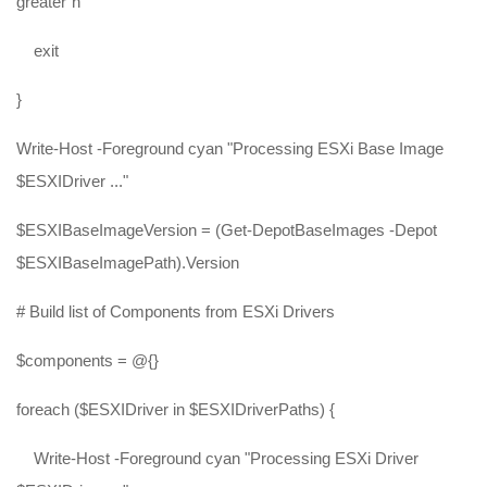
greater`n"
exit
}
Write-Host -Foreground cyan "Processing ESXi Base Image
$ESXIDriver ..."
$ESXIBaseImageVersion = (Get-DepotBaseImages -Depot
$ESXIBaseImagePath).Version
# Build list of Components from ESXi Drivers
$components = @{}
foreach ($ESXIDriver in $ESXIDriverPaths) {
Write-Host -Foreground cyan "Processing ESXi Driver