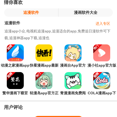
猜你喜欢
追漫软件
漫画软件大全
追漫软件
进入专区
追漫app小众,电视机追漫app,追漫适合的app,免费追日漫软件可下
载,追漫神器app下载,追漫也
动漫之家漫画app
快看漫画app最新
漫画台App官方
漫小社app官方版
安卓版本
版
版
繁华漫画下载官
轻漫岛app官方正
青漫漫画免费阅
COLA漫画app下
方正版(繁花
版(改名为喵趣)
读app官方版
载官方最新版(漫
3.0.8)
城)
用户评论