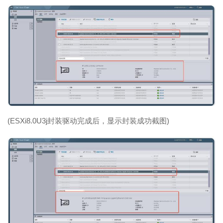
(ESXi8.0U3j封装驱动完成后，显示封装成功截图)