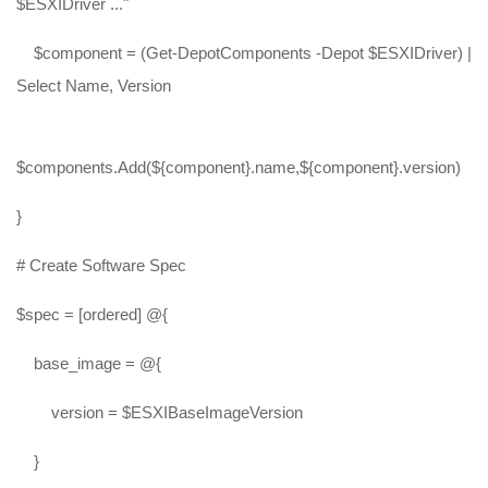
$ESXIDriver ..."
$component = (Get-DepotComponents -Depot $ESXIDriver) |
Select Name, Version
$components.Add(${component}.name,${component}.version)
}
# Create Software Spec
$spec = [ordered] @{
base_image = @{
version = $ESXIBaseImageVersion
}