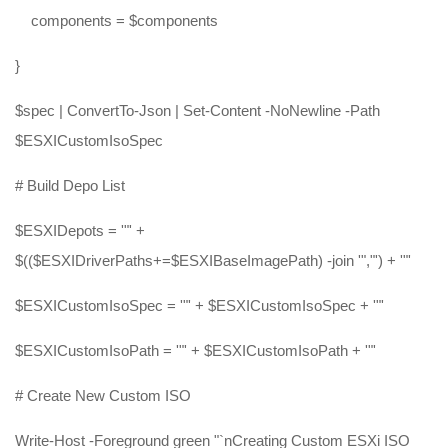
components = $components
}
$spec | ConvertTo-Json | Set-Content -NoNewline -Path
$ESXICustomIsoSpec
# Build Depo List
$ESXIDepots = '"' +
$(($ESXIDriverPaths+=$ESXIBaseImagePath) -join '","') + '"'
$ESXICustomIsoSpec = '"' + $ESXICustomIsoSpec + '"'
$ESXICustomIsoPath = '"' + $ESXICustomIsoPath + '"'
# Create New Custom ISO
Write-Host -Foreground green "`nCreating Custom ESXi ISO