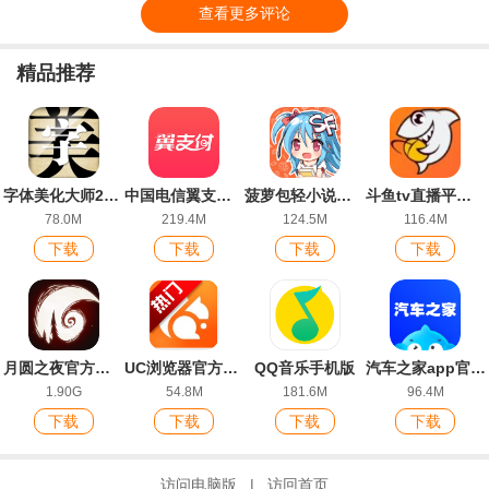
查看更多评论
精品推荐
字体美化大师2026官方版
中国电信翼支付app
菠萝包轻小说官方版
斗鱼tv直播平台最新版
78.0M
219.4M
124.5M
116.4M
下载
下载
下载
下载
月圆之夜官方正版
UC浏览器官方正版app
QQ音乐手机版
汽车之家app官方版
1.90G
54.8M
181.6M
96.4M
下载
下载
下载
下载
访问电脑版
|
访回首页