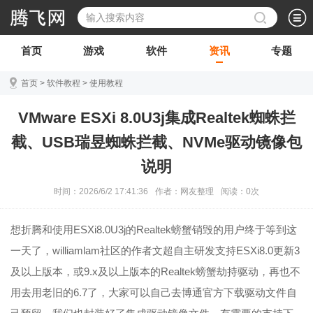
首页
游戏
软件
资讯
专题
首页
>
软件教程
>
使用教程
VMware ESXi 8.0U3j集成Realtek蜘蛛拦
截、USB瑞昱蜘蛛拦截、NVMe驱动镜像包
说明
时间：2026/6/2 17:41:36
作者：网友整理
阅读：
0
次
想折腾和使用ESXi8.0U3j的Realtek螃蟹销毁的用户终于等到这
一天了，williamlam社区的作者文超自主研发支持ESXi8.0更新3
及以上版本，或9.x及以上版本的Realtek螃蟹劫持驱动，再也不
用去用老旧的6.7了，大家可以自己去博通官方下载驱动文件自