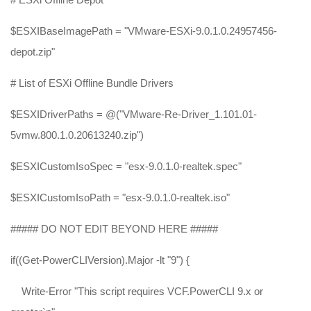
$ESXIBaseImagePath = "VMware-ESXi-9.0.1.0.24957456-
depot.zip"
# List of ESXi Offline Bundle Drivers
$ESXIDriverPaths = @("VMware-Re-Driver_1.101.01-
5vmw.800.1.0.20613240.zip")
$ESXICustomIsoSpec = "esx-9.0.1.0-realtek.spec"
$ESXICustomIsoPath = "esx-9.0.1.0-realtek.iso"
##### DO NOT EDIT BEYOND HERE #####
if((Get-PowerCLIVersion).Major -lt "9") {
Write-Error "This script requires VCF.PowerCLI 9.x or