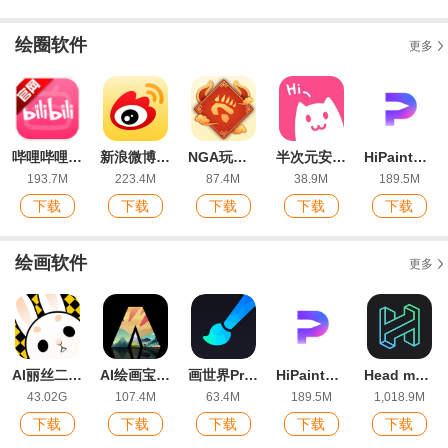
绘圈软件
更多
哔哩哔哩弹幕网手机版官方版
新浪微博最新版本
NGA玩家社区开发版
半次元安卓正版app
HiPaint最新版
193.7M
223.4M
87.4M
38.9M
189.5M
下载
下载
下载
下载
下载
绘画软件
更多
AI丽丝二次元ai绘画平台
AI绘画宝app安卓版
画世界Pro app官方版
HiPaint最新版
Head model Studio官方正版下载
43.02G
107.4M
63.4M
189.5M
1,018.9M
下载
下载
下载
下载
下载