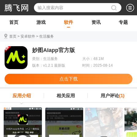
首页
游戏
软件
资讯
专题
首页
>
安卓软件
>
生活服务
妙图AIapp官方版
类别：生活服务
大小：48.1M
版本：v1.2.1 最新版
时间：2025-08-14
点击下载
应用介绍
相关应用
用户评论
(1)