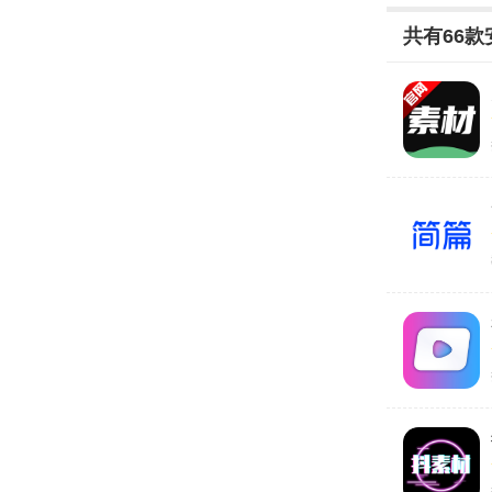
共有
66
款