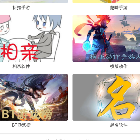
素材下载软件手机版v23.12.26 最新版
折扣手游
趣味手游
教育商务 /
5.4M
/
2024-06-07
神灯素材助手app官方版v1.11.0 安卓版
教育商务 /
58.0M
/
2024-05-23
悦图秀appv1.0.1 安卓版
相亲软件
横版动作
摄影摄像 /
66.0M
/
2024-05-13
时空素材app最新版v2.0.1 安卓版
生活服务 /
40.2M
/
2024-05-11
BT游戏榜
起名软件
予音app最新版v1.0.0 安卓版