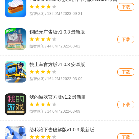
版
下载
益智休闲 /
132.9M
/
2023-09-21
锁匠无广告版v1.0.3 最新版
下载
益智休闲 /
44.8M
/
2022-08-02
快上车官方版v1.0.3 安卓版
下载
益智休闲 /
164.2M
/
2022-03-09
我的游戏官方版v1.2 最新版
下载
益智休闲 /
14.0M
/
2022-03-09
给我滚下去破解版v1.0.3 最新版
下载