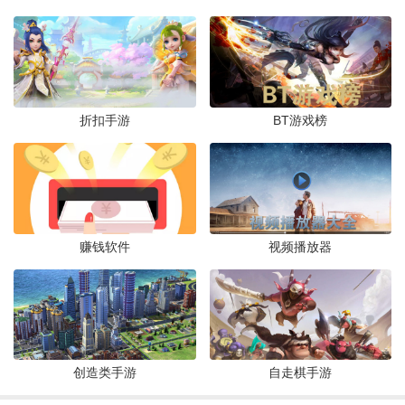
益智休闲 /
48.5M
/
2026-08-06
疯狂跳床官方ios版v2.0 iPhone版
宝宝巴士宝宝果汁商店v9.93.00.00 官方版
下载
下载
IOS休闲游戏 /
20.0M
/
2020-05-16
益智休闲 /
142.6M
/
2026-08-05
折扣手游
BT游戏榜
魔方游戏盒最新ios版v1.3 iPhone版
人类叠叠乐安卓版v0.1 官方版
下载
下载
IOS休闲游戏 /
7.2M
/
2020-05-16
益智休闲 /
54.2M
/
2026-08-05
我戳人贼6Spear io官方ios版v1.0.1 iPhone
赚钱软件
视频播放器
蚊子生存模拟器汉化版v1 中文版
版
下载
下载
IOS休闲游戏 /
58.1M
/
2020-05-16
益智休闲 /
38.2M
/
2026-08-05
Ice Cool最新ios版v0.1 iPhone版
口袋吉伊卡哇(Chiikawa Pocket)官方版
下载
v1.5.0 最新版
下载
创造类手游
自走棋手游
IOS休闲游戏 /
94.3M
/
2020-05-13
益智休闲 /
466.8M
/
2026-08-05