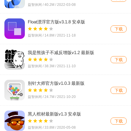
益智休闲 /
40.2M
/
2022-03-08
Float漂浮官方版v3.1.8 安卓版
下载
益智休闲 /
14.8M
/
2021-11-18
我是熊孩子不减反增版v1.2 最新版
下载
益智休闲 /
38.3M
/
2021-11-10
别针大师官方版v1.0.3 最新版
下载
益智休闲 /
24.7M
/
2021-10-20
黑人棺材最新版v1.3 安卓版
下载
益智休闲 /
33.8M
/
2020-05-08