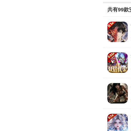
共有
99
款