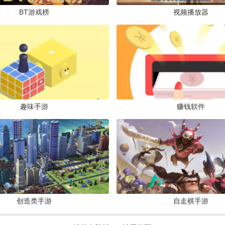
弑神斩仙灭世沉默免费版v1.0.2 高爆沉默传奇
BT游戏榜
视频播放器
角色扮演 /
148M
/
2026-07-15
江湖我最牛GM狂送真充超超变v1.0.2 武侠超变游戏
角色扮演 /
178.7M
/
2026-07-14
十二战纪0.05折6480v1 卡牌养成游戏
趣味手游
赚钱软件
卡牌桌游 /
418.5M
/
2026-07-14
王者之剑2复古攻速十二流派传奇手游v1.0.2 多流派转职玛法冒险游
角色扮演 /
185M
/
2026-07-06
创造类手游
自走棋手游
我和我的天宫0.05折双倍代金版v1.0.0 天宫建造养成仙侠手游