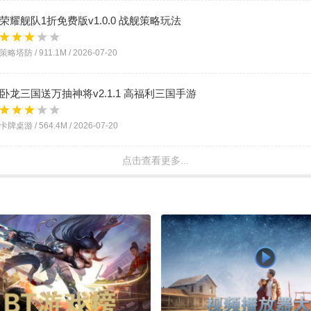
荣耀舰队1折免费版v1.0.0 战舰策略玩法
策略塔防 /
911.1M
/
2026-07-20
卧龙三国送万抽神将v2.1.1 高福利三国手游
卡牌桌游 /
564.4M
/
2026-07-20
点击查看更多...
全民祖玛火龙天天送1000v1.0.2 祖玛火龙传奇手游
角色扮演 /
149.0M
/
2026-07-17
群雄之战日送328免费版v1.0.2 零氪打金传奇
角色扮演 /
148.2M
/
2026-07-15