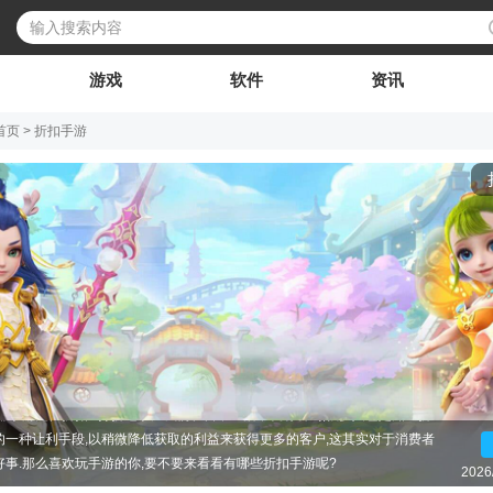
游戏
软件
资讯
首页
>
折扣手游
客户端提示无法提供服务,为啥有的手游客户端有很大的折扣,问道手游4.1折扣
部手游充值折扣...打折这事儿我们在日常生活中就有听到,很多人也是知道折
的一种让利手段,以稍微降低获取的利益来获得更多的客户,这其实对于消费者
好事.那么喜欢玩手游的你,要不要来看看有哪些折扣手游呢?
2026/