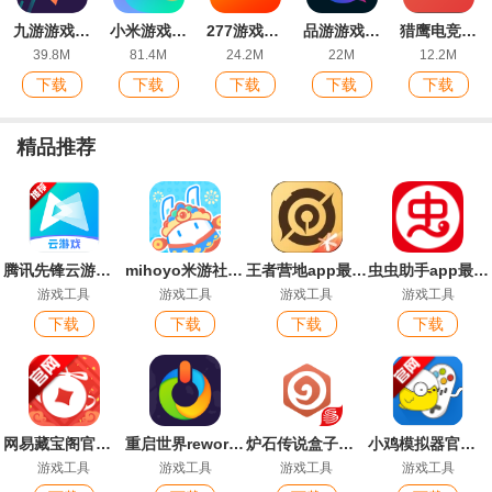
九游游戏中心手机版
小米游戏中心官方版
277游戏盒子安卓版
品游游戏资讯app最新版
猎鹰电竞app电竞社区
39.8M
81.4M
24.2M
22M
12.2M
下载
下载
下载
下载
下载
精品推荐
腾讯先锋云游戏app官方版(原腾讯先游)
mihoyo米游社手机版
王者营地app最新版
虫虫助手app最新版
游戏工具
游戏工具
游戏工具
游戏工具
下载
下载
下载
下载
网易藏宝阁官方平台app
重启世界reworld官方版
炉石传说盒子安卓版
小鸡模拟器官方版
游戏工具
游戏工具
游戏工具
游戏工具