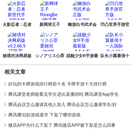
大家通过搜集或者氪金购买的抽卡道具获得抽卡的
火影忍者：忍者
新网球王子
幽游白书武术会
凹凸世界手游官
新世代手游官方
RisingBeat中文
正版
方版
版
版
秘境对决网易版
シノアリス心罪
战舰少女R手游最
队长小翼最强十
爱丽丝bilibili版
新版
一人国际服
相关文章
好玩的卡牌游戏排行榜前十名 卡牌手游十大排行榜
腾讯课堂老师能看见学生进出直播间吗 腾讯课堂App学生
腾讯会议怎么邀请其他人加入 腾讯会议怎么邀请学生/好
腾讯哪32款游戏退市 下架了哪些游戏
微店APP为什么下架了 腾讯微店APP被下架是怎么回事