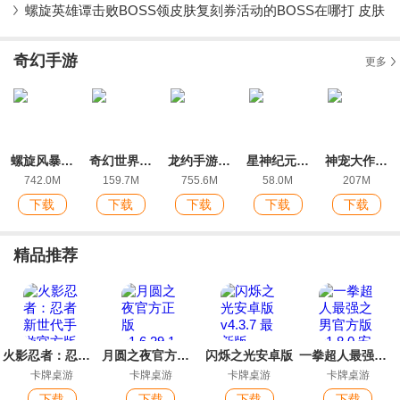
螺旋英雄谭击败BOSS领皮肤复刻券活动的BOSS在哪打 皮肤
奇幻手游
更多
螺旋风暴腾讯版
奇幻世界英雄九游版
龙约手游最新版
星神纪元手游官方版
神宠大作战2最新版本
742.0M
159.7M
755.6M
58.0M
207M
下载
下载
下载
下载
下载
精品推荐
火影忍者：忍者新世代手游官方版
月圆之夜官方正版
闪烁之光安卓版
一拳超人最强之男官方版
卡牌桌游
卡牌桌游
卡牌桌游
卡牌桌游
下载
下载
下载
下载