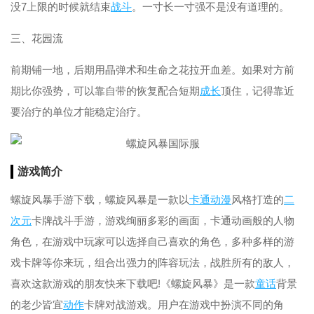
没7上限的时候就结束
战斗
。一寸长一寸强不是没有道理的。
三、花园流
前期铺一地，后期用晶弹术和生命之花拉开血差。如果对方前
期比你强势，可以靠自带的恢复配合短期
成长
顶住，记得靠近
要治疗的单位才能稳定治疗。
游戏简介
螺旋风暴手游下载，螺旋风暴是一款以
卡通
动漫
风格打造的
二
次元
卡牌战斗手游，游戏绚丽多彩的画面，卡通动画般的人物
角色，在游戏中玩家可以选择自己喜欢的角色，多种多样的游
戏卡牌等你来玩，组合出强力的阵容玩法，战胜所有的敌人，
喜欢这款游戏的朋友快来下载吧!《螺旋风暴》是一款
童话
背景
的老少皆宜
动作
卡牌对战游戏。用户在游戏中扮演不同的角