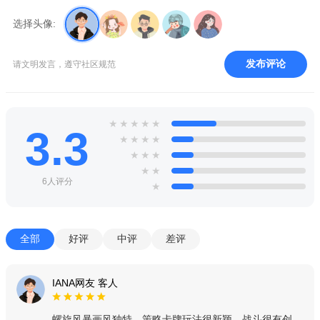
选择头像:
发布评论
请文明发言，遵守社区规范
★
★
★
★
★
3.3
★
★
★
★
★
★
★
★
★
6人评分
★
全部
好评
中评
差评
IANA网友 客人
螺旋风暴画风独特，策略卡牌玩法很新颖，战斗很有创