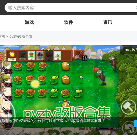
游戏
软件
资讯
首页
>
pvztv改版合集
pvz
改版合集顾名思义就是那些根据PVZ的TV版进行魔改的版本的合集。很多小伙伴
Z这个游戏IP还是非常火爆的，基本上各种平台上都可以玩到PVZ，无论是电
2026
手机端，甚至是TV端都可以玩PVZ游戏，不过也有很多游戏UP主为爱发电，