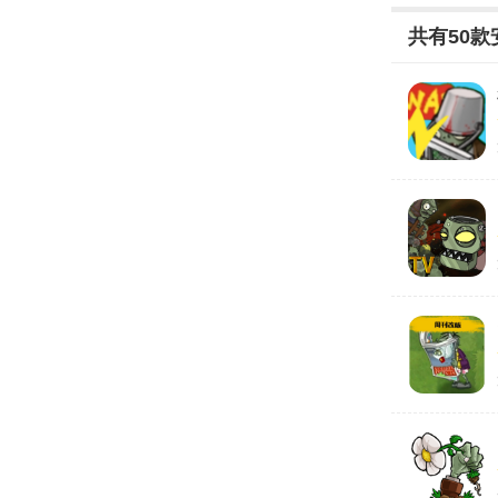
将PVZ
共有
50
款
本，今天腾
集，想要体