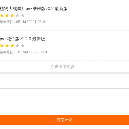
植物大战僵尸pvz磨难版v0.2 最新版
策略塔防 /
85.1M
/
2021-08-01
pvz花竹版v1.2.0 最新版
策略塔防 /
181.5M
/
2022-09-01
点击查看更多...
pvz堕落版([新]PvZ 堕落)v0.9.26 最新版
策略塔防 /
63.4M
/
2022-04-27
pvz藕1.9新版本v1.9.0 安卓版
策略塔防 /
197.2M
/
2022-02-10