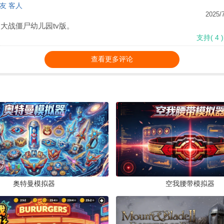
网友 客人
策略塔防 /
95.2M
/
2022-05-13
2025/7
大战僵尸幼儿园tv版。
支持
(
4
)
PVZπ版手机版v0.2.5 最新版
查看更多评论
策略塔防 /
86.8M
/
2022-06-20
pvz新年版手机版vJC 最新版
策略塔防 /
181.0M
/
2022-02-12
PVZ.Hertz版魔改版v0.8 最新版
策略塔防 /
101.1M
/
2022-07-08
奥特曼模拟器
空我腰带模拟器
PvZ植物大战僵尸Lj版v1.1.2 最新版
策略塔防 /
101.5M
/
2021-12-09