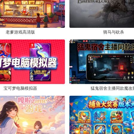
植物大战僵尸升天版(升天pvz)v1.2.7 最新版
策略塔防 /
73.7M
/
2022-04-24
老爹游戏高清版
骑马与砍杀
PVZ.LHZ官方版vLHZ C 最新版
策略塔防 /
102.9M
/
2023-04-13
pvz云蔬庆典版v1.1.5cd 最新版
宝可梦电脑模拟器
猛鬼宿舍主播同款魔改
策略塔防 /
177.9M
/
2023-06-30
pvz仙版最新版v0.6.5 最新版
策略塔防 /
176.9M
/
2022-02-10