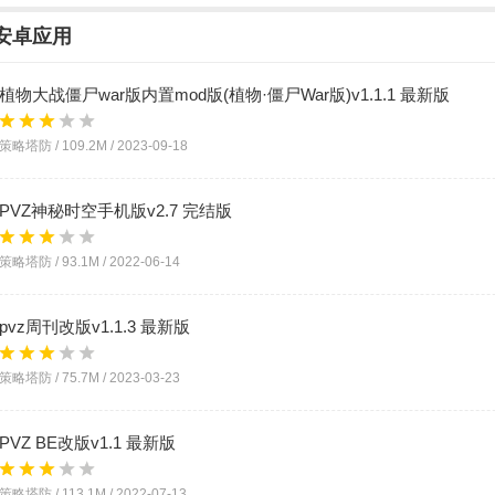
TV版的资源进行了整合和魔改，让很多小伙伴享受到了不一样的电视端PVZ的版
安卓应用
飞小编也是整合了诸多大佬制作的pvztv改版资源，做了一个pvztv改版合
验魔改版PVZ游戏的小伙伴可以来下载pvztv改版合集试试看哦！
植物大战僵尸war版内置mod版(植物·僵尸War版)v1.1.1 最新版
策略塔防 /
109.2M
/
2023-09-18
PVZ神秘时空手机版v2.7 完结版
策略塔防 /
93.1M
/
2022-06-14
pvz周刊改版v1.1.3 最新版
策略塔防 /
75.7M
/
2023-03-23
PVZ BE改版v1.1 最新版
策略塔防 /
113.1M
/
2022-07-13