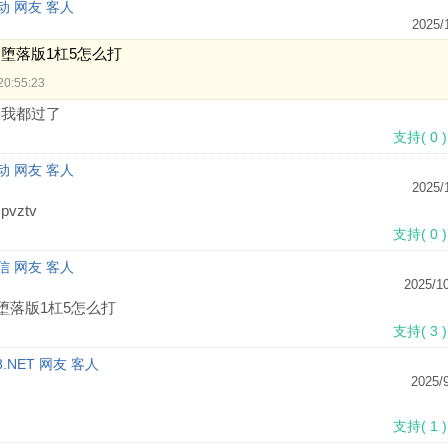
植物大战僵尸美人计最新版(PVZ_Pt)v1.1.1 安卓版
动 网友 客人
2025/
策略塔防 /
99.5M
/
2022-07-23
z堕落版1杠5怎么打
20:55:23
植物大战僵尸天空支线版(PVZ2PAK)v1.3 安卓版
果我都过了
支持
(
0
)
策略塔防 /
85.0M
/
2022-03-23
动 网友 客人
2025/
vztv
植物大战僵尸T主线改版v1.1.2 最新版
支持
(
0
)
策略塔防 /
127.1M
/
2022-07-08
信 网友 客人
2025/10
z堕落版1杠5怎么打
pvztv动漫版完结版v6.01 最新版
支持
(
3
)
.NET 网友 客人
策略塔防 /
208.5M
/
2022-04-27
2025/9
pvzNWM魔改版v0.99 最新版
支持
(
1
)