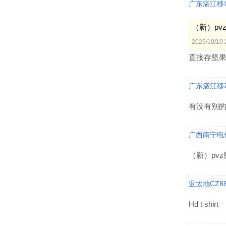
广东湛江移
（新）pv
2025/10/10 
直接存坚
广东湛江移
有没有别的p
广西南宁电
（新）pv
亚太地CZ88
Hd t shirt