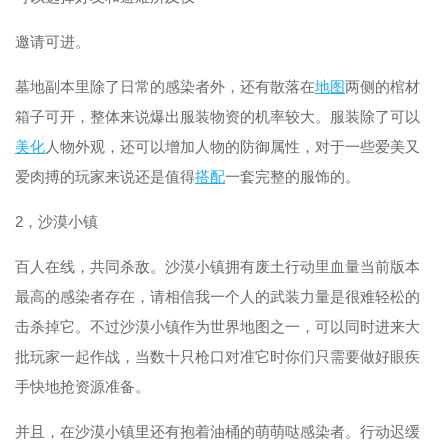
邀请可进。
墓地副本里除了日常的感染者外，还有散落在
地图
两侧的棺材
箱子可开，整体来说爆出服装物资的机率较大。服装除了可以
美化
人物外观，还可以增加人物的防御属性，对于一些爱美又
爱肉搏的玩家来说还是值得
搭配
一套完整的服饰的。
2，沙漠小镇
百人在线，共同杀敌。沙漠小镇拥有废土行动里血量当前版本
最高的感染者存在，请相信我一个人的武装力量是很难轻松的
击杀掉它。不过沙漠小镇作为世界地图之一，可以同时进来大
批玩家一起作战，当数十只枪口对准它时你们只需要做好眼疾
手快地抢资源准备。
并且，在沙漠小镇里还有抱着油桶的萌萌哒感染者。行动迟缓