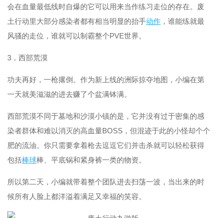
会在血量最低线时自爆的它可以用来当作练习走位的存在。废
土行动里大部分感染者都有相当明显的抬手
动作
，谁能练就最
风骚的走位，谁就可以制霸整个PVE世界。
3，西部荒漠
功夫再好，一枪撂倒。作为新上线的洲际掠夺地图，小编在第
一天就美滋滋的进去赚了个盆满钵满。
西部荒漠不同于墓地和沙漠小镇的是，它并没有过于密集的感
染者群体和难以消灭的高血量BOSS，但混迹于此的小怪却个个
肥的流油。你只需要拿着枪去逗逗它们并击杀就可以轻松获得
包括
棒球
棒、平底锅和紧身裤一类的物资。
所以第二天，小编就带着整个团队进去扫荡一波，当出来的时
候所有人脸上都洋溢着满足又幸福的笑容。