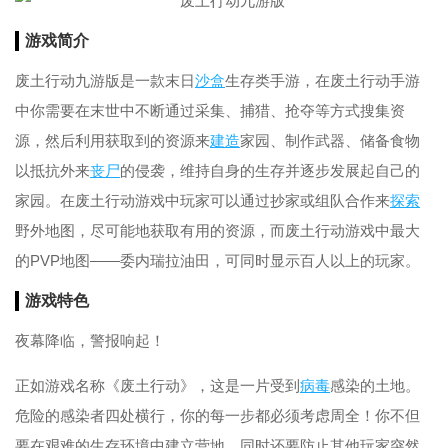
游戏简介
废土行动九游版是一款末日
沙盒
生存类手游，在废土行动手游
中你需要在末世中不断通过采集、捕猎、抢夺等方式搜集资
源，然后利用获取到的资源来
建造
家园、制作武器、储备食物
以抵抗外来
丧尸
的侵袭，维持自身的生存并逐步发展起自己的
家园。在废土行动游戏中玩家可以通过抄家或组队合作来
探索
野外地图，尽可能地获取有用的资源，而废土行动游戏中最大
的PVP地图——委内瑞拉油田，可同时显示百人以上的玩家。
游戏特色
夜幕降临，警报响起！
正如游戏名称《废土行动》，这是一片受到
病毒
感染的土地。
危险的感染者四处横行，你的每一步都必须考虑周全！你不但
要在艰难的生存环境中建立营地，同时还要防止其他玩家突然