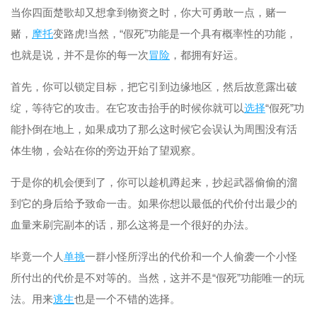
当你四面楚歌却又想拿到物资之时，你大可勇敢一点，赌一
赌，
摩托
变路虎!当然，“假死”功能是一个具有概率性的功能，
也就是说，并不是你的每一次
冒险
，都拥有好运。
首先，你可以锁定目标，把它引到边缘地区，然后故意露出破
绽，等待它的攻击。在它攻击抬手的时候你就可以
选择
“假死”功
能扑倒在地上，如果成功了那么这时候它会误认为周围没有活
体生物，会站在你的旁边开始了望观察。
于是你的机会便到了，你可以趁机蹲起来，抄起武器偷偷的溜
到它的身后给予致命一击。如果你想以最低的代价付出最少的
血量来刷完副本的话，那么这将是一个很好的办法。
毕竟一个人
单挑
一群小怪所浮出的代价和一个人偷袭一个小怪
所付出的代价是不对等的。当然，这并不是“假死”功能唯一的玩
法。用来
逃生
也是一个不错的选择。