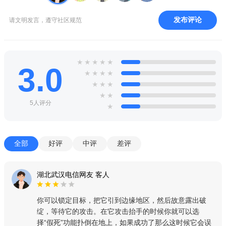
发布评论
请文明发言，遵守社区规范
★
★
★
★
★
3.0
★
★
★
★
★
★
★
★
★
5人评分
★
全部
好评
中评
差评
湖北武汉电信网友 客人
你可以锁定目标，把它引到边缘地区，然后故意露出破
绽，等待它的攻击。在它攻击抬手的时候你就可以选
择“假死”功能扑倒在地上，如果成功了那么这时候它会误