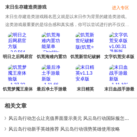
末日生存建造类游戏
进入专区
末日生存建造类游戏顾名思义就是以末日作为背景的建造类游戏。
这类游戏最重要的是综合感和真实感，你可以尝试进行的不仅仅是
打丧尸打怪物搜集物资这样的行动，你的工具，武器都要由你自己
去制作，你的房屋也要自己去搭建，这可以说诚意满满而且真实感
也非常满。如果你喜欢末日题材的游戏，如果你喜欢建造的快乐，
如果你十分享受DIY的乐趣的话
明日之后网易官
饥荒海难内置功
饥荒新世纪破解
文字饥荒安卓版
方版
能菜单
版(饥荒⭐新世纪)
(ShipWrecked)
饥荒梦魇王座体
最后净土手游最
末日精英
末日血战手游最
验版
新版
新版
相关文章
风云岛行动怎么让充值界面显示美元 风云岛行动国际服怎么充值攻略
风云岛行动新手英雄推荐 风云岛行动强势英雄使用攻略