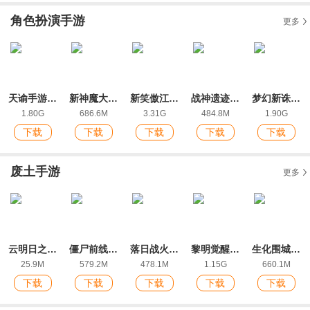
角色扮演手游
更多
天谕手游网易版官方版
新神魔大陆九游版
新笑傲江湖手游IOS福利版
战神遗迹ios版
梦幻新诛仙手游官方版
1.80G
686.6M
3.31G
484.8M
1.90G
下载
下载
下载
下载
下载
废土手游
更多
云明日之后网易官方版
僵尸前线3D最新版
落日战火手游最新版
黎明觉醒生机腾讯版
生化围城官方版
25.9M
579.2M
478.1M
1.15G
660.1M
下载
下载
下载
下载
下载