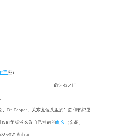
射手
座）
具
、Dr. Pepper、关东煮罐头里的牛筋和鹌鹑蛋
国政府组织派来取自己性命的
刺客
（妄想）
栖/椎名真由理