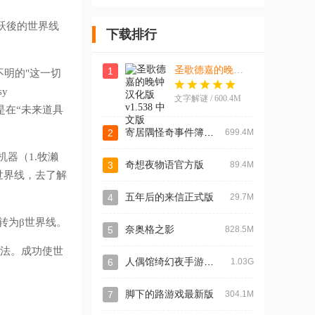
食堂故事4游
少年最新版
藏游戏官方
戏官方版
版(Eternia)
(Hungry
跳跃後的世界线
下载排行
Hearts Diner
Memories安
装器)
圣歌德嘉的晚钟汉化版
1
明的"这一切
sy
文字解谜 / 600.4M
是在“未来道具
寄居隅怪奇事件簿完整版
2
699.4M
机器（1.牧濑
3
奇想夜物语官方版
89.4M
世界线，去了解
4
五年后的来信正式版
29.7M
，转为β世界线。
5
奈奥格之影
828.5M
方法。成功使世
人偶馆绮幻夜手游最新版
6
1.03G
7
脚下的路游戏最新版
304.1M