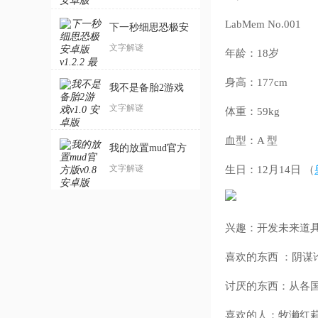
LabMem No.001
下一秒细思恐极安
卓版
文字解谜
年龄：18岁
身高：177cm
我不是备胎2游戏
文字解谜
体重：59kg
血型：A 型
我的放置mud官方
版
文字解谜
生日：12月14日 （
兴趣：开发未来道
喜欢的东西 ：阴谋论
讨厌的东西：从各
喜欢的人：牧濑红莉