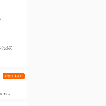
w
闷的感觉
权限管理须知
503395a6