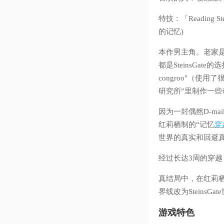
特技：「Readin
的记忆)
本作男主角。老家
都是SteinsGate的
congroo"（
研究所”里制作一些
因为一封偶然D-ma
红莉栖制的“记忆
穿
世界的真实和回避
经过长达3周的穿
真结局中，在红莉栖
界线改为Steins
游戏特色