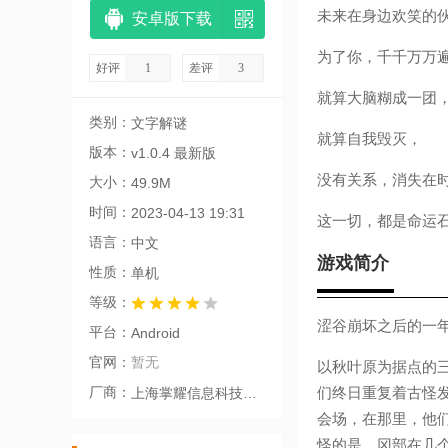
未来在身边欢笑的
安卓版下载
为了你，千千万万
好评
1
差评
3
就算大脑糊成一团
类别：
文字解谜
就算自我毁灭，
版本：
v1.0.4 最新版
没有关系，消失在
大小：
49.9M
时间：
2023-04-13 19:31
这一切，都是命运
语言：
中文
游戏简介
性质：
单机
等级：
涩谷崩坏之后的一年
平台：
Android
官网：
暂无
以秋叶原为据点的
厂商：
们终日重复着古怪发
上海掌耀信息科技有限公司
会场，在那里，他们
怪的是，冈部在几个