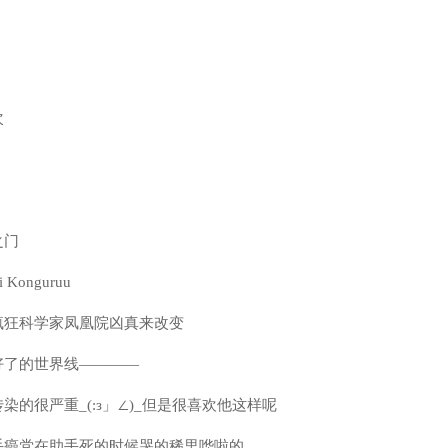
次
之门
 Konguruu
疯狂科学家凤凰院凶真来改变
好了的世界线————
染的很严重_(:з」∠)_但是很喜欢他这样呢
手癌党在助手死的时候哭的稀里哗啦的