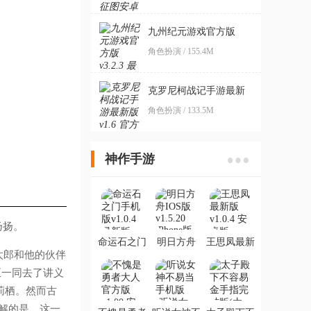
SteinsGatePhngrm
九州纪元游戏官方版
角色扮演 / 155.4M
克罗尼柯战记手游最新
版
角色扮演 / 133.5M
神作手游
扬扬。
命运石之门
明日方舟
王思凤最新
手机版
IOS版
版
太郎和他的伙伴
至一同去了讲义
莉栖。然而古
费解的是，这一