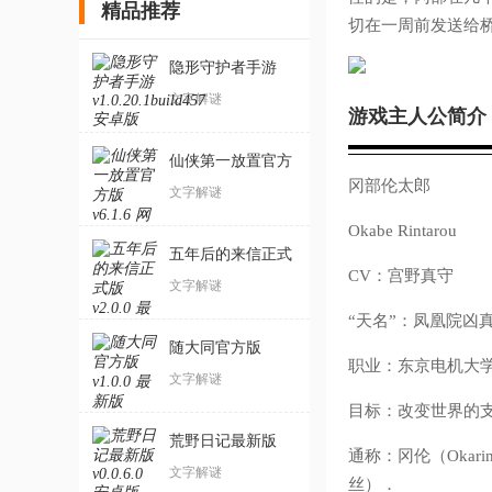
精品推荐
切在一周前发送给
隐形守护者手游
文字解谜
游戏主人公简介
仙侠第一放置官方
冈部伦太郎
版
文字解谜
Okabe Rintarou
五年后的来信正式
CV：宫野真守
版
文字解谜
“天名”：凤凰院
随大同官方版
职业：东京电机大
文字解谜
目标：改变世界的
荒野日记最新版
通称：冈伦（Oka
文字解谜
丝）．