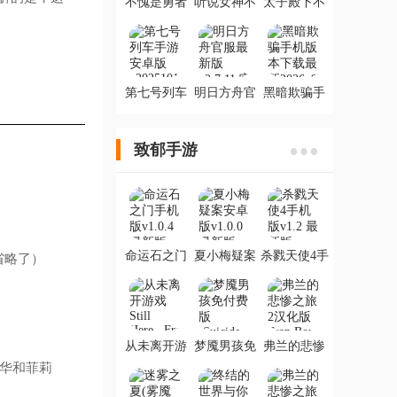
不愧是勇者
听说女神不
太子殿下不
大人官方版
易当手机版
容易金手指
(听说女神不
完结版(太子
易当［清
殿下不容易
软］完结)
［清软］
3.1)
第七号列车
明日方舟官
黑暗欺骗手
手游安卓版
服最新版
机版本下载
最新2026
致郁手游
命运石之门
夏小梅疑案
杀戮天使4手
省略了）
手机版
安卓版
机版
从未离开游
梦魇男孩免
弗兰的悲惨
戏Still
付费版
之旅2汉化版
琉华和菲莉
Here...Free
(Suicide
Fran Bow
Guy)
Chapter 2