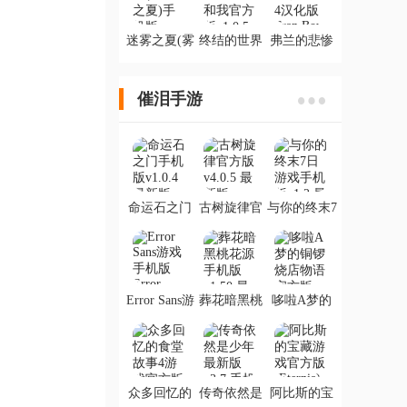
迷雾之夏(雾
终结的世界
弗兰的悲惨
魇之夏)手机
与你和我官
之旅4汉化版
版
方版
Fran Bow
Chapter 4
催泪手游
命运石之门
古树旋律官
与你的终末7
手机版
方版
日游戏手机
版
Error Sans游
葬花暗黑桃
哆啦A梦的
戏手机版
花源手机版
铜锣烧店物
Error
语官方版
Sans(Ilka MP
Port)
众多回忆的
传奇依然是
阿比斯的宝