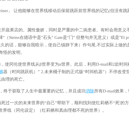
g Steiner」 让他能够在世界线移动后保留跳跃前世界线的记忆(但没有
是开蔬果店的。属性傲娇，同时是严重的中二病患者。有时会用意义不
选择"（Steins在德语中是"石头" Gate是"门" 但整句并无意义）或是"El p
使用了很久的话，能够自我暗示，使自己镇静下来）作句尾.不过实际上做的
奇怪的发明。
il，使冈伦使世界线从β世界变为α世界。此后，利用D-mail和2款时间
越
器（时间跳跃机）” 2.未来桶子制的正式版“时间机器”）不停改变
真由理的死亡。
越，终于获取了人生中最重要的记忆，并且成功
消除
所有D-mail效果
死过一次的未来世界的“自己”帮助下，顺利找到使红莉栖不“死'的
Gate世界线（冈伦设定）（红莉栖和真由理都不死的世界）。