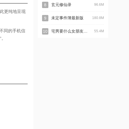
8
玄元修仙录
96.6M
此更纯地呈现
9
未定事件簿最新版
180.8M
不同的手机信
宅男要什么女朋友最新版
10
55.4M
”。