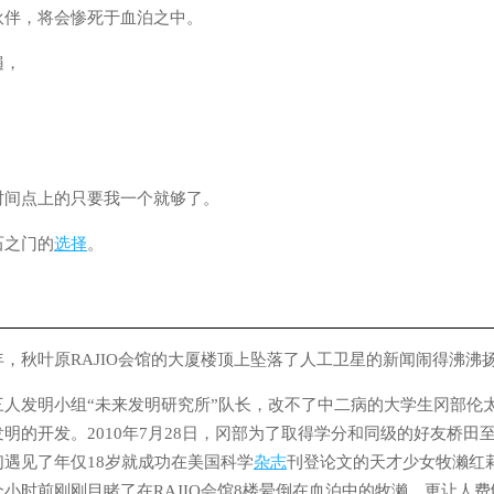
伙伴，将会惨死于血泊之中。
遍，
，
时间点上的只要我一个就够了。
石之门的
选择
。
，秋叶原RAJIO会馆的大厦楼顶上坠落了人工卫星的新闻闹得沸沸
三人发明小组“未来发明研究所”队长，改不了中二病的大学生冈部伦
明的开发。2010年7月28日，冈部为了取得学分和同级的好友桥田
遇见了年仅18岁就成功在美国科学
杂志
刊登论文的天才少女牧濑红
小时前刚刚目睹了在RAJIO会馆8楼晕倒在血泊中的牧濑。更让人