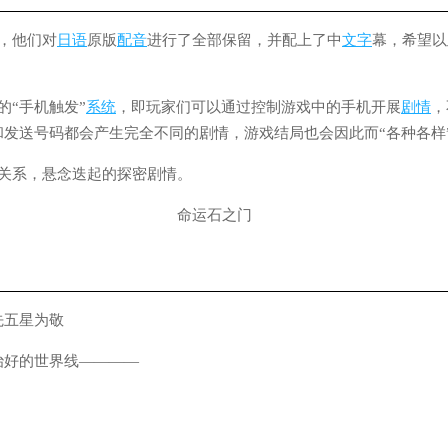
，他们对
日语
原版
配音
进行了全部保留，并配上了中
文字
幕，希望以
的“手机触发”
系统
，即玩家们可以通过控制游戏中的手机开展
剧情
，
和发送号码都会产生完全不同的剧情，游戏结局也会因此而“各种各样
物关系，悬念迭起的探密剧情。
先五星为敬
治好的世界线————