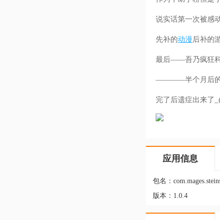
说实话第一次被感
先补的
动漫
后补的
最后——吾乃疯狂
————半个月后
完了后遗症出来了_
应用信息
包名：
com.mages.stein
版本：
1.0.4