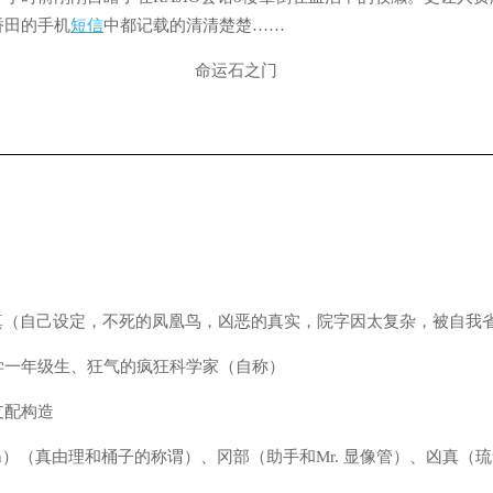
桥田的手机
短信
中都记载的清清楚楚……
凶真（自己设定，不死的凤凰鸟，凶恶的真实，院字因太复杂，被自我
学一年级生、狂气的疯狂科学家（自称）
支配构造
rin）（真由理和桶子的称谓）、冈部（助手和Mr. 显像管）、凶真（