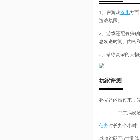
1、在游戏
汉化
方面
游戏氛围。
2、游戏还配有独创
息发送时间、内容
3、错综复杂的人
玩家评测
补完番的滚过来，
————中二病没
任务
时长九个小时
成功跳跃至α世界线