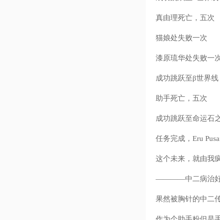
真由理死亡，五次
猫娘处失败一次
漆原琉华处失败一
成功跳跃至β世界线
助手死亡，五次
成功跳跃至命运石
任务完成，Eru Pusai
这个未来，就由我
————中二病治
果然被胸针的中二传
作为个助手粉但是