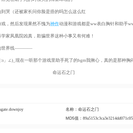
动到哭（还被家长问你脸是捂的吗怎么这么红
游戏，然后发现果然不愧为
神作
动漫和游戏都是ww表白胸针和助手w
科学家凤凰院凶真，欺骗世界这种小事又有何难！
的世界线————
(:з」∠)_现在一听那个游戏里助手死了的bgm我揪心，真的是那种胸
名称：
sgate.downjoy
命运石之门
MD5值：
89a5153c3ca3e3214dd071c0