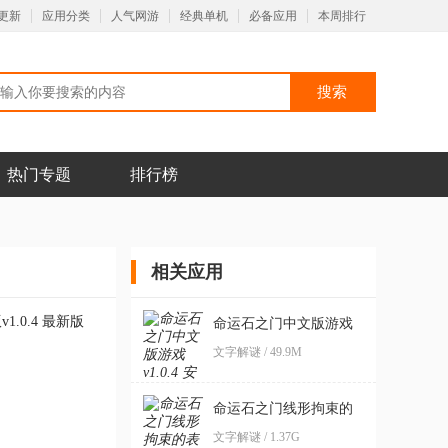
更新
应用分类
人气网游
经典单机
必备应用
本周排行
热门专题
排行榜
相关应用
命运石之门中文版游戏
文字解谜 / 49.9M
命运石之门线形拘束的
表征图安卓汉化版
文字解谜 / 1.37G