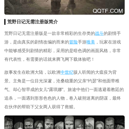
荒野日记无需注册版简介
荒野日记无需注册版是一款非常精彩的生存类的
战斗
的剧情手
游，是由真实的剧情改编的而来的
冒险
手游
唯美
，玩家在游戏
中能够感受到剧情的精彩，采用的是暗色调的画面风格，非常
有代表性，有需要的话就来腾飞网下载体验吧！
故事发生在欧洲大陆，以欧洲
中世纪
骇人听闻的大瘟疫为背
景。主角是一位目光深邃，沧桑稳重的父亲“约瑟”和他面带稚
气、却心智早成的女儿“露琪娜”。旅途中他们一面逃避着教廷的
追杀，一面遇到形形色色的人物，卷入破朔迷离的阴谋，最终
在伙伴的帮助下父女两人获得了救赎。