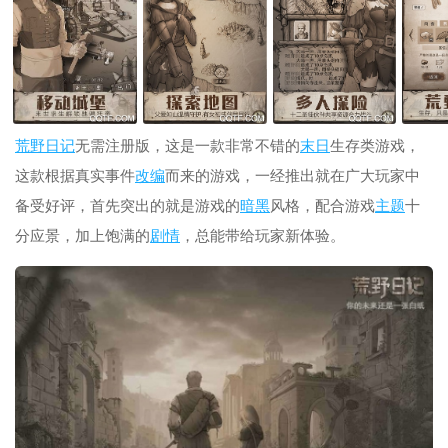
荒野
日记
无需注册版，这是一款非常不错的
末日
生存类游戏，
这款根据真实事件
改编
而来的游戏，一经推出就在广大玩家中
备受好评，首先突出的就是游戏的
暗黑
风格，配合游戏
主题
十
分应景，加上饱满的
剧情
，总能带给玩家新体验。