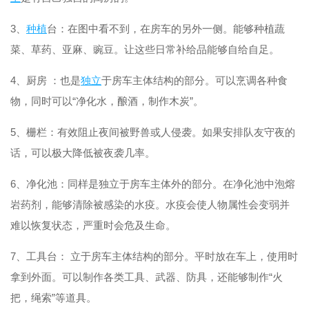
3、
种植
台：在图中看不到，在房车的另外一侧。能够种植蔬
菜、草药、亚麻、豌豆。让这些日常补给品能够自给自足。
4、厨房 ：也是
独立
于房车主体结构的部分。可以烹调各种食
物，同时可以“净化水，酿酒，制作木炭”。
5、栅栏：有效阻止夜间被野兽或人侵袭。如果安排队友守夜的
话，可以极大降低被夜袭几率。
6、净化池：同样是独立于房车主体外的部分。在净化池中泡熔
岩药剂，能够清除被感染的水疫。水疫会使人物属性会变弱并
难以恢复状态，严重时会危及生命。
7、工具台： 立于房车主体结构的部分。平时放在车上，使用时
拿到外面。可以制作各类工具、武器、防具，还能够制作“火
把，绳索”等道具。