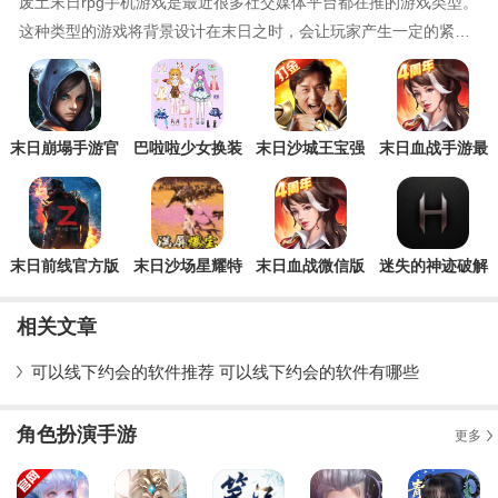
废土末日rpg手机游戏是最近很多社交媒体平台都在推的游戏类型。
这种类型的游戏将背景设计在末日之时，会让玩家产生一定的紧迫
感与焦虑感，同时还有一种隐隐约约的刺激感——末日固然危险但
是也是非常刺激的，就如同早刀尖游走一般，每天过着杀戮的生活
日常。如果有小伙伴是末日题材的爱好者，如果有小伙伴想找一些
激情刺激的游戏，如果你在追
末日崩塌手游官
巴啦啦少女换装
末日沙城王宝强
末日血战手游最
方正式版
游戏官方版
代言版
新版
末日前线官方版
末日沙场星耀特
末日血战微信版
迷失的神迹破解
权版手游
版
相关文章
可以线下约会的软件推荐 可以线下约会的软件有哪些
角色扮演手游
更多