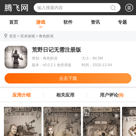
首页
游戏
软件
资讯
专题
首页
>
安卓游戏
>
角色扮演
荒野日记无需注册版
类别：角色扮演
大小：84.5M
版本：v0.0.2.1 免登录版
时间：2020-12-04
点击下载
应用介绍
相关应用
用户评论
(0)