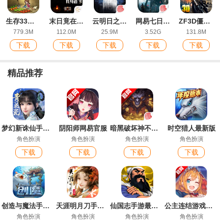
生存33天游戏手机版
末日竟在我身边3安卓版
云明日之后网易官方版
网易七日世界手机版
ZF3D僵尸前线3最新版
779.3M
112.0M
25.9M
3.52G
131.8M
下载
下载
下载
下载
下载
精品推荐
梦幻新诛仙手游官方版
阴阳师网易官服
暗黑破坏神不朽手游官方版
时空猎人最新版
角色扮演
角色扮演
角色扮演
角色扮演
下载
下载
下载
下载
创造与魔法手游官方版
天涯明月刀手游最新版
仙国志手游最新版
公主连结游戏安卓版
角色扮演
角色扮演
角色扮演
角色扮演