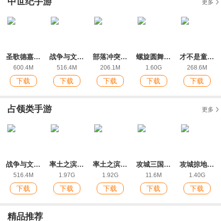
中世纪手游
更多
圣歌德嘉的晚钟汉化版
战争与文明最新版本
部落冲突手游官方版
螺旋圆舞曲官方版手游
才不是童话正式版
600.4M
516.4M
206.1M
1.60G
268.6M
下载
下载
下载
下载
下载
占领类手游
更多
战争与文明最新版本
率土之滨手游最新版
率土之滨IOS版
攻城三国志华为版
攻城掠地手游官方版
516.4M
1.97G
1.92G
11.6M
1.40G
下载
下载
下载
下载
下载
精品推荐