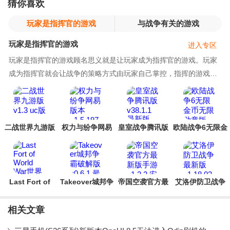
猜你喜欢
玩家是指挥官的游戏
与战争有关的游戏
玩家是指挥官的游戏
进入专区
玩家是指挥官的游戏顾名思义就是让玩家成为指挥官的游戏。玩家
成为指挥官就会让战争的策略方式由玩家自己掌控，指挥的游戏会
让玩家拥有掌握一切的自豪感，在胜利的时候也会
二战世界九游版
权力与纷争网易
皇室战争腾讯版
欧陆战争6无限金
版本
币无限勋章版
Last Fort of
Takeover城邦争
帝国空袭官方最
艾洛伊防卫战争
World War世界
霸破解版
新版手游
最新版
大战的最后壁垒
相关文章
官方版