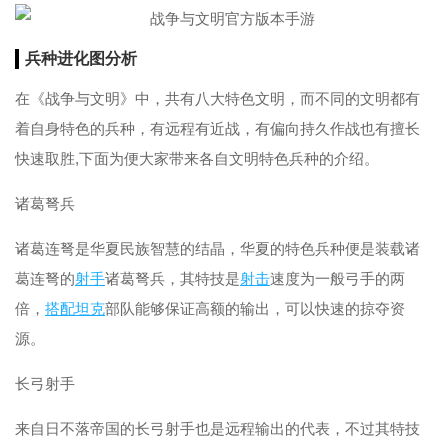
兵种
进化
图分析
在《战争与文明》中，共有八大特色文明，而不同的文明都有
着自身特色的兵种，有远程有近战，有偏向持久作战也有擅长
快速取胜,下面为便大家带来各自文明特色兵种的介绍。
诸葛弩兵
诸葛连弩是华夏民族智慧的结晶，华夏的特色兵种便是装载诸
葛连弩的
射手
诸葛弩兵，其特技是
射击
速度为一般弓手的两
倍，
搭配
坦克
部队能够保证高额的输出，可以快速的掠夺资
源。
长弓射手
来自日不落帝国的长弓射手也是远程输出的代表，不过其特技