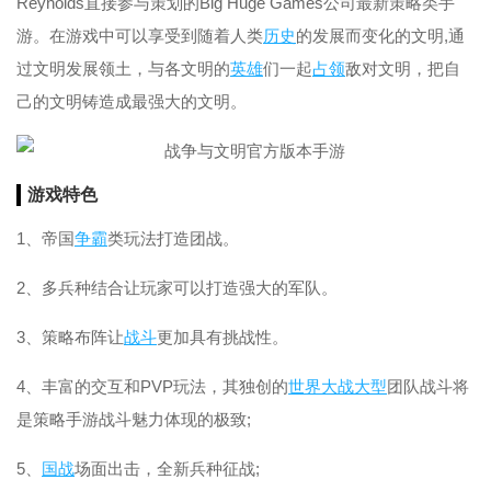
Reynolds直接参与策划的Big Huge Games公司最新策略类手
游。在游戏中可以享受到随着人类
历史
的发展而变化的文明,通
过文明发展领土，与各文明的
英雄
们一起
占领
敌对文明，把自
己的文明铸造成最强大的文明。
游戏特色
1、帝国
争霸
类玩法打造团战。
2、多兵种结合让玩家可以打造强大的军队。
3、策略布阵让
战斗
更加具有挑战性。
4、丰富的交互和PVP玩法，其独创的
世界大战
大型
团队战斗将
是策略手游战斗魅力体现的极致;
5、
国战
场面出击，全新兵种征战;