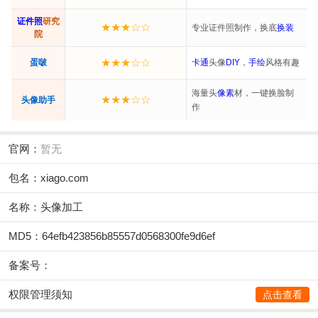
证件照
研究
★★★☆☆
专业证件照制作，换底
换装
院
★★★☆☆
蛋啵
卡通
头像
DIY
，
手绘
风格有趣
海量头
像素
材，一键换脸制
★★★☆☆
头像助手
作
官网：
暂无
包名：xiago.com
名称：头像加工
MD5：64efb423856b85557d0568300fe9d6ef
备案号：
权限管理须知
点击查看