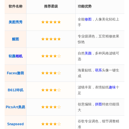
软件名称
推荐星级
功能优势
全能
修图
，人像美化轻松上
★★★★★
美图秀秀
手
专业级调色，五官精修效果
★★★★★
醒图
惊艳
自然
美颜
，多种风格滤镜可
★★★★☆
轻颜
相机
选
海量贴纸，
萌系
头像一键生
★★★★☆
Faceu激萌
成
滤镜丰富，表情贴纸
趣味
十
★★★★☆
B612咔叽
足
创意编辑，
拼图
特效功能强
★★★★☆
PicsArt美易
大
谷歌专业调色，细节调整精
★★★★☆
Snapseed
准