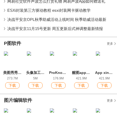
网易社交软件声波怎么打赏礼物 网易声波App如何赠送礼
ESXi封装第三方驱动教程 esxi封装网卡驱动教学
决战平安京OPL秋季助威活动上线时间 秋季助威活动最新
决战平安京11月15号更新 周五更新后式神调整最新情报
P图软件
更多
美图秀秀app手机版
头像加工软件最新版
ProKnockout智能抠图P图app官方版
醒图app官方版本
App xingtu醒图最新版本
273.7M
5M
176.9M
421.9M
421.9M
下载
下载
下载
下载
下载
图片编辑软件
更多