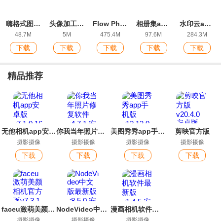
嗨格式图片无损放大器app安卓版
头像加工软件最新版
Flow Photo官方版
相册集app最新版
水印云app安卓版
48.7M
5M
475.4M
97.6M
284.3M
下载
下载
下载
下载
下载
精品推荐
无他相机app安卓版
你我当年照片修复软件
美图秀秀app手机版
剪映官方版
摄影摄像
摄影摄像
摄影摄像
摄影摄像
下载
下载
下载
下载
faceu激萌美颜相机官方版
NodeVideo中文版最新版
漫画相机软件最新版
摄影摄像
摄影摄像
摄影摄像