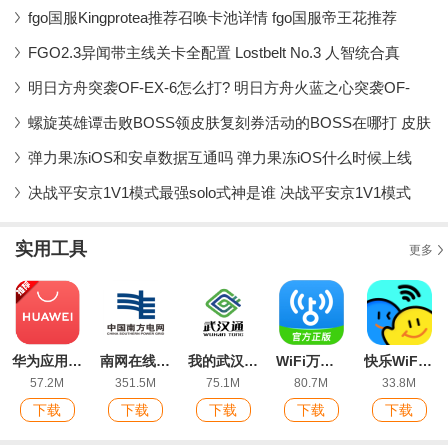
fgo国服Kingprotea推荐召唤卡池详情 fgo国服帝王花推荐
FGO2.3异闻带主线关卡全配置 Lostbelt No.3 人智统合真
明日方舟突袭OF-EX-6怎么打? 明日方舟火蓝之心突袭OF-
螺旋英雄谭击败BOSS领皮肤复刻券活动的BOSS在哪打 皮肤
弹力果冻iOS和安卓数据互通吗 弹力果冻iOS什么时候上线
决战平安京1V1模式最强solo式神是谁 决战平安京1V1模式
实用工具
更多
华为应用市场最新版
南网在线app电费查缴软件
我的武汉通(武汉一卡通)软件
WiFi万能钥匙app官方版
快乐WiFi最新版
57.2M
351.5M
75.1M
80.7M
33.8M
下载
下载
下载
下载
下载