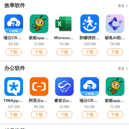
效率软件
更多
瑞云CRM app官方版
桩桩app安卓版
Microsoft Excel下载手机版
韵镖侠快递员揽派app最新版本
鲸鱼AI助手官方版
83.2M
71.6M
79.1M
150.6M
78.0M
下载
下载
下载
下载
下载
办公软件
更多
TIMApp清爽版
阿里云app官方版
睿齿云app安卓版
瑞云CRM app官方版
桩桩app安卓版
147.2M
86.2M
10.9M
83.2M
71.6M
下载
下载
下载
下载
下载