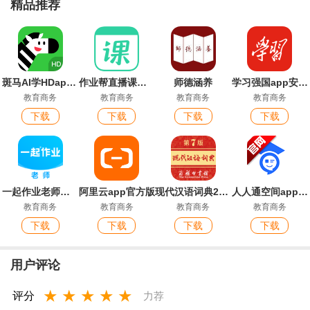
精品推荐
斑马AI学HDapp官方版
作业帮直播课官方版
师德涵养
学习强国app安卓版
教育商务
教育商务
教育商务
教育商务
下载
下载
下载
下载
一起作业老师端最新版
阿里云app官方版
现代汉语词典2026最新版
人人通空间app官方版
教育商务
教育商务
教育商务
教育商务
下载
下载
下载
下载
用户评论
★
★
★
★
★
评分
力荐