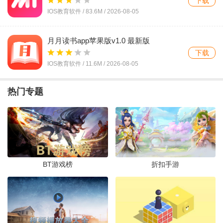
下载
下载
IOS教育软件 /
83.6M
/
2026-08-05
资讯阅读 /
49M
/
2026-08-07
月月读书app苹果版v1.0 最新版
manwa2漫蛙官方下载正版v2.0.3 免费看韩
下载
漫
下载
IOS教育软件 /
11.6M
/
2026-08-05
资讯阅读 /
57.6M
/
2026-08-07
热门专题
点点时代app手机版v1.0.0 最新版
下载
资讯阅读 /
38.4M
/
2026-08-07
艾普资讯app安卓版v1.0.0 手机版
BT游戏榜
折扣手游
下载
资讯阅读 /
23.4M
/
2026-08-07
有米app最新版v1.0.0 手机版
下载