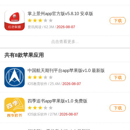
掌上景州app官方版v5.8.10 安卓版
下载
资讯阅读 /
62.3M
/
2026-08-07
点击查看更多...
狸猫追书app最新版v1.1.1 手机版
下载
共有
8
款苹果应用
资讯阅读 /
21.5M
/
2026-08-07
中国航天期刊平台app苹果版v1.0 最新版
易财点晴app安卓版v1.0.0 官方版
下载
下载
IOS教育软件 /
25.4M
/
2026-08-07
资讯阅读 /
50.7M
/
2026-08-07
四季追书app苹果版v1.0 免费版
党建四带法app最新版v1.1.1 手机版
下载
下载
IOS娱乐软件 /
27M
/
2026-08-07
资讯阅读 /
15.9M
/
2026-08-07