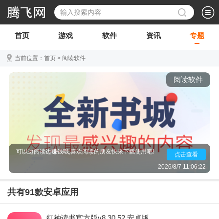
首页
游戏
软件
资讯
专题
当前位置：
首页
>
阅读软件
阅读软件
阅读软件是非常好用的手机阅读助手,现在大家基本上
阅读书籍都是使用手机或者平板进行阅读,这里为大家
推荐的软件更新的快,内容丰富,界面干净,使用方便就
会被小伙伴所喜爱.这里为用户朋友们准备了一些超级
好用的阅读软件,大家可以在线看小说看新闻,还有一些
可以边阅读边赚钱哦,喜欢阅读的朋友快来下载使用吧!
点击查看
2026/8/7 11:06:22
共有
91
款安卓应用
红袖读书官方版v8.30.52 安卓版