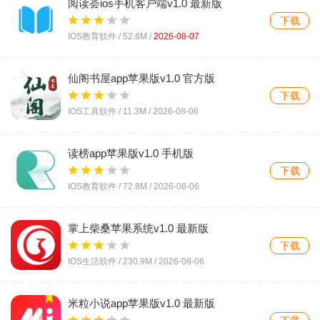
阅读荟ios手机客户端v1.0 最新版
思益阅读app手机版v1.0 最新版
下载
下载
IOS教育软件 /
52.8M
/
2026-08-07
资讯阅读 /
24.4M
/
2026-08-07
仙阁书屋app苹果版v1.0 官方版
中经视觉app最新版v2.1.2 官方版
下载
下载
IOS工具软件 /
11.3M
/
2026-08-06
资讯阅读 /
18.6M
/
2026-08-07
读榜app苹果版v1.0 手机版
童阅童悦app安卓版v1.1.8 手机版
下载
下载
IOS教育软件 /
72.8M
/
2026-08-06
教育商务 /
31.6M
/
2026-08-07
掌上柴桑苹果系统v1.0 最新版
云上社科app安卓版v1.0.5 最新版
下载
下载
IOS生活软件 /
230.9M
/
2026-08-06
资讯阅读 /
40.4M
/
2026-08-07
米粒小说app苹果版v1.0 最新版
发改书吧app最新版v2.1.1 安卓版