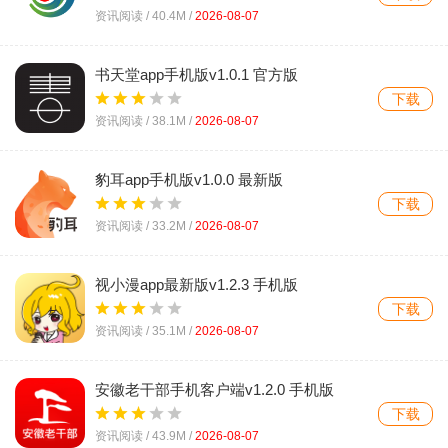
资讯阅读 /
40.4M
/
2026-08-07
书天堂app手机版v1.0.1 官方版
下载
资讯阅读 /
38.1M
/
2026-08-07
豹耳app手机版v1.0.0 最新版
下载
资讯阅读 /
33.2M
/
2026-08-07
视小漫app最新版v1.2.3 手机版
下载
资讯阅读 /
35.1M
/
2026-08-07
安徽老干部手机客户端v1.2.0 手机版
下载
资讯阅读 /
43.9M
/
2026-08-07