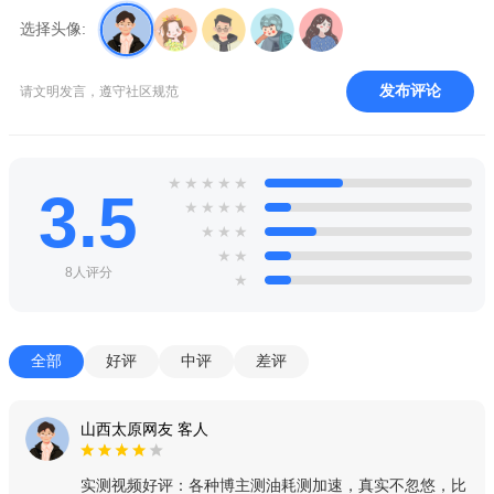
选择头像:
发布评论
请文明发言，遵守社区规范
★
★
★
★
★
3.5
★
★
★
★
★
★
★
★
★
8人评分
★
全部
好评
中评
差评
山西太原网友 客人
实测视频好评：各种博主测油耗测加速，真实不忽悠，比