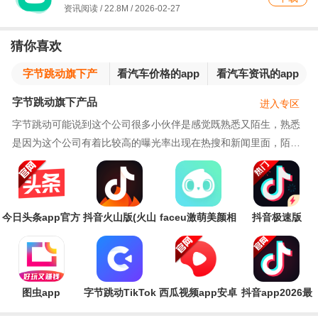
资讯阅读 / 22.8M / 2026-02-27
猜你喜欢
字节跳动旗下产
看汽车价格的app
看汽车资讯的app
品
字节跳动旗下产品
进入专区
字节跳动可能说到这个公司很多小伙伴是感觉既熟悉又陌生，熟悉
是因为这个公司有着比较高的曝光率出现在热搜和新闻里面，陌生
是自己对于这个公司做什么产品完全不了解。其实
今日头条app官方
抖音火山版(火山
faceu激萌美颜相
抖音极速版
版
小视频)最新版
机官方版
app2026最新版
图虫app
字节跳动TikTok
西瓜视频app安卓
抖音app2026最
AdStudio手机版
版本
新版