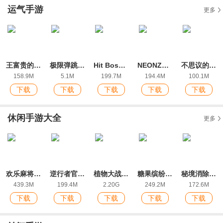
运气手游
更多
王富贵的垃圾站最新ios版
极限弹跳官方IOS版
Hit Boss 3D手游最新IOS版
NEONZA最新ios版
不思议的光最新ios版
158.9M
5.1M
199.7M
194.4M
100.1M
下载
下载
下载
下载
下载
休闲手游大全
更多
欢乐麻将全集2022新版红中玩法
逆行者官方版
植物大战僵尸2ios版
糖果缤纷乐ios最新版
秘境消除故事下载手机版
439.3M
199.4M
2.20G
249.2M
172.6M
下载
下载
下载
下载
下载