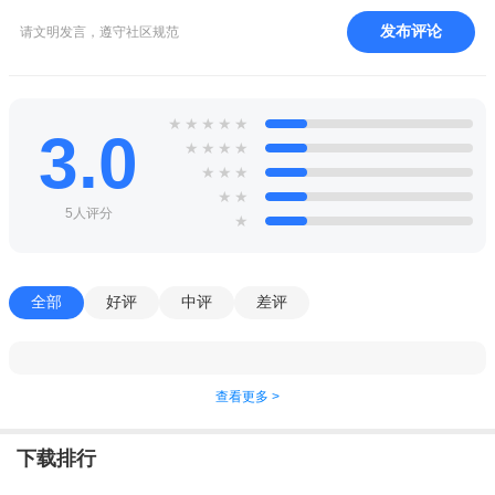
发布评论
请文明发言，遵守社区规范
★
★
★
★
★
3.0
★
★
★
★
★
★
★
★
★
5人评分
★
全部
好评
中评
差评
查看更多 >
下载排行