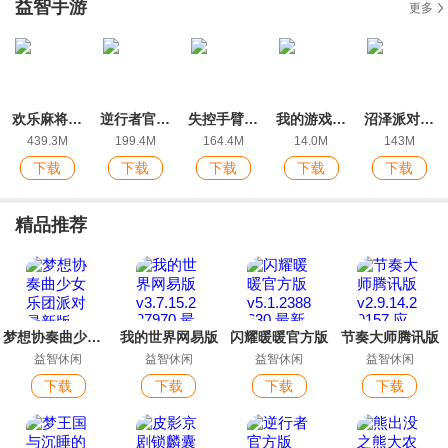
益智手游
更多
欢乐麻将全集2022新版红中玩法
逆行者官方版
失控手臂游戏安卓版
我的游戏官方版
沼泽派对无限金币版
439.3M
199.4M
164.4M
14.0M
143M
下载
下载
下载
下载
下载
精品推荐
梦想协奏曲少女乐团派对最新版
我的世界网易版
闪耀暖暖官方版
节奏大师腾讯版
益智休闲
益智休闲
益智休闲
益智休闲
下载
下载
下载
下载