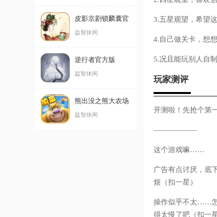
皮影京剧锁麟囊官
3.五星观望，希望这
方版
益智休闲
4.自己做关卡，想
5.况且能玩别人自制
逆行者官方版
益智休闲
玩家测评
熊出没之熊大农场
开测啦！先抢个第
免费购买版手游
益智休闲
——————
这个游戏嘛……
广告有点讨厌，底
烦（扣一星）
操作似乎不太……
得太慢了吧（扣一