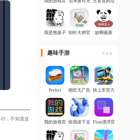
我的游戏官
沼泽派对无
王富贵的垃
方版
限金币版
圾站最新ios
版
我是熊孩子
别针大师官
妙啊最新
不减反增版
方版
IOS版
趣味手游
Perfect
锁匠无广告
快上车官方
Cream完美
版
版
奶油官方版
不行，不知道这
我的游戏官
给我滚下去
Float漂浮官
方版
破解版
方版