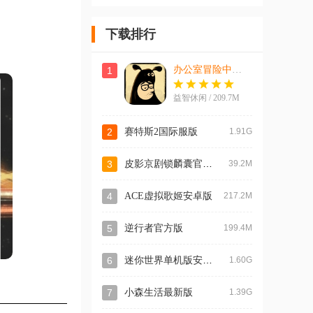
拟游戏官方
手机版
盒游乐场中
版
Garden
文版(最后一
Builder
场戏)
下载排行
Mobile
办公室冒险中文版
1
益智休闲 / 209.7M
2
赛特斯2国际服版
1.91G
皮影京剧锁麟囊官方版
3
39.2M
4
ACE虚拟歌姬安卓版
217.2M
5
逆行者官方版
199.4M
迷你世界单机版安卓版
6
1.60G
7
小森生活最新版
1.39G