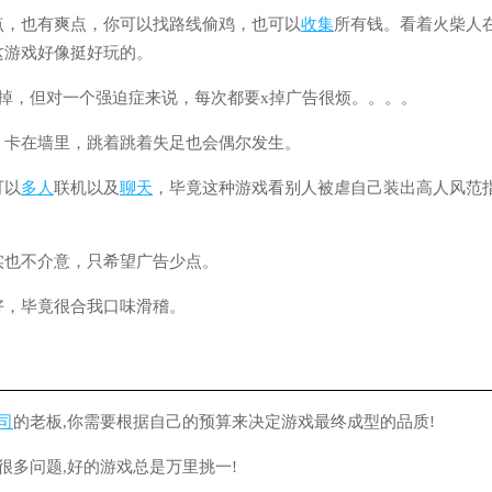
点，也有爽点，你可以找路线偷鸡，也可以
收集
所有钱。看着火柴人
这游戏好像挺好玩的。
x掉，但对一个强迫症来说，每次都要x掉广告很烦。。。。
，卡在墙里，跳着跳着失足也会偶尔发生。
可以
多人
联机以及
聊天
，毕竟这种游戏看别人被虐自己装出高人风范
实也不介意，只希望广告少点。
好，毕竟很合我口味滑稽。
司
的老板,你需要根据自己的预算来决定游戏最终成型的品质!
很多问题,好的游戏总是万里挑一!