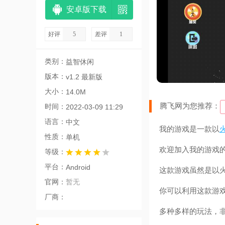
安卓版下载
好评
5
差评
1
类别：
益智休闲
版本：
v1.2 最新版
大小：
14.0M
腾飞网为您推荐：
时间：
2022-03-09 11:29
语言：
中文
我的游戏是一款以
性质：
单机
欢迎加入我的游戏
等级：
平台：
Android
这款游戏虽然是以
官网：
暂无
你可以利用这款游
厂商：
多种多样的玩法，