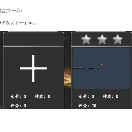
意(加一星)
乎发现了一个bug……