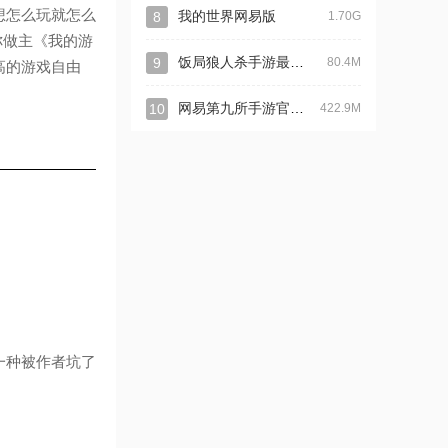
想怎么玩就怎么
8
我的世界网易版
1.70G
你做主《我的游
饭局狼人杀手游最新版
9
80.4M
高的游戏自由
网易第九所手游官方客户端
10
422.9M
一种被作者坑了