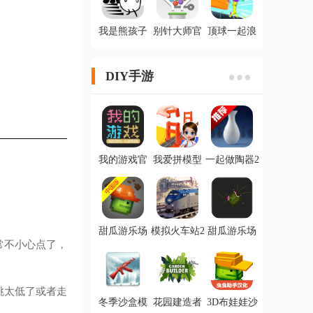
我是熊孩子
别针大师官
顶球一起浪
不减反增版
方版
官方ios版
DIY手游
我的游戏官
我爱拼模型
一起做陶器2
方版
官方版
手机版
甜瓜游乐场
模拟火车站2
甜瓜游乐场
中国版
游戏手机版
3D沙盒布娃
常不小心点了，
TrainStation2
娃游戏手机
版
跳太低了或者走
冬季沙盒模
花园建造者
3D布娃娃沙