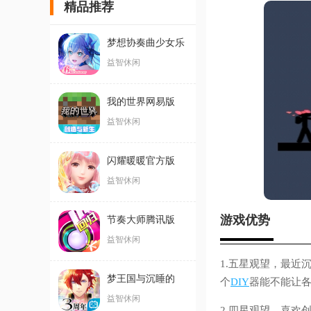
精品推荐
梦想协奏曲少女乐
团派对最新版
益智休闲
我的世界网易版
益智休闲
闪耀暖暖官方版
益智休闲
游戏优势
节奏大师腾讯版
益智休闲
1.五星观望，最
梦王国与沉睡的
个
DIY
器能不能让各
100王子
益智休闲
2.四星观望，喜欢