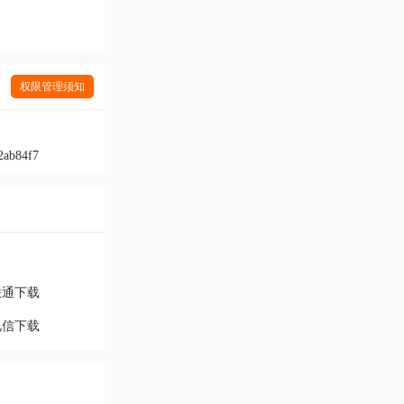
权限管理须知
2ab84f7
联通下载
电信下载