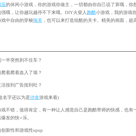
解压
的休闲小游戏，你的游戏你做主，一切都由你自己说了算哦，你
强哦，让你越玩越停不下来哦。DIY火柴人
跑酷
小游戏，我的游戏
游戏中自由的穿梭
闯关
，也可以来打造炫酷的关卡。精美的画面，超
到一半突然刹不住车？
墙爬着爬着血入了墙？
复活按到广告按到吐？
这名字还以为是
沙盒
游戏来着)
游戏不错，值得肯定，有一种让人感觉自己是跑酷带师的快感，也有
后爆发的快♂乐。
创新性和游戏性upup