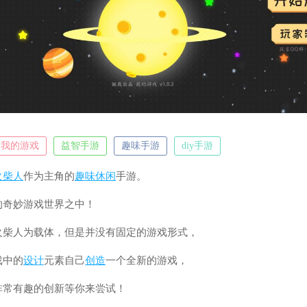
我的游戏
益智手游
趣味手游
diy手游
火柴人
作为主角的
趣味
休闲
手游。
的奇妙游戏世界之中！
火柴人为载体，但是并没有固定的游戏形式，
戏中的
设计
元素自己
创造
一个全新的游戏，
非常有趣的创新等你来尝试！