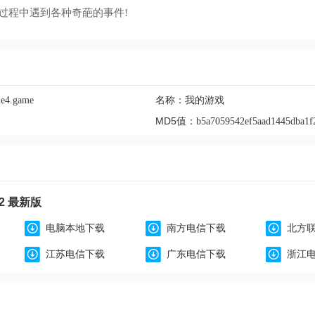
过程中遇到各种奇葩的事件!
名称：
me4.game
我的游戏
MD5值：
b5a7059542ef5aad1445dba1f
2 最新版
电脑本地下载
南方电信下载
北方
江苏电信下载
广东电信下载
浙江