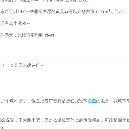
东西可以DIY一些非常友尽的道具就可以升华友谊了ヾ(❀╹◡╹)ﾉ~
想还有点小激动～
的游戏…比比谁更狗呀(ಡωಡ)
一！一会儿回来改评价～
下那个就不管了，但是把看广告复活放在我经常
点击
的地方，我就常
怎么说呢，不太顺手吧，但是按键位置什么的也没问题，可能是因为
星）