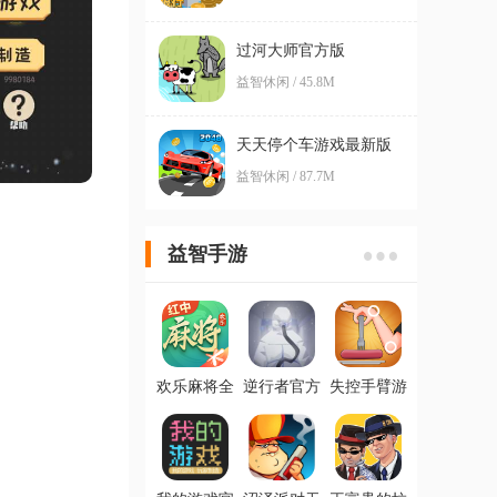
过河大师官方版
益智休闲 / 45.8M
天天停个车游戏最新版
益智休闲 / 87.7M
益智手游
欢乐麻将全
逆行者官方
失控手臂游
集2022新版
版
戏安卓版
红中玩法