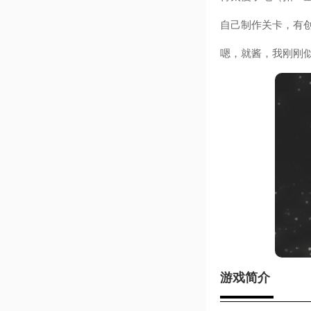
自己制作关卡，有创
嗯，就酱，我刚刚似
游戏简介