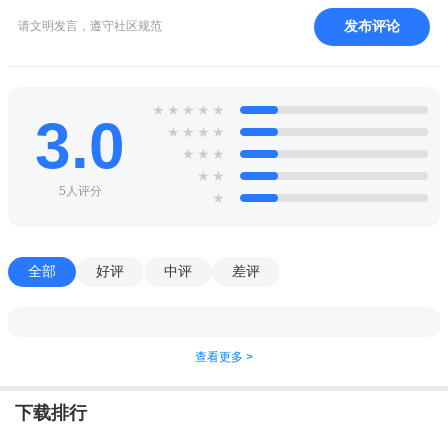
发布评论
请文明发言，遵守社区规范
★
★
★
★
★
3.0
★
★
★
★
★
★
★
★
★
5人评分
★
全部
好评
中评
差评
查看更多 >
下载排行