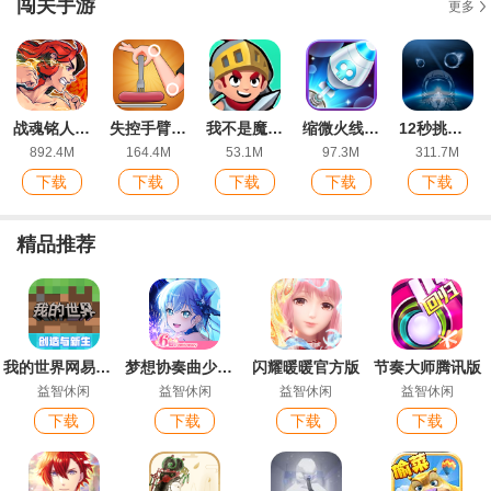
闯关手游
更多
战魂铭人手游官方版
失控手臂游戏安卓版
我不是魔塔最新IOS版
缩微火线防守最新版
12秒挑战最新IOS版
892.4M
164.4M
53.1M
97.3M
311.7M
下载
下载
下载
下载
下载
精品推荐
我的世界网易版手游
梦想协奏曲少女乐团派对最新版
闪耀暖暖官方版
节奏大师腾讯版
益智休闲
益智休闲
益智休闲
益智休闲
下载
下载
下载
下载