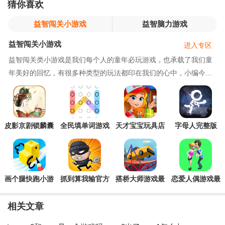
猜你喜欢
益智闯关小游戏
益智脑力游戏
益智闯关小游戏
进入专区
益智闯关类小游戏是我们每个人的童年必玩游戏，也承载了我们童
年美好的回忆，有很多种类型的玩法都印在我们的心中，小编今天
带来了多款游戏，游戏关卡都十分的有趣味性，一
皮影京剧锁麟囊
全民填单词游戏
天才宝宝玩具店
字母人完整版
官方版
最新版
游戏官方版
画个腿快跑小游
抓到算我输官方
搭桥大师游戏最
恋爱人偶游戏最
戏官方版Draw
版
新版
新版
Climber
相关文章