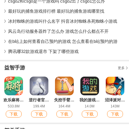
csgo2和csgo是一个游戏吗 csgo2出了csgo1怎么办
最好玩的捕鱼游戏排行榜 最好玩的捕鱼游戏哪里找
冰封蜘蛛的游戏叫什么名字 抖音冰封蜘蛛杀死蜘蛛小游戏
风云岛行动服务器炸了怎么办 游戏怎么什么都点不开
在b站上如何查看自己预约的游戏 怎么查看在b站预约的游
腾讯哪32款游戏退市 下架了哪些游戏
益智手游
更多
欢乐麻将全集2022新版红中玩法
逆行者官方版
失控手臂游戏安卓版
我的游戏官方版
沼泽派对无限金币版
533.8M
199.4M
164.4M
14.0M
143M
下载
下载
下载
下载
下载