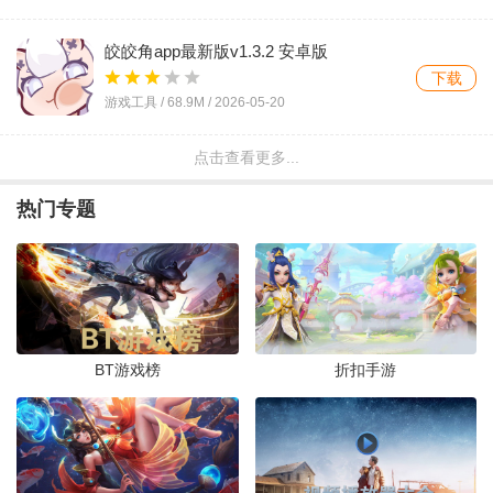
皎皎角app最新版v1.3.2 安卓版
下载
游戏工具 /
68.9M
/
2026-05-20
点击查看更多...
塔吉多游戏社区app最新版v1.2.4 安卓版
下载
热门专题
游戏工具 /
100.1M
/
2026-05-20
csgo盒子app手机版v1.3 最新版
下载
游戏工具 /
28.5M
/
2026-05-19
BT游戏榜
折扣手游
破壳萌计算器安卓版(改名破壳萌图
鉴)v3.6.2605181631 最新版
下载
游戏工具 /
127.8M
/
2026-05-19