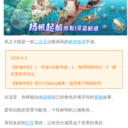
风之大陆是一款
二次元
治愈画风的
角色扮演
手游。
2026-6-3
【新增内容】1、开放142新等级；2、每周阿狸活动；3、辉
石系统等玩法。
【修复内容】部分已知bug修复；提高客户端稳定性
在这里，你将能自由
选择
自己的角色并展开你的
冒险
故事。
柔和治愈的背景与配色，个性鲜明的人物角色，
亲切友好的
社交
系统，让你充分感受这个世界的美好。