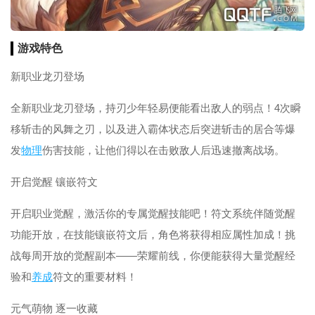
游戏特色
新职业龙刃登场
全新职业龙刃登场，持刃少年轻易便能看出敌人的弱点！4次瞬
移斩击的风舞之刃，以及进入霸体状态后突进斩击的居合等爆
发
物理
伤害技能，让他们得以在击败敌人后迅速撤离战场。
开启觉醒 镶嵌符文
开启职业觉醒，激活你的专属觉醒技能吧！符文系统伴随觉醒
功能开放，在技能镶嵌符文后，角色将获得相应属性加成！挑
战每周开放的觉醒副本——荣耀前线，你便能获得大量觉醒经
验和
养成
符文的重要材料！
元气萌物 逐一收藏