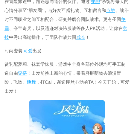
在冒险旅途中，路遇志同道合的伙伴。通过“
拍照
”系统将每天的
心情分享至“朋友圈”，与好友互赠礼物、互相留言和
点赞
。战斗
时不同职业之间互相配合，研究并磨合团队战术。更有圣团
争
霸
、夺宝奇兵，以及遗迹对决跨服战等多人PK活动，让你在
竞
技
中秀出高端操作，于团队作战共同
成长
！
时尚变装
可爱
出发
贫乳配萝莉、袜套学妹服，游戏中全身各部位外观均可手工制
造自由
穿搭
！出发前换上新的心情，带着胖胖萌物去浪漫冒
险，飞吻、
跳舞
，打Call，邂逅怦然心动的TA！今天开始，可爱
出发！