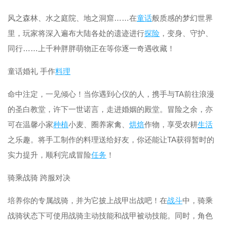
风之森林、水之庭院、地之洞窟……在
童话
般质感的梦幻世界
里，玩家将深入遍布大陆各处的遗迹进行
探险
，变身、守护、
同行……上千种胖胖萌物正在等你逐一奇遇收藏！
童话婚礼 手作
料理
命中注定，一见倾心！当你遇到心仪的人，携手与TA前往浪漫
的圣白教堂，许下一世诺言，走进婚姻的殿堂。冒险之余，亦
可在温馨小家
种植
小麦、圈养家禽、
烘焙
作物，享受农耕
生活
之乐趣。将手工制作的料理送给好友，你还能让TA获得暂时的
实力提升，顺利完成冒险
任务
！
骑乘战骑 跨服对决
培养你的专属战骑，并为它披上战甲出战吧！在
战斗
中，骑乘
战骑状态下可使用战骑主动技能和战甲被动技能。同时，角色