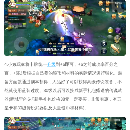
4.小氪玩家将卡牌统一
升级
到+6即可，+6之前成功率百分之
百，+6以后根据自己赞的银币和材料的实际情况进行强化。装
备方面就通过副本获得，人品好了可以获得高级传说装备，不
然就使用蓝装过度。30级以后可以换成新手礼包赠送的传说武
器(商城里的6折新手礼包价格38元一定要买，非常实惠，有五
星卡和30级传说武器以及大量银币和材料)。