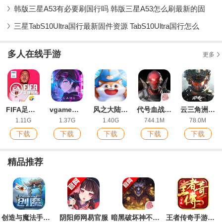
韩版三星A53有必要刷国行吗 韩版三星A53怎么刷最新的固
三星TabS10Ultra国行最新固件资源 TabS10Ultra国行怎么
多人在线手游
更多
FIFA足球世界IOS版
vgame消零世界
风之大陆手游最新版
代号血战官方版(Project BloodStrike)
云三角洲行动手机版(腾讯START云游戏)
1.11G
1.37G
1.40G
744.1M
78.0M
下载
下载
下载
下载
下载
精品推荐
创造与魔法手游官方版
阴阳师网易官服
暗黑破坏神不朽手游官方版
王者传奇手游最新版