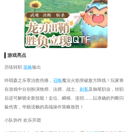
游戏亮点
历练转职
策略
输出
吟唱森之乐章治愈伤痛，
召唤
魔法火焰突破敌方阵线！玩家将
在游戏中分别扮演牧师、法师、战士、
刺客
及御尾职业，转职
后还可解锁全新技能！走位、瞬移、连招……以准确的判断闪
躲伤害，华丽流畅的高端操作策略致胜！
小队协作 欢乐开团