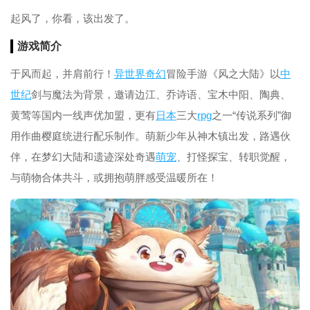
起风了，你看，该出发了。
游戏简介
于风而起，并肩前行！
异世界
奇幻
冒险手游《风之大陆》以
中
世纪
剑与魔法为背景，邀请边江、乔诗语、宝木中阳、陶典、
黄莺等国内一线声优加盟，更有
日本
三大
rpg
之一“传说系列”御
用作曲樱庭统进行配乐制作。萌新少年从神木镇出发，路遇伙
伴，在梦幻大陆和遗迹深处奇遇
萌宠
、打怪探宝、转职觉醒，
与萌物合体共斗，或拥抱萌胖感受温暖所在！