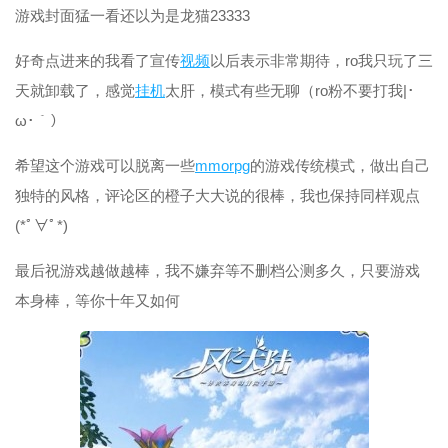
游戏封面猛一看还以为是龙猫23333
好奇点进来的我看了宣传
视频
以后表示非常期待，ro我只玩了三
天就卸载了，感觉
挂机
太肝，模式有些无聊（ro粉不要打我|･
ω･｀）
希望这个游戏可以脱离一些
mmorpg
的游戏传统模式，做出自己
独特的风格，评论区的橙子大大说的很棒，我也保持同样观点
(*ﾟ∀ﾟ*)
最后祝游戏越做越棒，我不嫌弃等不删档公测多久，只要游戏
本身棒，等你十年又如何