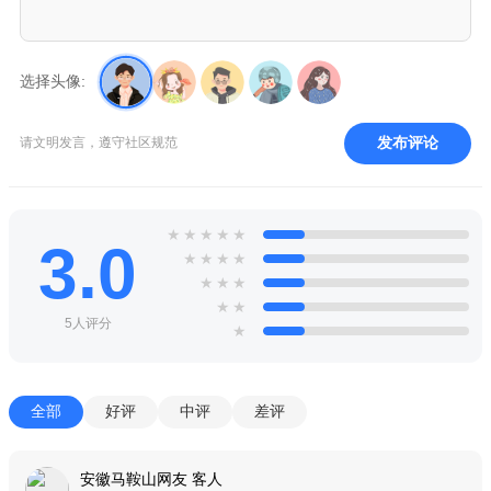
选择头像:
发布评论
请文明发言，遵守社区规范
★
★
★
★
★
3.0
★
★
★
★
★
★
★
★
★
5人评分
★
全部
好评
中评
差评
安徽马鞍山网友 客人