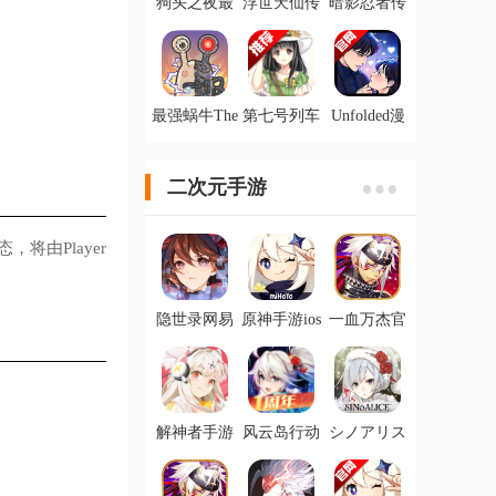
狗头之夜最
浮世天仙传
暗影忍者传
新ios版
官方ios版
说最新ios版
最强蜗牛The
第七号列车
Unfolded漫
Marvelous
手游安卓版
画剧情游戏
Snail最新版
正版
二次元手游
将由Player
隐世录网易
原神手游ios
一血万杰官
手游
版
方ios版
解神者手游
风云岛行动
シノアリス
最新版
国际服
心罪爱丽丝
bilibili版