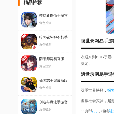
精品推荐
梦幻新诛仙手游官
方版
角色扮演
暗黑破坏神不朽手
隐世录网易手游
游官方版
角色扮演
欢迎来到BUG手游
阴阳师网易官服
决定。
角色扮演
隐世录网易手游
仙国志手游最新版
角色扮演
双重世界抉择，
探
虚拟社会实验，超
创造与魔法手游官
方版
角色扮演
非典型
rpg
，拒绝
社