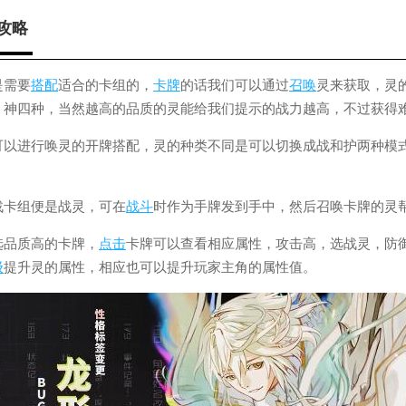
攻略
是需要
搭配
适合的卡组的，
卡牌
的话我们可以通过
召唤
灵来获取，灵
，神四种，当然越高的品质的灵能给我们提示的战力越高，不过获得
可以进行唤灵的开牌搭配，灵的种类不同是可以切换成战和护两种模
战卡组便是战灵，可在
战斗
时作为手牌发到手中，然后召唤卡牌的灵
选品质高的卡牌，
点击
卡牌可以查看相应属性，攻击高，选战灵，防
级
提升灵的属性，相应也可以提升玩家主角的属性值。