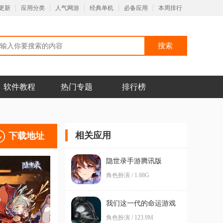
更新
应用分类
人气网游
经典单机
必备应用
本周排行
软件教程
热门专题
排行榜
相关应用
下载地址
隐世录手游腾讯版
角色扮演 / 1.88G
我们这一代的命运游戏
官方版
角色扮演 / 123.9M