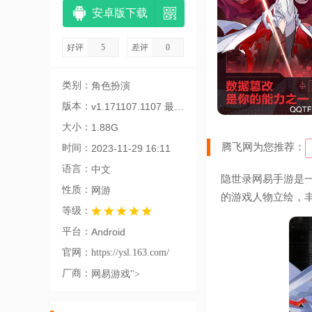
安卓版下载
好评
5
差评
0
类别：
角色扮演
版本：
v1.171107.1107 最新版
大小：
1.88G
腾飞网为您推荐：
时间：
2023-11-29 16:11
语言：
中文
隐世录网易手游是一
性质：
网游
的游戏人物立绘，
等级：
平台：
Android
官网：
https://ysl.163.com/
厂商：
网易游戏">
网易游戏