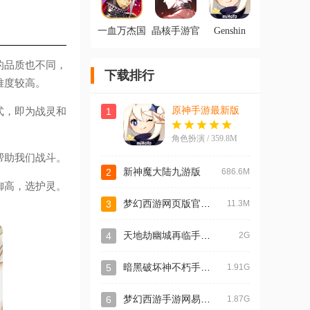
一血万杰国
晶核手游官
Genshin
际服
方版
Impact原神
国际版安装
包
的品质也不同，
下载排行
难度较高。
原神手游最新版
式，即为战灵和
1
角色扮演 / 359.8M
帮助我们战斗。
2
新神魔大陆九游版
686.6M
御高，选护灵。
梦幻西游网页版官方版
3
11.3M
天地劫幽城再临手游最新版
4
2G
暗黑破坏神不朽手游官方版
5
1.91G
梦幻西游手游网易正版
6
1.87G