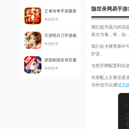
隐世录网易手游
王者传奇手游最新
版
角色扮演
我们提升战力的话
依次为鬼，将，仙
天涯明月刀手游最
新版
角色扮演
我们在卡牌界面中
护灵。
碧蓝航线安卓官服
当把开牌配置到出
角色扮演
在搭配上主要还是
另外也可以通过
升