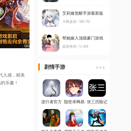
艾莉娅觉醒手游最新版
卡牌桌游 / 580.7M
帮她嫁入顶级豪门游戏
官方版
益智休闲 / 51.8M
剧情手游
代入感，精美
戏的乐趣！
逆行者官方
隐世录网易
张三历险记
版
手游
破解版