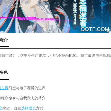
简介
《隐世录》，这里不生产BUG，但也不扼杀BUG。隐世最终的呈现形态，
特色
索
古风
幻想与电子赛博的边界
越程序命令与自我意志的博弈
交
绑架，自主
选择
成长
方式