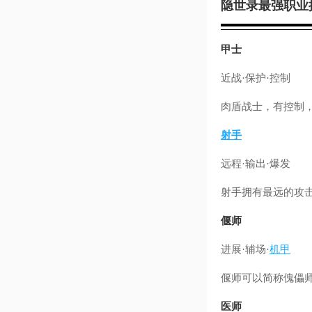
隐世录最强职业
甲士
近战·保护·控制
肉盾战士，有控制
射手
远程·输出·爆发
射手拥有最远的攻
偃师
进展·辅场·
机甲
偃师可以简称傀儡
医师