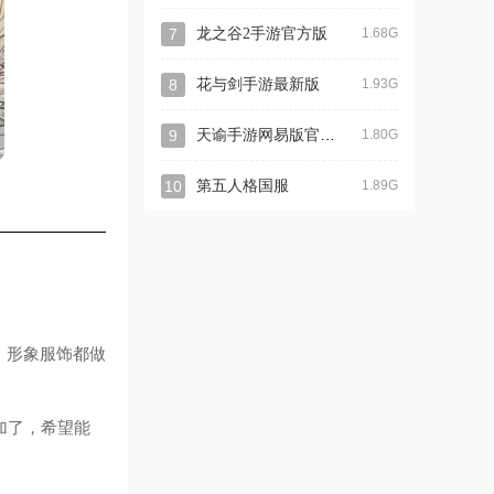
7
龙之谷2手游官方版
1.68G
8
花与剑手游最新版
1.93G
天谕手游网易版官方版
9
1.80G
10
第五人格国服
1.89G
，形象服饰都做
参加了，希望能