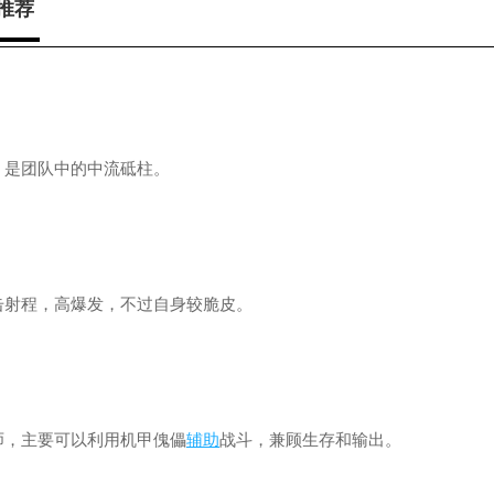
推荐
，是团队中的中流砥柱。
击射程，高爆发，不过自身较脆皮。
师，主要可以利用机甲傀儡
辅助
战斗，兼顾生存和输出。