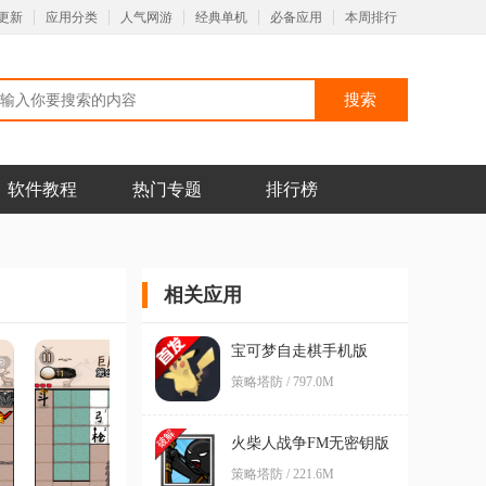
更新
应用分类
人气网游
经典单机
必备应用
本周排行
软件教程
热门专题
排行榜
相关应用
宝可梦自走棋手机版
策略塔防 / 797.0M
火柴人战争FM无密钥版
本手游Stick War Legacy
策略塔防 / 221.6M