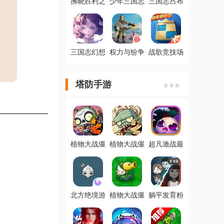
拂晓胜利之
少年三国志
三国志吕布
刻官方版
零官方版
传九游版
三国志幻想
权力与纷争
战歌竞技场
大陆九游版
网易版本
腾讯官方版
塔防手游
植物大战僵
植物大战僵
超凡激战最
尸2最新版
尸2ios版
新ios版
北方绝境游
植物大战僵
躺平发育粉
戏安卓版
尸星座版手
丝专属新版
机版
PlantsVsZombiesStarSign