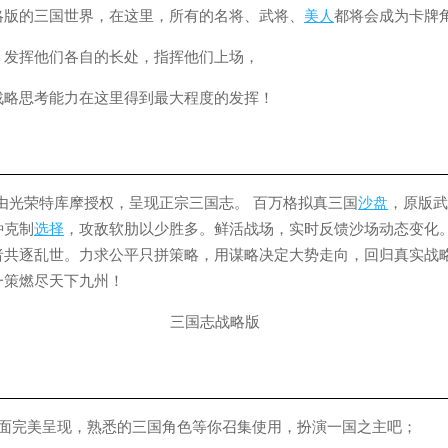
略版的三国世界，在这里，所有的名将、武将、
美人
都将会成为卡牌
，发挥他们各自的长处，指挥他们上场，
战略思考能力在这里得到最大程度的发挥！
由光荣特库摩授权，呈现正宗三国志。 百万格拟真三国
沙盘
，原版武
种克制
选择
，攻敌软肋以少胜多。鲜活战场，实时反馈沙场动态变化
者共逐乱世。力求公平只拼策略，用谋略决定大势走向，回归真实战略
一策燃尽天下九州！
画面完美呈现，熟悉的三国角色等你召集使用，扮演一国之主吧；