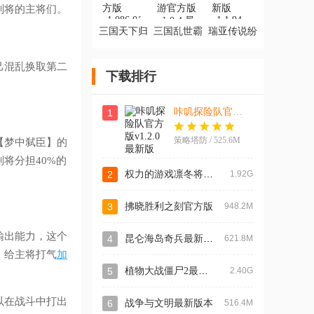
副将的主将们。
三国天下归
三国乱世霸
瑞亚传说纷
心官方版
王手游官方
争最新版
版
己混乱换取第二
下载排行
咔叽探险队官方版
1
策略塔防 / 525.6M
【梦中弑臣】的
将分担40%的
权力的游戏凛冬将至手游官方版
2
1.92G
3
拂晓胜利之刻官方版
948.2M
输出能力，这个
昆仑海岛奇兵最新版本
4
621.8M
，给主将打气
加
植物大战僵尸2最新版
5
2.40G
以在战斗中打出
6
战争与文明最新版本
516.4M