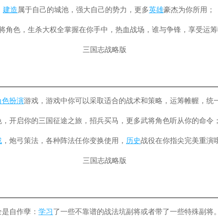
，
建造
属于自己的城池，强大自己的势力，更多
英雄
豪杰为你所用；
武将角色，生杀大权全掌握在你手中，热血战场，谁与争锋，享受运筹
角色扮演
游戏，游戏中你可以采取适合的战术和策略，运筹帷幄，统
色，开启你的三国征途之旅，招兵买马，更多武将角色听从你的命令
战
，炮弓策法，各种阵法任你变换使用，
历史
战役在你指尖完美重演
全是自作孽：
学习
了一些不靠谱的战法坑副将或者带了一些特殊副将