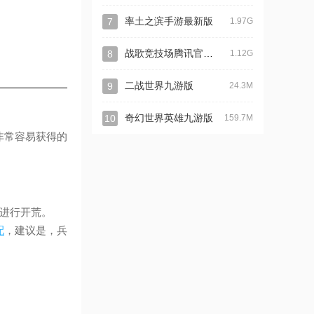
7
率土之滨手游最新版
1.97G
战歌竞技场腾讯官方版
8
1.12G
9
二战世界九游版
24.3M
10
奇幻世界英雄九游版
159.7M
非常容易获得的
进行开荒。
配
，建议是，兵