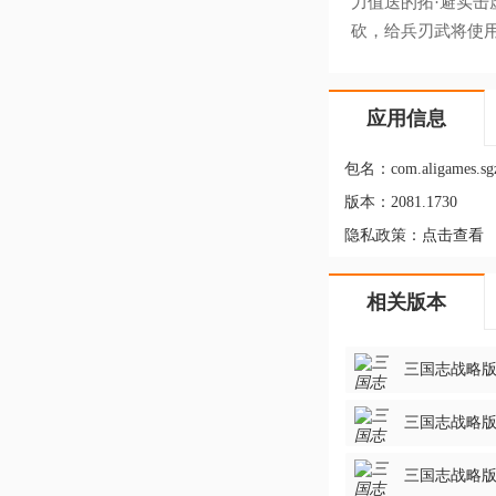
力值送的拓·避实
砍，给兵刃武将使
应用信息
包名：
com.aligames.sg
版本：
2081.1730
隐私政策：
点击查看
相关版本
三国志战略版QQ
三国志战略版腾
三国志战略版光