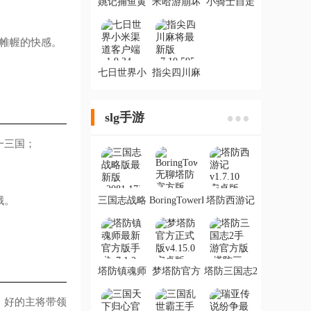
姚记捕鱼黄
米哈游崩坏
小骑士自走
奕代言版手
星穹铁道官
棋手游最新
游
方版
版
帷幄的快感。
七日世界小
指尖四川麻
米渠道客户
将最新版
端
slg手游
一三国；
；
哦。
三国志战略
BoringTowerDefense
塔防西游记
版最新版
无聊塔防官
方版
塔防镇魂师
梦塔防官方
塔防三国志2
最新官方版
正式版
手游官方版
手游
(塔防三国志
。好的主将带领
Ⅱ)