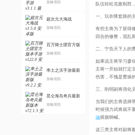
游
策略塔防
队伍轻松克敌制胜
一、玩诈降套路的
超次元大海战
策略塔防
有些主将为了获得
回合的修整，混乱
百万骑士团官方版
二、宁负天下人的
本手游
策略塔防
如果说主将学习廖
主将一开始就打定
率土之滨手游最新
伤害，不愧是曹操
版
策略塔防
三、削弱副将强化
昆仑海岛奇兵最新
当我们的主将选择
版本
策略塔防
时候强力武将就不
油
摇旗呐喊。
这三类主将对副将