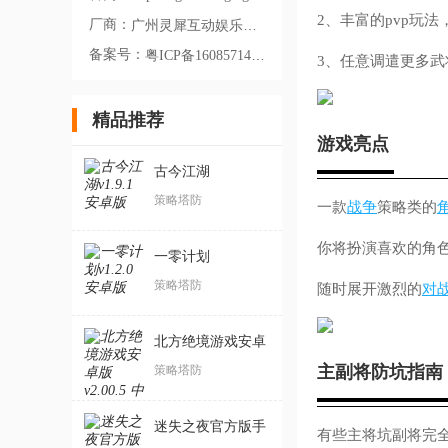
2、丰富的pvp玩法
厂商：
广州灵犀互动娱乐有限公司
备案号：
粤ICP备16085714号-8A
3、任意调遣更多
精品推荐
游戏亮点
古今江湖
策略塔防
一款
战争
策略类的
你将扮演喜欢的角
一零计划
策略塔防
随时展开激烈的
对
北方绝境游戏安卓
版
主副将防坑指南
策略塔防
迷失之夜官方版手
有些主将坑副将完