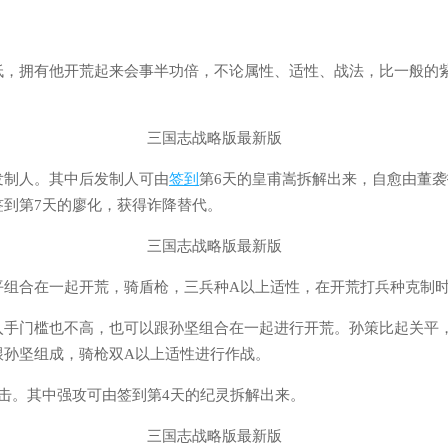
低，拥有他开荒起来会事半功倍，不论属性、适性、战法，比一般的
发制人。其中后发制人可由
签到
第6天的皇甫嵩拆解出来，自愈由董
签到第7天的廖化，获得诈降替代。
平组合在一起开荒，骑盾枪，三兵种A以上适性，在开荒打兵种克制
入手门槛也不高，也可以跟孙坚组合在一起进行开荒。孙策比起关平
跟孙坚组成，骑枪双A以上适性进行作战。
击。其中强攻可由签到第4天的纪灵拆解出来。