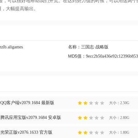
击虚，可以很好地帮助我们开荒。在达到势力值的时候，可以用这两个
用，大幅提高输出。
名称：
zzlb.aligames
三国志·战略版
MD5值：
9ecc2b50a436e92c12396b853
客户端v2079.1684 最新版
大小：2.50G
讯应用宝版v2079.1684 安卓版
大小：2.80G
荣正版v2076.1633 官方版
大小：1.80G