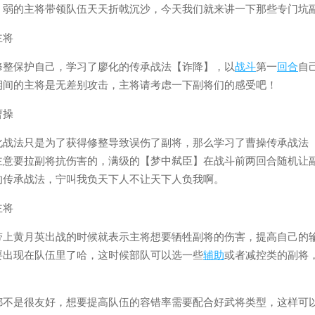
，弱的主将带领队伍天天折戟沉沙，今天我们就来讲一下那些专门坑
主将
修整保护自己，学习了廖化的传承战法【诈降】，以
战斗
第一
回合
自
期间的主将是无差别攻击，主将请考虑一下副将们的感受吧！
曹操
化战法只是为了获得修整导致误伤了副将，那么学习了曹操传承战法
主意要拉副将抗伤害的，满级的【梦中弑臣】在战斗前两回合随机让副
的传承战法，宁叫我负天下人不让天下人负我啊。
主将
带上黄月英出战的时候就表示主将想要牺牲副将的伤害，提高自己的
要出现在队伍里了哈，这时候部队可以选一些
辅助
或者减控类的副将
都不是很友好，想要提高队伍的容错率需要配合好武将类型，这样可