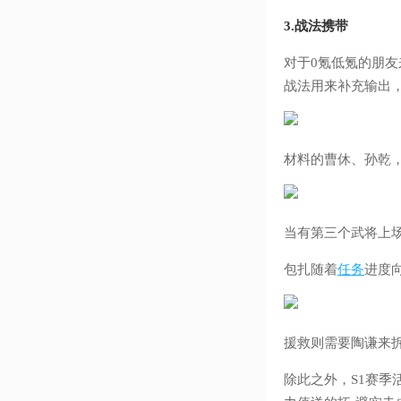
3.战法携带
对于0氪低氪的朋友
战法用来补充输出
材料的曹休、孙乾
当有第三个武将上
包扎随着
任务
进度
援救则需要陶谦来
除此之外，S1赛季