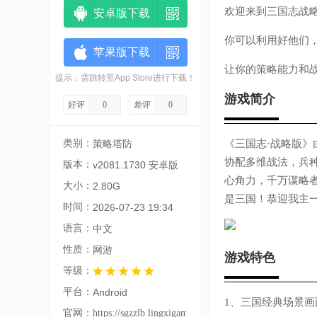
欢迎来到三国志战
安卓版下载
你可以利用好他们
苹果版下载
让你的策略能力和
提示：需跳转至App Store进行下载！
游戏简介
好评
0
差评
0
类别：
策略塔防
《三国志·战略版》
协配多维战法，兵
版本：
v2081.1730 安卓版
心角力，千万谋略
大小：
2.80G
是三国！恭迎我主
时间：
2026-07-23 19:34
语言：
中文
性质：
网游
游戏特色
等级：
平台：
Android
1、三国经典场景
官网：
https://sgzzlb.lingxigames.com/