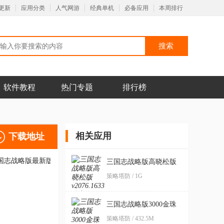
更新
应用分类
人气网游
经典单机
必备应用
本周排行
软件教程
热门专题
排行榜
相关应用
下载地址
三国志战略版高晓松版
策略塔防 / 1G
三国志战略版3000金珠
奖励版
策略塔防 / 432.5M