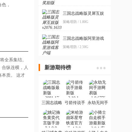
角色，
三国志战略版灵犀互娱
版
策略塔防 / 1.80G
三国志战略版阿里游戏
客户端
策略塔防 / 2.50G
将全系集结。
新游期待榜
。合纵连横，人
本质。 这才
三国志战略
弓箭传说手
永劫无间手
版最新版
游最新版
游网易版