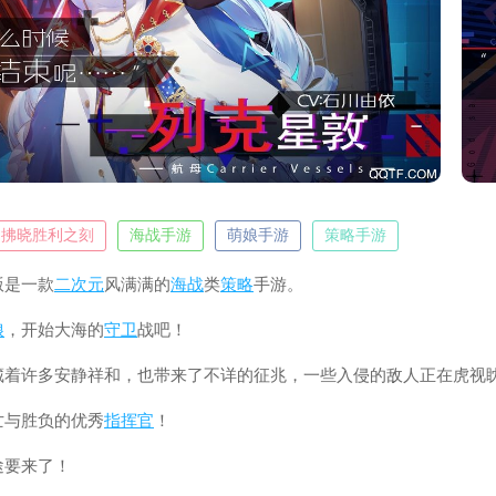
拂晓胜利之刻
海战手游
萌娘手游
策略手游
版是一款
二次元
风满满的
海战
类
策略
手游。
娘
，开始大海的
守卫
战吧！
藏着许多安静祥和，也带来了不详的征兆，一些入侵的敌人正在虎视
亡与胜负的优秀
指挥官
！
途要来了！