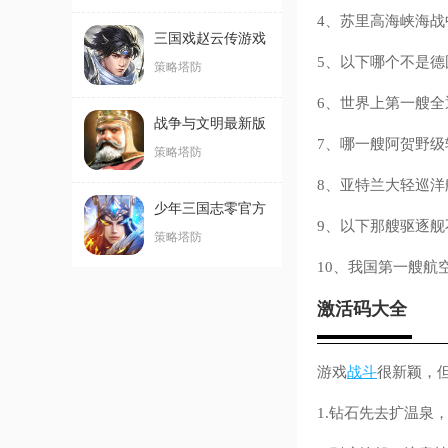
4、苏里高海峡海战
三国戏赵云传游戏
5、以下哪个不是德
最新版
策略塔防
6、世界上第一艘全
战争与文明最新版
7、哪一艘阿贺野级
本
策略塔防
8、亚特兰大轻巡洋
少年三国志零官方
9、以下那艘驱逐舰
版
策略塔防
10、我国第一艘航
激活码大全
游戏
战斗
很新颖，但
1.钻石先去扩温泉