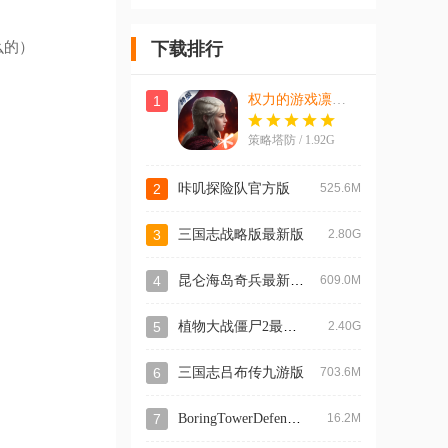
方版
游客户端
手机版
么的）
下载排行
权力的游戏凛冬将至手游官方版
1
策略塔防 / 1.92G
2
咔叽探险队官方版
525.6M
3
三国志战略版最新版
2.80G
昆仑海岛奇兵最新版本
4
609.0M
植物大战僵尸2最新版
5
2.40G
6
三国志吕布传九游版
703.6M
BoringTowerDefense无聊塔防官方版
7
16.2M