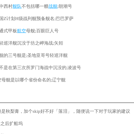
中西村
舰队
不包括哪一艘
战舰
;朝潮号
国Z计划H级战列舰预备舰名;巴巴罗萨
通式甲板
航空
母舰;百眼巨人号
轻巡洋舰沉没于坊之岬海战;矢矧
舰的三号舰是;圣地亚哥号轻巡洋舰
不是在第三次所罗门海战中沉没的;凌波号
空母舰是以哪个省份命名的;辽宁舰
是秋梨膏，加个skip好不好「落泪」，随便说一下对于玩家的建议
，之后扩船坞