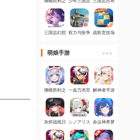
拂晓胜利之
少年三国志
三国志吕布
刻官方版
零官方版
传九游版
三国志幻想
权力与纷争
战歌竞技场
大陆九游版
网易版本
腾讯官方版
萌娘手游
拂晓胜利之
一血万杰官
解神者手游
刻官方版
方ios版
最新版
灰烬战线日
シノアリス
命运神界梦
服
心罪爱丽丝
境链接台服
bilibili版