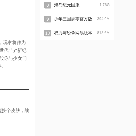
8
海岛纪元国服
1.76G
9
少年三国志零官方版
394.9M
10
权力与纷争网易版本
818.6M
，玩家将作为
世代”与“新纪
段你与少女们
界。
型换个皮肤，战
。