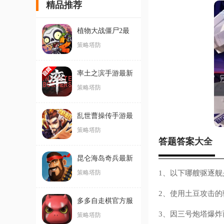
精品推荐
植物大战僵尸2最
新版
策略塔防
率土之滨手游最新
版
策略塔防
乱世曹操传手游最
新版
策略塔防
答题
答案
大全
昆仑海岛奇兵最新
版本
1、以下哪艘驱逐舰
策略塔防
2、使用土豆攻击的
多多自走棋官方服
3、因三号炮塔爆炸
策略塔防