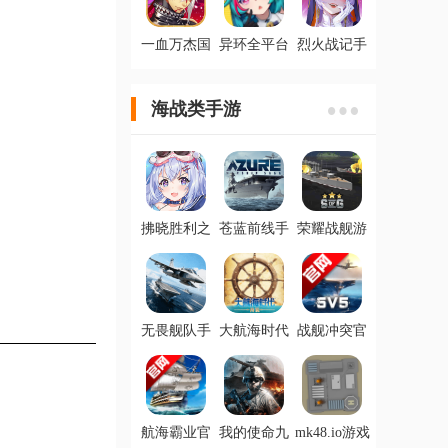
一血万杰国
异环全平台
烈火战记手
际服
公测最新版
游官方版
海战类手游
拂晓胜利之
苍蓝前线手
荣耀战舰游
刻官方版
游手机版
戏手机版
无畏舰队手
大航海时代
战舰冲突官
游官方版
传说手游最
方版
新版
航海霸业官
我的使命九
mk48.io游戏