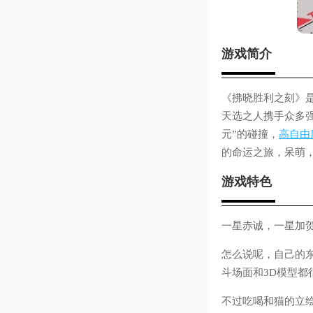
游戏简介
《拂晓胜利之刻》
天选之人携手众多
元”的碰撞，
高自由
的命运之旅，呆萌
游戏特色
一星赤诚，一星加
怎么说呢，自己的
斗场面和3D模型
不过吃喝和猫的立