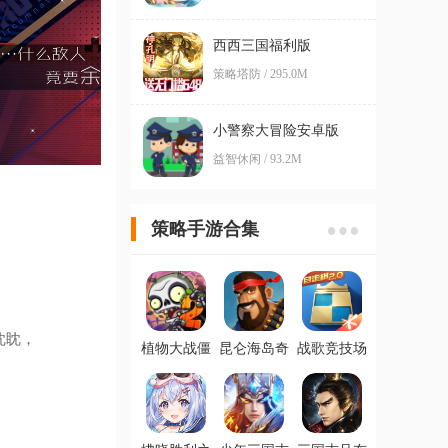
西西三国福利版
策略塔防 / 295.0M
小警察大冒险安卓版
益智休闲 / 93.2M
策略手游合集
眈眈，
植物大战僵
昆仑海岛奇
战歌竞技场
尸2最新版
兵最新版本
ios腾讯版