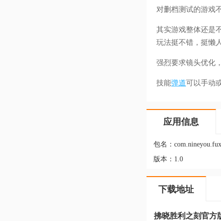
对删档测试的游戏
其实游戏整体还是
玩法挺不错，挺懒
强烈要求镜头优化
技能
弹道
可以手动
应用信息
包名：
com.nineyou.fux
版本：
1.0
下载地址
拂晓胜利之刻官方版v