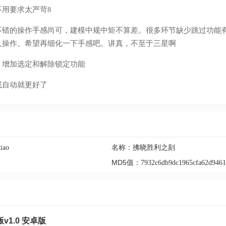
不用要求太严苛8
不错的操作手感尚可，建模中规中矩不算差。很多环节缺少跳过功能
人操作。希望再细化一下手感吧。讲真，不至于三星啊
，增加选定和解除锁定功能
或自动就更好了
名称：
iao
拂晓胜利之刻
MD5值：
7932c6db9dc1965cfa62d9461
1.0 安卓版