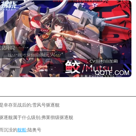
是幸存至战后的;雪风号驱逐舰
驱逐舰属于什么级别;弗莱彻级驱逐舰
而沉没的
舰船
;陆奥号