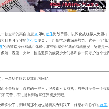
是一款全新的高自由度
3D
即时
动作
海战手游。以深化战舰拟人为题材
强大且各具个性的
美少女
舰灵，一起抵抗远古深海势力。这是一个“旧
度
的的策略操作和战斗体验，将带你感受经典的海战盛况。这也是一
，傲娇，温柔，火辣，性格迥异的舰灵少女们将和你一同守护这个世
贺，一星给你唤起我其他的回忆
东西不是很多，仅有的一些里，很多都不太成熟，有些甚至是一个模
都很不完善，不过是首测这些还算能接受吧。
绘着实爱了，测试码那个题也是着实秀到我了，好想看看你们的
题库