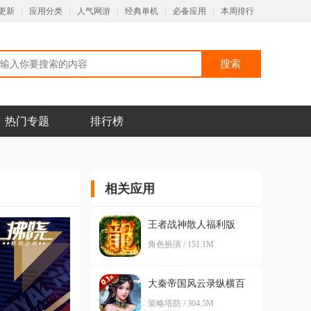
更新
应用分类
人气网游
经典单机
必备应用
本周排行
热门专题
排行榜
相关应用
王者战神散人福利版
角色扮演 / 151.1M
大秦帝国风云录纵横百
家0.1折版
策略塔防 / 304.5M