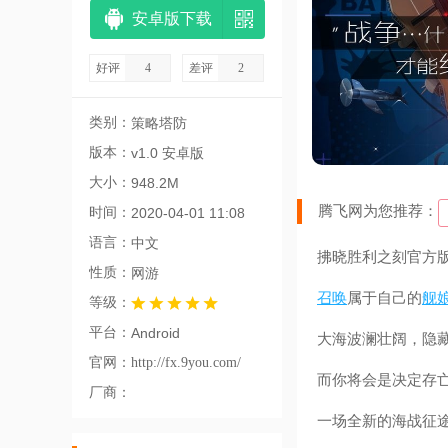
安卓版下载
好评
4
差评
2
类别：
策略塔防
版本：
v1.0 安卓版
大小：
948.2M
腾飞网为您推荐：
时间：
2020-04-01 11:08
语言：
中文
拂晓胜利之刻官方
性质：
网游
召唤
属于自己的
舰
等级：
平台：
Android
大海波澜壮阔，隐
官网：
http://fx.9you.com/
而你将会是决定存
厂商：
一场全新的海战征