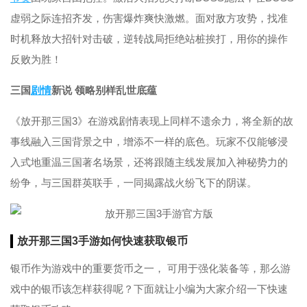
虚弱之际连招齐发，伤害爆炸爽快激燃。面对敌方攻势，找准
时机释放大招针对击破，逆转战局拒绝站桩挨打，用你的操作
反败为胜！
三国
剧情
新说 领略别样乱世底蕴
《放开那三国3》在游戏剧情表现上同样不遗余力，将全新的故
事线融入三国背景之中，增添不一样的底色。玩家不仅能够浸
入式地重温三国著名场景，还将跟随主线发展加入神秘势力的
纷争，与三国群英联手，一同揭露战火纷飞下的阴谋。
放开那三国3手游如何快速获取银币
银币作为游戏中的重要货币之一， 可用于强化装备等，那么游
戏中的银币该怎样获得呢？下面就让小编为大家介绍一下快速