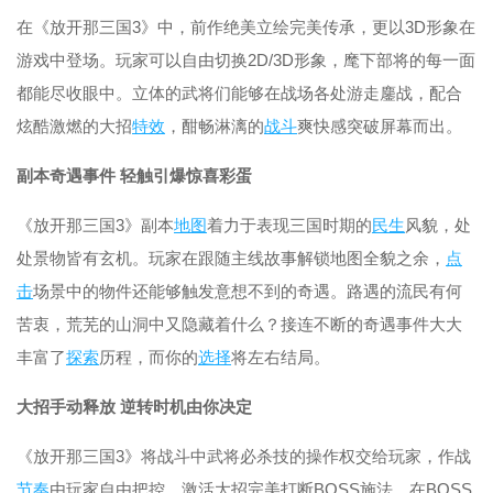
在《放开那三国3》中，前作绝美立绘完美传承，更以3D形象在
游戏中登场。玩家可以自由切换2D/3D形象，麾下部将的每一面
都能尽收眼中。立体的武将们能够在战场各处游走鏖战，配合
炫酷激燃的大招
特效
，酣畅淋漓的
战斗
爽快感突破屏幕而出。
副本奇遇事件 轻触引爆惊喜彩蛋
《放开那三国3》副本
地图
着力于表现三国时期的
民生
风貌，处
处景物皆有玄机。玩家在跟随主线故事解锁地图全貌之余，
点
击
场景中的物件还能够触发意想不到的奇遇。路遇的流民有何
苦衷，荒芜的山洞中又隐藏着什么？接连不断的奇遇事件大大
丰富了
探索
历程，而你的
选择
将左右结局。
大招手动释放 逆转时机由你决定
《放开那三国3》将战斗中武将必杀技的操作权交给玩家，作战
节奏
由玩家自由把控。激活大招完美打断BOSS施法，在BOSS