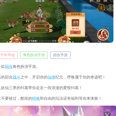
千年寻仙
角色扮演手游
回合手游
一款
回合
角色扮演手游。
版的回合
战斗
之中，开启你的
仙侠
纪元，呼唤属于你的奇迹吧！
人妖仙三界的纠葛带你走近一段浪漫的爱恨纠葛！
友不要错过，酷炫的
特效
和自由的玩法还有福利等你来体验！