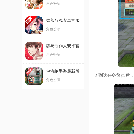
新版
角色扮演
碧蓝航线安卓官服
角色扮演
恋与制作人安卓官
服
角色扮演
伊洛纳手游最新版
2.到达任务终点后
角色扮演