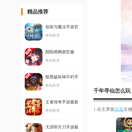
精品推荐
创造与魔法手游官
方版
角色扮演
阴阳师网易官服
角色扮演
暗黑破坏神不朽手
游官方版
角色扮演
千年寻仙怎么玩
王者传奇手游最新
1.在主界面
点击
左
版
角色扮演
天涯明月刀手游最