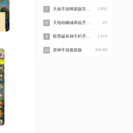
天谕手游网易版官方版
7
1.80G
天地劫幽城再临手游最新版
8
2G
暗黑破坏神不朽手游官方版
9
1.91G
10
原神手游最新版
359.8M