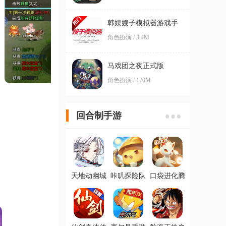
韩娱嫂子模拟器游戏手
机版
角色扮演 / 3.4M
马戏团之夜正式版
角色扮演 / 170M
回合制手游
天地劫幽城
咔叽探险队
口袋进化腾
再临手游最
官方版
讯版
新版