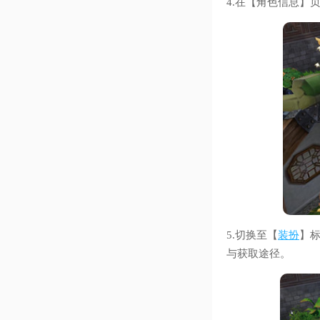
4.在【角色信息】
5.切换至【
装扮
】
与获取途径。