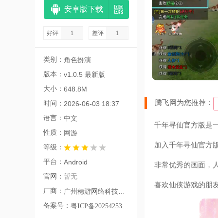
安卓版下载
好评
1
差评
1
类别：
角色扮演
版本：
v1.0.5 最新版
大小：
648.8M
腾飞网为您推荐：
时间：
2026-06-03 18:37
语言：
中文
千年寻仙官方版是
性质：
网游
加入千年寻仙官方
等级：
平台：
Android
非常优秀的画面，
官网：
暂无
喜欢仙侠游戏的朋
厂商：
广州穗游网络科技有限公司
备案号：
粤ICP备2025425343号-10A