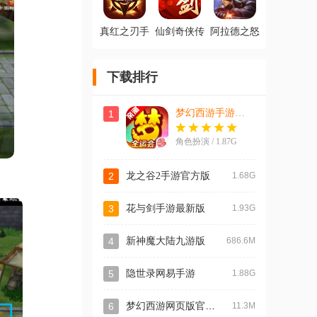
真红之刃手
仙剑奇侠传
阿拉德之怒
游官方版
3D回合官方
官方正版手
客户端
游
下载排行
梦幻西游手游网易正版
1
角色扮演 / 1.87G
2
龙之谷2手游官方版
1.68G
3
花与剑手游最新版
1.93G
4
新神魔大陆九游版
686.6M
5
隐世录网易手游
1.88G
梦幻西游网页版官方版
6
11.3M