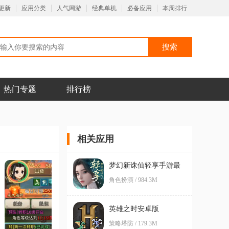
更新
应用分类
人气网游
经典单机
必备应用
本周排行
热门专题
排行榜
相关应用
梦幻新诛仙轻享手游最
新版
角色扮演 / 984.3M
英雄之时安卓版
策略塔防 / 179.3M