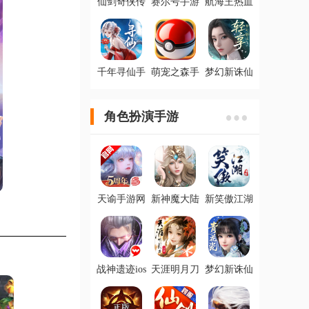
仙剑奇侠传
赛尔号手游
航海王热血
3D回合官方
苹果版
航线ios版
客户端
千年寻仙手
萌宠之森手
梦幻新诛仙
游官方版
游最新版
轻享手游最
新版
角色扮演手游
天谕手游网
新神魔大陆
新笑傲江湖
易版官方版
九游版
手游IOS福
利版
战神遗迹ios
天涯明月刀
梦幻新诛仙
版
手游最新版
手游官方版