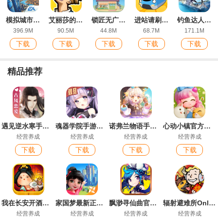
模拟城市我是市长最新版
艾丽莎的国度官方版
锁匠无广告版
进站请刷卡破解版
钓鱼达人最新ios版
396.9M
90.5M
44.8M
68.7M
171.1M
下载
下载
下载
下载
下载
精品推荐
遇见逆水寒手游最新版
魂器学院手游最新版
诺弗兰物语手游安卓版
心动小镇官方正版
经营养成
经营养成
经营养成
经营养成
下载
下载
下载
下载
我在长安开酒肆手游
家国梦最新正版手游
飘渺寻仙曲官方版
辐射避难所Online官方版本
经营养成
经营养成
经营养成
经营养成