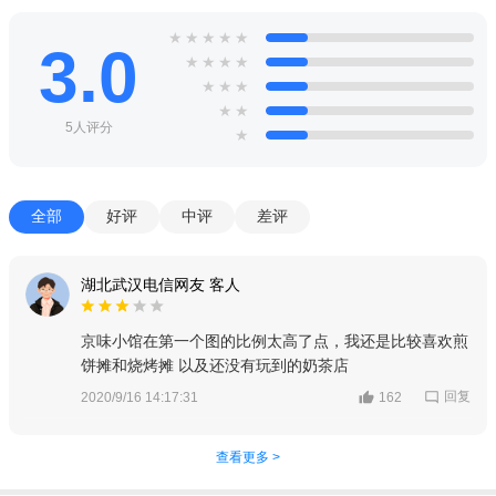
★
★
★
★
★
3.0
★
★
★
★
★
★
★
★
★
5人评分
★
全部
好评
中评
差评
湖北武汉电信网友 客人
京味小馆在第一个图的比例太高了点，我还是比较喜欢煎
饼摊和烧烤摊 以及还没有玩到的奶茶店
回复
2020/9/16 14:17:31
162
查看更多 >