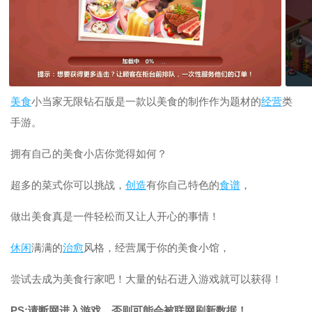
美食
小当家无限钻石版是一款以美食的制作作为题材的
经营
类
手游。
拥有自己的美食小店你觉得如何？
超多的菜式你可以挑战，
创造
有你自己特色的
食谱
，
做出美食真是一件轻松而又让人开心的事情！
休闲
满满的
治愈
风格，经营属于你的美食小馆，
尝试去成为美食行家吧！大量的钻石进入游戏就可以获得！
PS:请断网进入游戏，否则可能会被联网刷新数据！