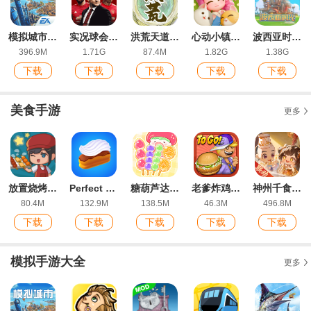
模拟城市我是市长最新版
实况球会经理网易官方版
洪荒天道2主宰游戏免广告版
心动小镇官方正版
波西亚时光手游最新版
396.9M
1.71G
87.4M
1.82G
1.38G
下载
下载
下载
下载
下载
美食手游
更多
放置烧烤店官方版
Perfect Cream完美奶油官方版
糖葫芦达人官方版(Tanghulu Master)
老爹炸鸡汉堡店无限金币版(Papa's Cluckeria To Go)
神州千食舫手游最新版
80.4M
132.9M
138.5M
46.3M
496.8M
下载
下载
下载
下载
下载
模拟手游大全
更多