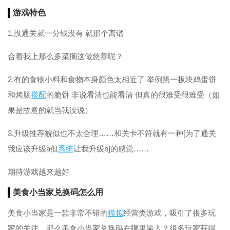
游戏特色
1.没通关就一分钱没有 就那个离谱
合着我上那么多菜搁这做慈善呢？
2.有的食物小料和食物本身颜色太相近了 举例第一板块鸡蛋饼
和烤肠
搭配
的脆饼 非说看清也能看清 但真的很难受很难受（如
果是故意的就当我没说）
3.升级推荐貌似也不太合理……和关卡不符就有一种[为了通关
我应该升级a但
系统
让我升级b]的感觉……
期待游戏越来越好
美食小当家兑换码怎么用
美食小当家是一款非常不错的
模拟
经营类游戏，吸引了很多玩
家的关注，那么美食小当家兑换码在哪里输入？很多玩家获得