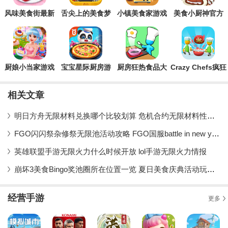
你梦想中的餐厅！感兴趣的玩家快
风味美食街最新
舌尖上的美食梦
小镇美食家游戏
美食小厨神官方
版本(My
修改版
版Whats
Cooking)
Cooking
厨娘小当家游戏
宝宝星际厨房游
厨房狂热食品大
Crazy Chefs疯狂
最新版
戏安卓版
亨游戏(Kitchen
双厨游戏最新版
Fever: Food
相关文章
Tycoon)
明日方舟无限材料兑换哪个比较划算 危机合约无限材料性价比分析
FGO闪闪祭杂修祭无限池活动攻略 FGO国服battle in new york 2019活动攻略
英雄联盟手游无限火力什么时候开放 lol手游无限火力情报
崩坏3美食Bingo奖池圈所在位置一览 夏日美食庆典活动玩法攻略
经营手游
更多