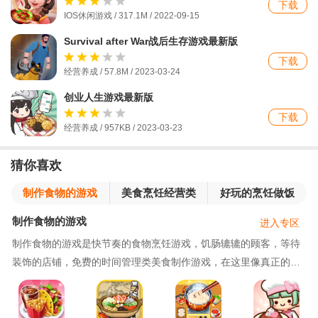
下载
IOS休闲游戏 / 317.1M / 2022-09-15
Survival after War战后生存游戏最新版
下载
经营养成 / 57.8M / 2023-03-24
创业人生游戏最新版
下载
经营养成 / 957KB / 2023-03-23
猜你喜欢
制作食物的游戏
美食烹饪经营类
好玩的烹饪做饭
游戏大全
类游戏
制作食物的游戏
进入专区
制作食物的游戏是快节奏的食物烹饪游戏，饥肠辘辘的顾客，等待
装饰的店铺，免费的时间管理类美食制作游戏，在这里像真正的打
出一样，展示自己高超的烹饪技巧和对食物的热诚，不断提高烹饪
技巧，并升级餐厅和食材来满足世界各地的狂热食客。打造属于自
己的美食传说。制作食物的游戏凭借你的创造力和先进工具，打造