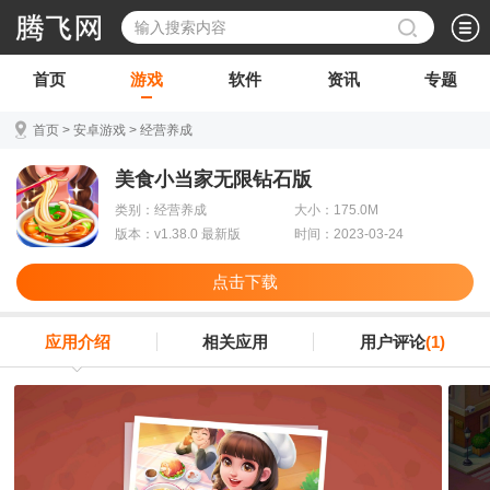
首页
游戏
软件
资讯
专题
首页
>
安卓游戏
>
经营养成
美食小当家无限钻石版
类别：经营养成
大小：175.0M
版本：v1.38.0 最新版
时间：2023-03-24
点击下载
应用介绍
相关应用
用户评论
(1)