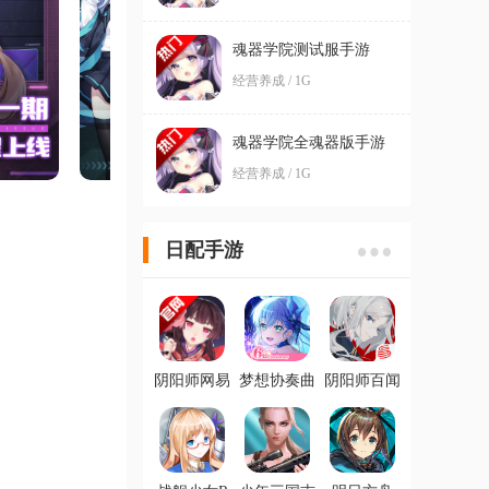
魂器学院测试服手游
经营养成 / 1G
魂器学院全魂器版手游
经营养成 / 1G
日配手游
阴阳师网易
梦想协奏曲
阴阳师百闻
官服
少女乐团派
牌游戏最新
对最新版
版