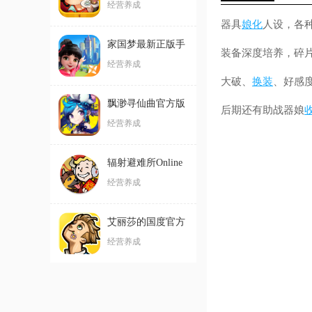
游
经营养成
器具
娘化
人设，各种
家国梦最新正版手
装备深度培养，碎
游
经营养成
大破、
换装
、好感
飘渺寻仙曲官方版
后期还有助战器娘
经营养成
辐射避难所Online
官方版本
经营养成
艾丽莎的国度官方
版
经营养成