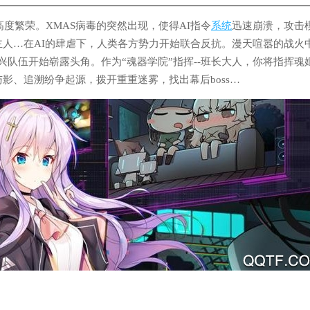
高度繁荣。XMAS病毒的突然出现，使得AI指令
系统
迅速崩溃，攻击
人…在AI的肆虐下，人类各方势力开始联合反抗。漫天喧嚣的战火
兴队伍开始崭露头角。作为“魂器学院”指挥--班长大人，你将指挥魂
影、追溯纷争起源，拨开重重迷雾，找出幕后boss…