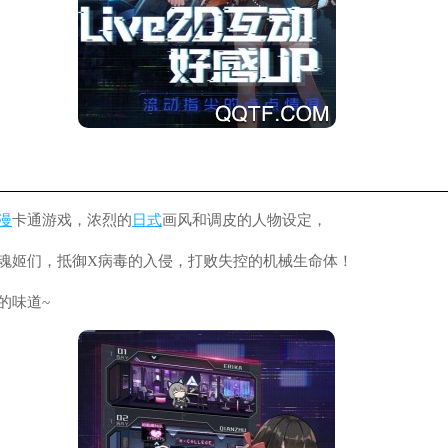
漫
卡通游戏，浓烈的
日式
画风和调皮的人物设定，
女魂姬们，抵御X病毒的入侵，打败失控的机械生命体！
的味道~