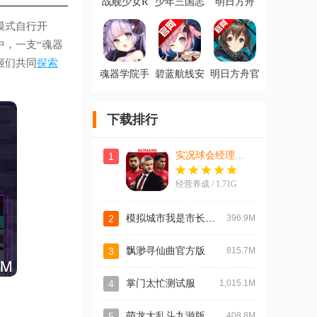
战舰少女R
少年三国志
明日方舟
手游最新版
最新IOS版
IOS版
模式自行开
中，一支“魂器
姬们共同
探索
魂器学院手
碧蓝航线安
明日方舟官
游最新版
卓官服
服最新版
下载排行
实况球会经理网易官方版
1
经营养成 / 1.71G
模拟城市我是市长最新版
2
396.9M
3
飘渺寻仙曲官方版
815.7M
4
掌门太忙测试服
1,015.1M
5
萌龙大乱斗九游版
408.8M