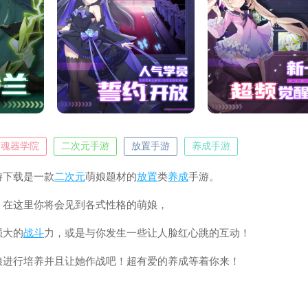
魂器学院
二次元手游
放置手游
养成手游
游下载是一款
二次元
萌娘题材的
放置
类
养成
手游。
！在这里你将会见到各式性格的萌娘，
强大的
战斗
力，或是与你发生一些让人脸红心跳的互动！
娘进行培养并且让她作战吧！超有爱的养成等着你来！