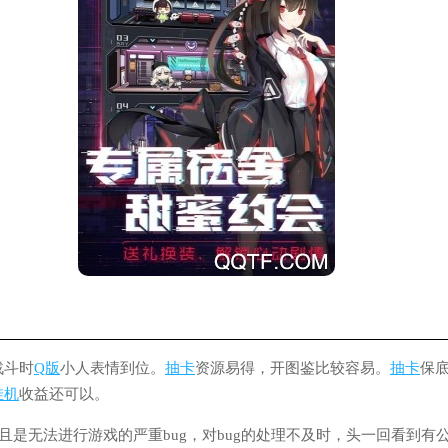
战斗时
Q版
小人表情到位。
抽卡
资源易得，开图鉴比较容易。
抽卡
保
挂机
收益还可以。
而且是无法进行游戏的严重bug，对bug的处理不及时，头一回看到有公