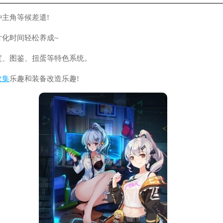
主角等候差遣!
片化时间轻松养成~
度、图鉴、扭蛋等特色系统。
收集
乐趣和装备改造乐趣!