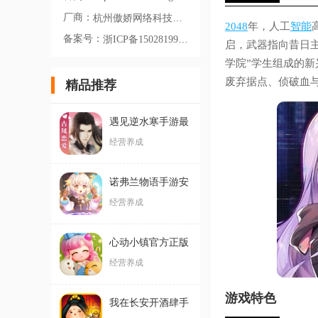
厂商：
杭州傲娇网络科技有限公司
2048
年，人工
智能
备案号：
浙ICP备15028199号-3A
启，武器指向昔日主
学院”学生组成的新
废弃据点、侦破血与
精品推荐
遇见逆水寒手游最
新版
经营养成
诺弗兰物语手游安
卓版
经营养成
心动小镇官方正版
经营养成
游戏特色
我在长安开酒肆手