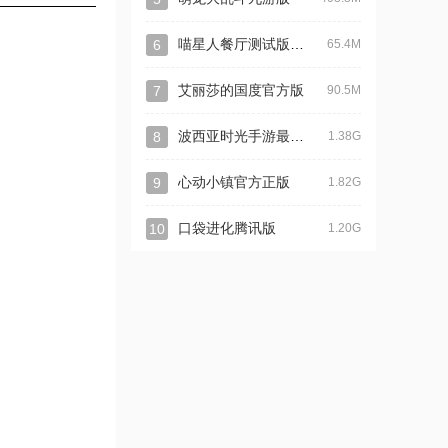
喵星人餐厅测试版官方版
6
65.4M
7
艾丽莎的国度官方版
90.5M
波西亚时光手游最新版
8
1.38G
9
心动小镇官方正版
1.82G
10
口袋进化腾讯版
1.20G