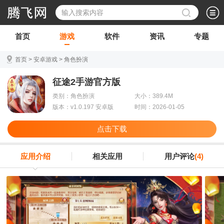
首页
游戏
软件
资讯
专题
首页
>
安卓游戏
>
角色扮演
征途2手游官方版
类别：角色扮演
大小：389.4M
版本：v1.0.197 安卓版
时间：2026-01-05
点击下载
应用介绍
相关应用
用户评论
(4)