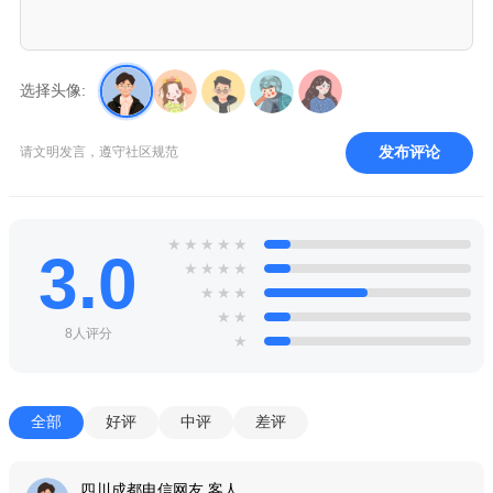
选择头像:
发布评论
请文明发言，遵守社区规范
★
★
★
★
★
3.0
★
★
★
★
★
★
★
★
★
8人评分
★
全部
好评
中评
差评
四川成都电信网友 客人