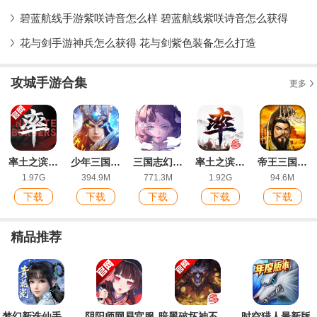
碧蓝航线手游紫咲诗音怎么样 碧蓝航线紫咲诗音怎么获得
花与剑手游神兵怎么获得 花与剑紫色装备怎么打造
攻城手游合集
更多
率土之滨手游最新版
少年三国志零官方版
三国志幻想大陆九游版
率土之滨IOS版
帝王三国手游最新版
1.97G
394.9M
771.3M
1.92G
94.6M
下载
下载
下载
下载
下载
精品推荐
梦幻新诛仙手游官方版
阴阳师网易官服
暗黑破坏神不朽手游官方版
时空猎人最新版