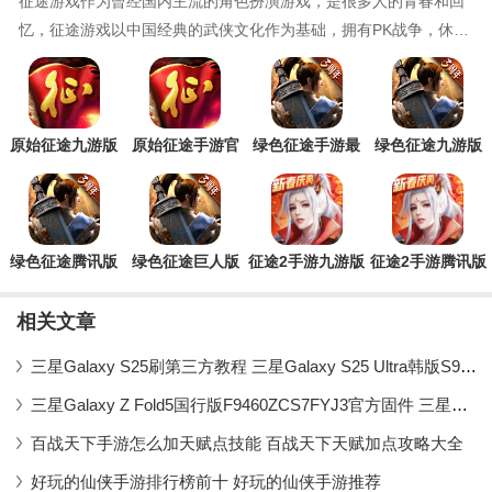
征途游戏作为曾经国内主流的角色扮演游戏，是很多人的青春和回
忆，征途游戏以中国经典的武侠文化作为基础，拥有PK战争，休闲
竞技，恋爱养成等玩法内容，在这里多种职业让玩家自由选择，让
你可以拥有全方位的游戏体验，现在本站为大家带来怀旧征途手
游，全新的装备系统，荣誉系统，监狱系统，更加热血的PK模式，
更有难度的副本玩法，让你轻松
原始征途九游版
原始征途手游官
绿色征途手游最
绿色征途九游版
方版
新版
绿色征途腾讯版
绿色征途巨人版
征途2手游九游版
征途2手游腾讯版
手游
相关文章
三星Galaxy S25刷第三方教程 三星Galaxy S25 Ultra韩版S938NKSS7BY
三星Galaxy Z Fold5国行版F9460ZCS7FYJ3官方固件 三星GalaxyZFold
百战天下手游怎么加天赋点技能 百战天下天赋加点攻略大全
好玩的仙侠手游排行榜前十 好玩的仙侠手游推荐