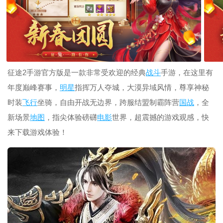
征途2手游官方版是一款非常受欢迎的经典
战斗
手游，在这里有
年度巅峰赛事，
明星
指挥万人夺城，大漠异域风情，尊享神秘
时装
飞行
坐骑，自由开战无边界，跨服结盟制霸阵营
国战
，全
新场景
地图
，指尖体验磅礴
电影
世界，超震撼的游戏观感，快
来下载游戏体验！