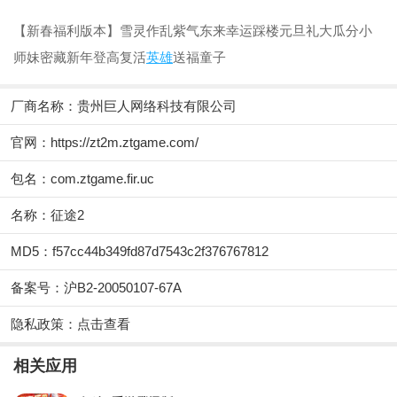
【新春福利版本】雪灵作乱紫气东来幸运踩楼元旦礼大瓜分小
师妹密藏新年登高复活
英雄
送福童子
厂商名称：
贵州巨人网络科技有限公司
官网：
https://zt2m.ztgame.com/
包名：com.ztgame.fir.uc
名称：征途2
MD5：f57cc44b349fd87d7543c2f376767812
备案号：沪B2-20050107-67A
隐私政策：
点击查看
相关应用