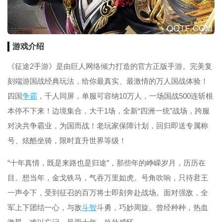
游戏介绍
《征途2手游》是由巨人网络倾力打造的官方正版手游。完美复
刻端游国战经典玩法，给你最真实、最激情的万人国战体验！
四国
争霸
，千人同屏，单服可容纳10万人，一场国战500连斩根
本停不下来！边境集合，大干1场，全新“四洲一统”战场，跨服
对决共争霸业，为国而战！老玩家保障计划，回归即送专属称
号、炫酷坐骑，限时直升世界等级！
“十年真情，既是来路也是归途”，那些年的峥嵘岁月，历历在
目。想当年，金戈铁马，气吞万里如虎。号角吹响，只待君王
一声令下，受到征召的百万将士即刻奔赴战场。面对强敌，全
军上下团结一心，与敌
斗智
斗勇，巧妙周旋。曾经种种，热血