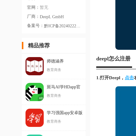
官网：
暂无
厂商：
DeepL GmbH
备案号：
黔ICP备2024022249号-13A
精品推荐
deepl怎么注册
师德涵养
教育商务
1.打开Deepl，
点击
斑马AI学HDapp官
方版
教育商务
学习强国app安卓版
教育商务