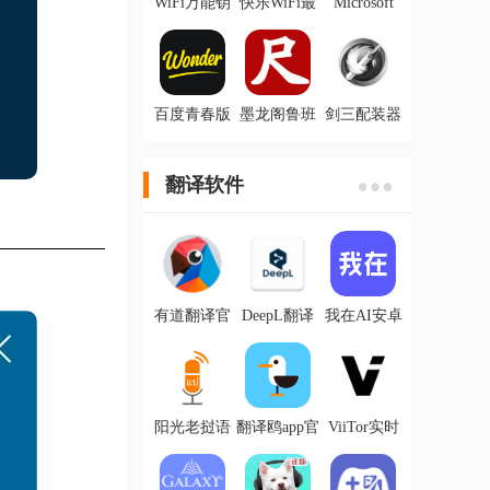
WiFi万能钥
快乐WiFi最
Microsoft
匙app官方版
新版
Excel下载手
机版
百度青春版
墨龙阁鲁班
剑三配装器
Wonder App
尺app手机版
100级app
最新版
翻译软件
有道翻译官
DeepL翻译
我在AI安卓
app官方版
器官方手机
版
版下载
阳光老挝语
翻译鸥app官
ViiTor实时
翻译app
方版
翻译app手机
版