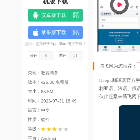
机版下载
安卓版下载
苹果版下载
提示：需跳转至App Store进行下载！
好评
0
差评
51
腾飞网为您推荐：
类别：
教育商务
DeepL翻译器官
版本：
v26.30 免费版
利亚语、法语、俄
大小：
85.5M
伙伴赶紧来腾飞网
时间：
2026-07-31 18:49
语言：
中文
性质：
软件
等级：
平台：
Android