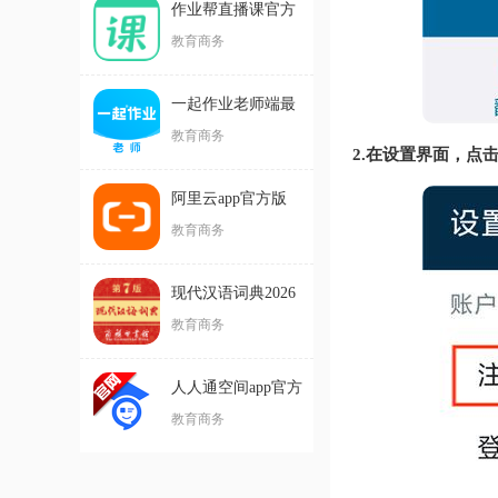
作业帮直播课官方
版
教育商务
一起作业老师端最
新版
教育商务
2.在设置界面，点
阿里云app官方版
教育商务
现代汉语词典2026
最新版
教育商务
人人通空间app官方
版
教育商务