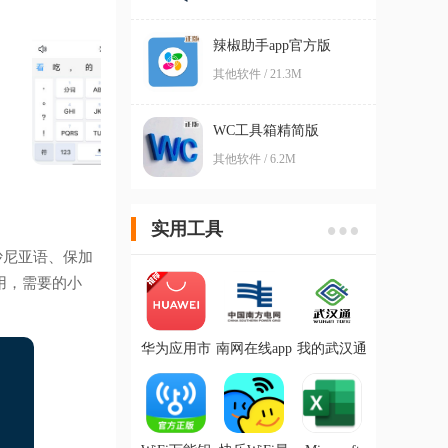
辣椒助手app官方版
其他软件 / 21.3M
WC工具箱精简版
其他软件 / 6.2M
实用工具
沙尼亚语、保加
用，需要的小
华为应用市
南网在线app
我的武汉通
场最新版
电费查缴软
(武汉一卡
件
通)软件