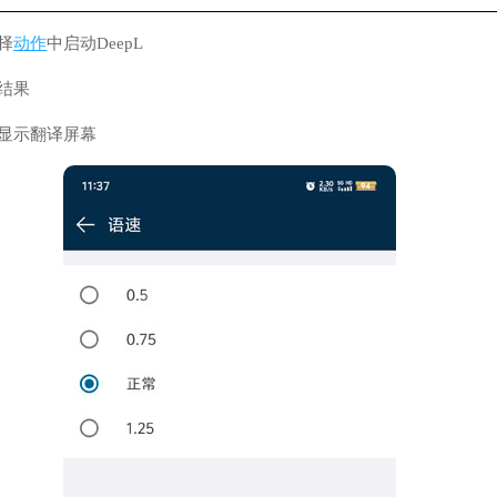
择
动作
中启动DeepL
结果
w只显示翻译屏幕