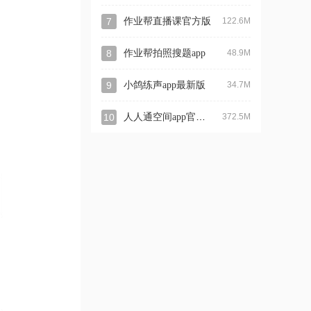
7
作业帮直播课官方版
122.6M
8
作业帮拍照搜题app
48.9M
9
小鸽练声app最新版
34.7M
人人通空间app官方版
10
372.5M