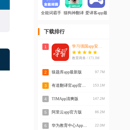
全能词霸手
猫狗神翻译
爱译客app最
机客户端
新版通用版
新版
下载排行
学习强国app安卓版
1
教育商务 / 173.3M
2
猿题库app最新版
97.7M
有道翻译官app官方版
3
153.1M
4
TIMApp清爽版
147.2M
5
阿里云app官方版
86.2M
华为教育中心App官方版
6
22.0M