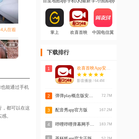
百度地图app
手机QQ最新
学习强国app
官方版
版本2026
安卓版
掌上
欢喜首映
中国电信翼
WeGame手
App安卓版
支付app
机版
下载排行
欢喜首映App安卓版
1
影音播放 / 64.4M
你也能通过手机
弹弹play概念版安卓版
2
72.7M
行，都可以在这
3
配音秀app官方版
167.2M
实感。
哔哩哔哩弹幕网手机版官方版
4
183.7M
5
茶杯狐app官方正版
52.2M