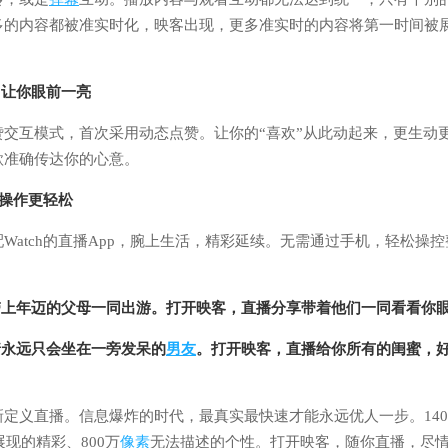
多的内容都被准实时化，映客出现，更多准实时的内容将第一时间被
。
，让你眼前一亮
赞交互模式，首次采用动态点赞。让你的“喜欢”从此动起来，更生动
款准确传达你的心意。
h，操作更轻松
Watch的直播App，腕上生活，精彩延续。无需通过手机，轻松操
。
能带上年迈的父母一同出游。打开映客，直播分享带着他们一同看看你
着永远只会坐在一旁发呆的
男友
。打开映客，直播给你所有的闺蜜，
定义直播。信息爆炸的时代，最真实最快速才能永远优人一步。14
展现的精彩、800万
像素
无法描述的个性。打开映客，随你直播，尽