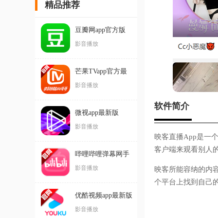
精品推荐
豆瓣网app官方版
影音播放
芒果TVapp官方最
新版本
影音播放
软件简介
微视app最新版
影音播放
映客直播App是一
客户端来观看别人
哔哩哔哩弹幕网手
机版官方版
影音播放
映客所能容纳的内
个平台上找到自己
优酷视频app最新版
本
影音播放