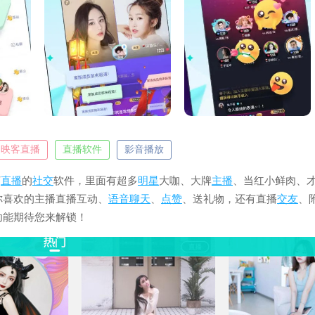
映客直播
直播软件
影音播放
打
直播
的
社交
软件，里面有超多
明星
大咖、大牌
主播
、当红小鲜肉、
你喜欢的主播直播互动、
语音
聊天
、
点赞
、送礼物，还有直播
交友
、
功能期待您来解锁！