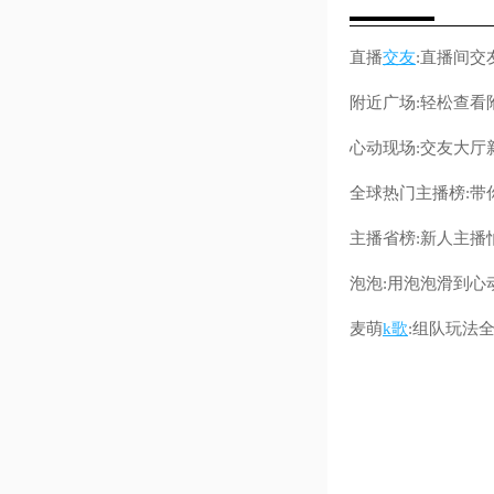
直播
交友
:直播间交
附近广场:轻松查看
心动现场:交友大厅
全球热门主播榜:
主播省榜:新人主播
泡泡:用泡泡滑到心
麦萌
k歌
:组队玩法