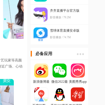
齐齐直播平台官方版
影音播放 / 79.2M
雪球体育直播安卓版
影音播放 / 74.7M
必备应用
才艺玩家等高颜
附近广场、心动
新浪微博最
微信2022最
美图秀秀app
新版本
新版
手机版