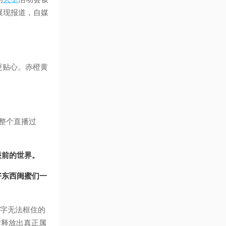
展现报道，自媒
更贴心。赤橙黄
控整个直播过
眼前的世界。
好东西闺蜜们一
0字无法框住的
情释放出真正属