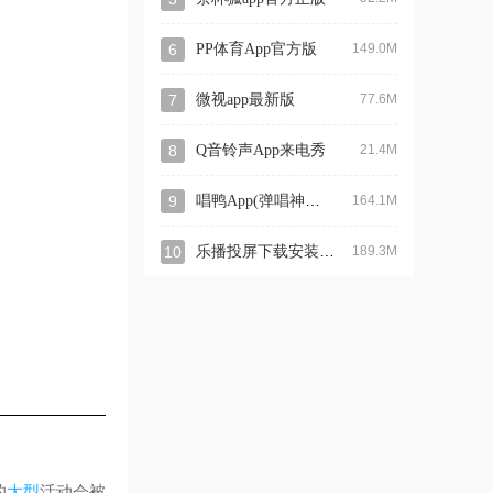
6
PP体育App官方版
149.0M
7
微视app最新版
77.6M
8
Q音铃声App来电秀
21.4M
唱鸭App(弹唱神器)安卓版
9
164.1M
乐播投屏下载安装app
10
189.3M
的
大型
活动会被