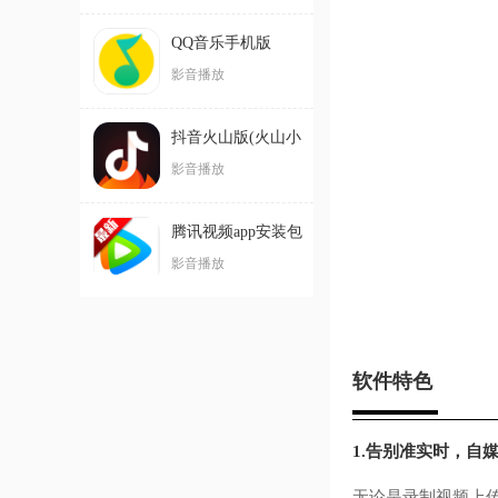
QQ音乐手机版
影音播放
抖音火山版(火山小
视频)最新版
影音播放
腾讯视频app安装包
官方正版
影音播放
软件特色
1.告别准实时，自
无论是录制视频上