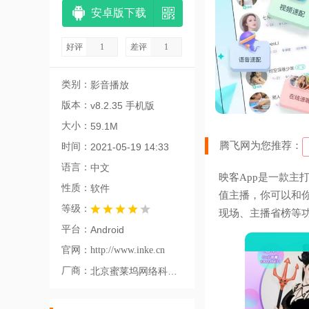
安卓版下载
好评
1
差评
1
类别：
影音播放
版本：
v8.2.35 手机版
大小：
59.1M
腾飞网为您推荐：
时间：
2021-05-19 14:33
语言：
中文
映客App是一款主
性质：
软件
值主播，你可以和
等级：
现场、主播省榜等
平台：
Android
官网：
http://www.inke.cn
厂商：
北京蜜莱坞网络科技有限公司