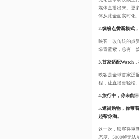
媒体直播出来。更
体从此全面实时化
2.缤纷点赞新模式
映客一改传统的点
绿青蓝紫，总有一
3.首家适配Watc
映客是全球首家适配
程，让直播更轻松
4.旅行中，你未
5.逛街购物，你带
起帮你淘。
这一次，映客将重新
态度、5000帧无法