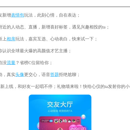
友新增
表情包
玩法，此刻心情，自在表达；
附近的人动态、直播，新增喜好标签，遇见兴趣相投的ta；
新上
相亲
玩法，嘉宾互选、心动表白，快来试一下；
带你认识全球最火爆的高颜值才艺主播；
怕没
流量
？省榜C位留给你；
动，真实
头像
更交心，语音
答题
拒绝尬聊；
全新上线，和好友一起唱不停；礼物墙来啦！快给心仪的ta发射你的小