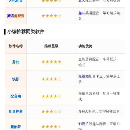
★★★★☆
闪电配音
真人
配音服务，品质有保障
趣味
英语配音，
学习
娱乐兼
★★★★☆
英语
趣配音
备
小编推荐同类软件
软件名称
推荐星级
功能优势
全能剪辑配音，字幕配乐一
★★★★★
剪映
站式
短视频
配音
卡点
，简单易上
★★★★☆
快影
手
海量音效素材，配音一键生
★★★★☆
配音阁
成
★★★☆☆
配音神器
多种AI音色，文字秒变语音
影视
片段趣味配音，互动性
★★★★☆
趣配音
强