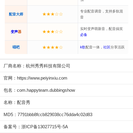
专业配音调音，支持多轨混
★★★☆☆
配音大师
音
实时变声萌新音，配音搞笑
★★★☆☆
变声
器
必备
★★★★☆
唱吧
k歌
配音一体，
社区
分享活跃
厂商名称：
杭州秀秀科技有限公司
官网：
https://www.peiyinxiu.com
包名：com.happyteam.dubbingshow
名称：配音秀
MD5：7791bbb8fccb829038cc76dda4c02d83
备案号：浙ICP备13027715号-5A