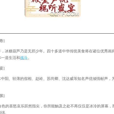
卷]
子，冰糖葫芦乃是无邪少年。四十多道中华传统美食将在诸位优秀画
你一道生活和
战斗
。
宴]
木中阳、轻薄的假相、赵岭、苏尚卿、沈达威等知名声优倾情献声，
愫]
每个角色的喜怒哀乐跃然指尖，你所能触及之处不再仅仅是冰冷的屏幕，
绵绵。