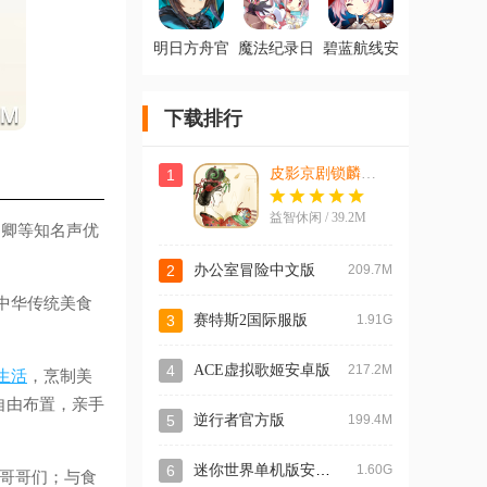
明日方舟官
魔法纪录日
碧蓝航线安
服最新版
服ex版
卓官服
下载排行
皮影京剧锁麟囊官方版
1
益智休闲 / 39.2M
尚卿等知名声优
2
办公室冒险中文版
209.7M
中华传统美食
3
赛特斯2国际服版
1.91G
4
ACE虚拟歌姬安卓版
217.2M
生活
，烹制美
自由布置，亲手
5
逆行者官方版
199.4M
迷你世界单机版安卓版
6
1.60G
哥哥们；与食