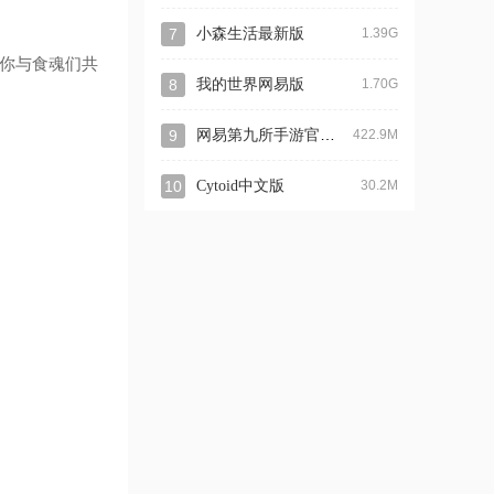
7
小森生活最新版
1.39G
你与食魂们共
8
我的世界网易版
1.70G
网易第九所手游官方客户端
9
422.9M
10
Cytoid中文版
30.2M