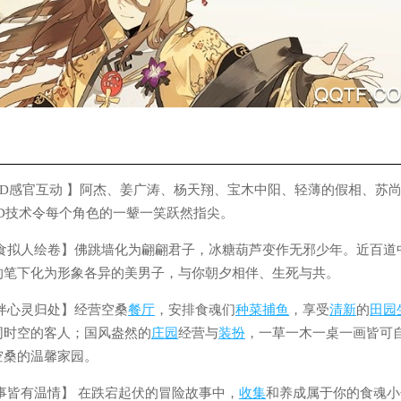
ve2D感官互动 】阿杰、姜广涛、杨天翔、宝木中阳、轻薄的假相、苏
e2D技术令每个角色的一颦一笑跃然指尖。
美食拟人绘卷】佛跳墙化为翩翩君子，冰糖葫芦变作无邪少年。近百道
的笔下化为形象各异的美男子，与你朝夕相伴、生死与共。
伴心灵归处】经营空桑
餐厅
，安排食魂们
种菜
捕鱼
，享受
清新
的
田园
同时空的客人；国风盎然的
庄园
经营与
装扮
，一草一木一桌一画皆可
空桑的温馨家园。
事皆有温情】 在跌宕起伏的冒险故事中，
收集
和养成属于你的食魂小