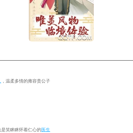
人
，温柔多情的雍容贵公子
总是笑眯眯怀着仁心的
医生