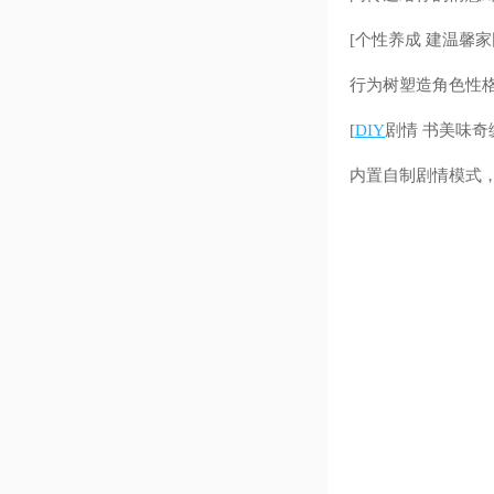
[个性养成 建温馨家园
行为树塑造角色性
[
DIY
剧情 书美味奇
内置自制剧情模式