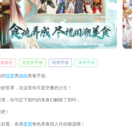
食物语
女性向手游
经营手游
休闲手游
向的
经营
类
休闲
美食手游。
奇妙世界，在这里你可是空桑的少主！
所害，你与定下契约的美食们解除了契约，
来吧！
且好看，各类
美男
角色美食拟人任你挑选哦！