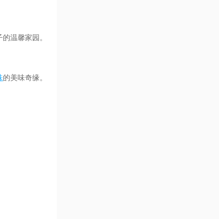
子的温馨家园。
味
的美味奇缘。