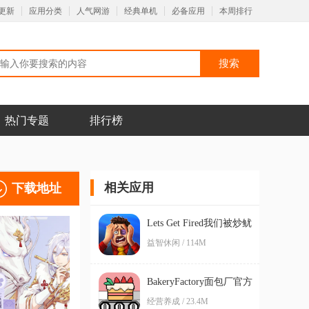
更新
应用分类
人气网游
经典单机
必备应用
本周排行
热门专题
排行榜
相关应用
下载地址
Lets Get Fired我们被炒鱿
鱼了游戏安卓版
益智休闲 / 114M
BakeryFactory面包厂官方
版
经营养成 / 23.4M