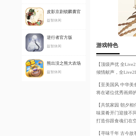
皮影京剧锁麟囊官
方版
益智休闲
逆行者官方版
游戏特色
益智休闲
熊出没之熊大农场
【顶级声优 全Li
免费购买版手游
倾情献声，全Liv
益智休闲
【至美国风 中华
将在诸位优秀画师
【共筑家园 朝夕相
味菜肴开门迎接不
打造你跟食魂们在
【寻味千年 古今故