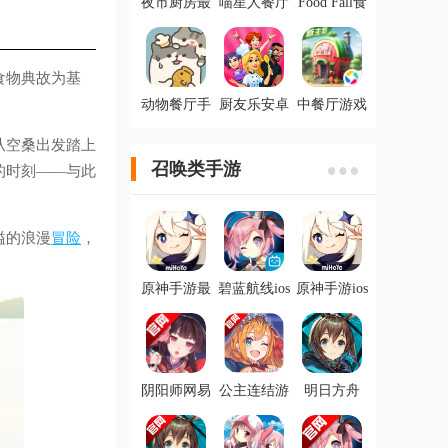
夜市厨房最
喵星人餐厅
Food Fall食
新ios版
测试版官方
物坠落最新
版
IOS版
食物典故为基
动物餐厅手
厨友乐安卓
中餐厅游戏
游最新版
正版(Chef &
官方版
Friends)
从空桑出发踏上
召唤类手游
的时刻——与此
溢的浪漫
冒险
，
原神手游最
碧蓝航线ios
原神手游ios
新版
版
版
阴阳师网易
公主连结游
明日方舟
官服
戏安卓版
IOS版