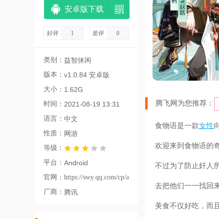
安卓版下载
好评
1
差评
0
类别：
益智休闲
版本：
v1.0.84 安卓版
大小：
1.62G
腾飞网为您推荐：
时间：
2021-08-19 13:31
语言：
中文
食物语是一款
女性
性质：
网游
欢迎来到食物语的
等级：
平台：
Android
不过为了防止奸人
官网：
https://swy.qq.com/cp/a20181017yypc/index.html
去把他们一一找回
厂商：
腾讯
美食不仅好吃，而