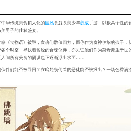
将中华传统美食拟人化的
国风
食愈系美少年
养成
手游，以极具个性的
与美男子的佳肴盛宴。
古籍《食物语》被毁，食魂们散佚四方，而你作为食神伊挚的孩子，
于各个时空，寻找着曾经的食魂伙伴，亦见证他们作为菜肴诞生于世
灭人间所有美食的阴谋也正逐渐浮出水面……
的伙伴们能否被寻回？在暗处窥伺着的恶徒能否被揪出？一场色香满