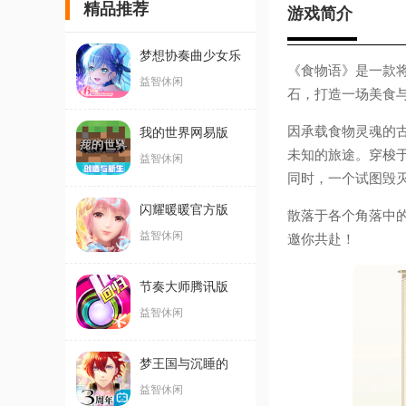
精品推荐
游戏简介
梦想协奏曲少女乐
《食物语》是一款
团派对最新版
益智休闲
石，打造一场美食
因承载食物灵魂的
我的世界网易版
未知的旅途。穿梭
益智休闲
同时，一个试图毁
闪耀暖暖官方版
散落于各个角落中
益智休闲
邀你共赴！
节奏大师腾讯版
益智休闲
梦王国与沉睡的
100王子
益智休闲