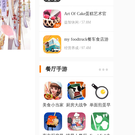
Art Of Cake蛋糕艺术官
方版
益智休闲 / 57.8M
my foodtruck餐车食店游
戏官方版
经营养成 / 97.4M
餐厅手游
美食小当家
厨房大战争
单面煎蛋早
ios官方版
最新IOS版
餐供应官方
ios版