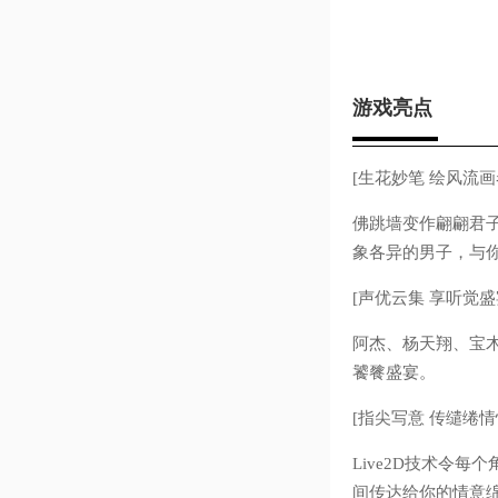
游戏亮点
[生花妙笔 绘风流画
佛跳墙变作翩翩君
象各异的男子，与
[声优云集 享听觉盛
阿杰、杨天翔、宝
饕餮盛宴。
[指尖写意 传缱绻情
Live2D技术令
间传达给你的情意