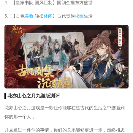
4、【皇家书院 国风巨制】国韵金描东方盛世
5、【古色
美妆
轻松
休闲
】古代贵族
校园
生活
花亦山心之月九游版测评
花亦山心之月游戏是一款让你能够在这古代的生活之中邂逅到
你的那一个人，
并且通过一件件的事情，你们的关系能够更进一步，最终相思