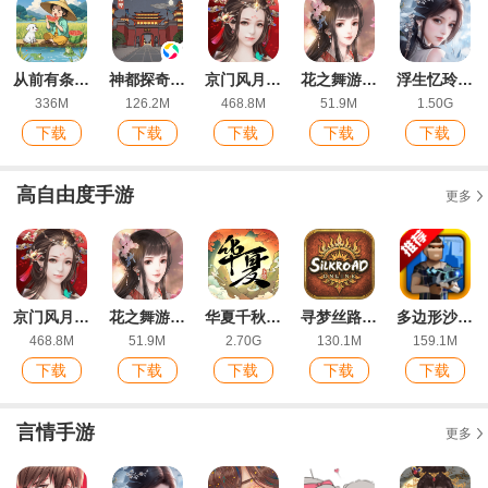
从前有条街手游最新版
神都探奇手游官方版
京门风月最新版
花之舞游戏最新版
浮生忆玲珑官方版
336M
126.2M
468.8M
51.9M
1.50G
下载
下载
下载
下载
下载
高自由度手游
更多
京门风月最新版
花之舞游戏最新版
华夏千秋手游官方版
寻梦丝路手游官方版
多边形沙盒游戏手机版
468.8M
51.9M
2.70G
130.1M
159.1M
下载
下载
下载
下载
下载
言情手游
更多