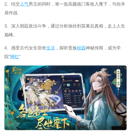
2、结交
人气
男主的同时，将一批高颜值门客收入麾下，与你并
肩作战
3、深入朝廷政治斗争，通过分析抽丝剥茧幕后真相，走上人生
巅峰。
4、感受古代女生宿舍
生活
，探听贵族
校园
神秘传闻，成为学
院"
网红
"