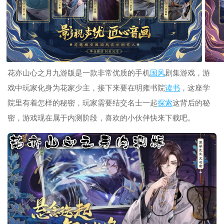
花亦山心之月九游版是一款非常优质的手机
国风
剧集游戏，游
戏中玩家化身为花家少主，接下来要在明雍书院
读书
，这座学
院里有着怎样的秘密，玩家需要结交名士一起
探索
这背后的秘
密，游戏现在属于内测阶段，喜欢的小伙伴快来下载吧。