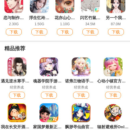
恋与制作人安卓官服
浮生忆玲珑官方版
花亦山心之月九游版
闪艺竹鼠求生记官方版
另一个我2皇家公主免广告版
2.30G
1.50G
1.10G
34.5M
87.0M
下载
下载
下载
下载
下载
精品推荐
遇见逆水寒手游最新版
魂器学院手游最新版
诺弗兰物语手游安卓版
心动小镇官方正版
经营养成
经营养成
经营养成
经营养成
下载
下载
下载
下载
我在长安开酒肆手游
家国梦最新正版手游
飘渺寻仙曲官方版
辐射避难所Online官方版本