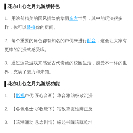
花亦山心之月九游版特色
1、用浓郁精美的国风描绘的华丽
东方
世界，其中的玩法很多
样，你可以
装扮
你的房间。
2、每个重要的角色都有知名的声优来进行
配音
，这会让大家有
更棒的沉浸式感受哦。
3、通过这款游戏来感受古代贵族的校园生活，感受不一样的世
界，充满了魅力和未知。
花亦山心之月九游版功能
1、【
影视
声优 匠心音画】华音雅韵极致沉浸
2、【各色名士 尽收麾下】宿敌挚友难辨正反
3、【暗潮涌动 悬念剧情】缘起书院暗藏乾坤