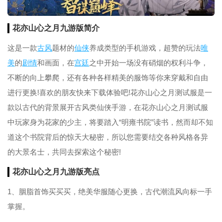
花亦山心之月九游版简介
这是一款
古风
题材的
仙侠
养成类型的手机游戏，超赞的玩法
唯
美
的
剧情
和画面，在
宫廷
之中开始一场没有硝烟的权利斗争，
不断的向上攀爬，还有各种各样精美的服饰等你来穿戴和自由
进行更换!喜欢的朋友快来下载体验吧!花亦山心之月测试服是一
款以古代的背景展开古风类仙侠手游，在花亦山心之月测试服
中玩家身为花家的少主，将要踏入“明雍书院”读书，然而却不知
道这个书院背后的惊天大秘密，所以您需要结交各种风格各异
的大景名士，共同去探索这个秘密!
花亦山心之月九游版亮点
1、胭脂首饰买买买，绝美华服随心更换，古代潮流风向标一手
掌握。