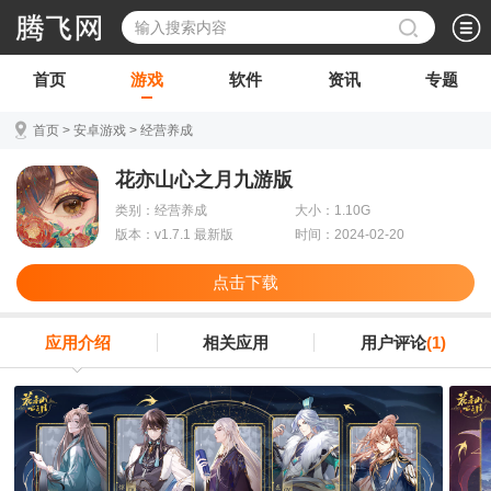
首页
游戏
软件
资讯
专题
首页
>
安卓游戏
>
经营养成
花亦山心之月九游版
类别：经营养成
大小：1.10G
版本：v1.7.1 最新版
时间：2024-02-20
点击下载
应用介绍
相关应用
用户评论
(1)