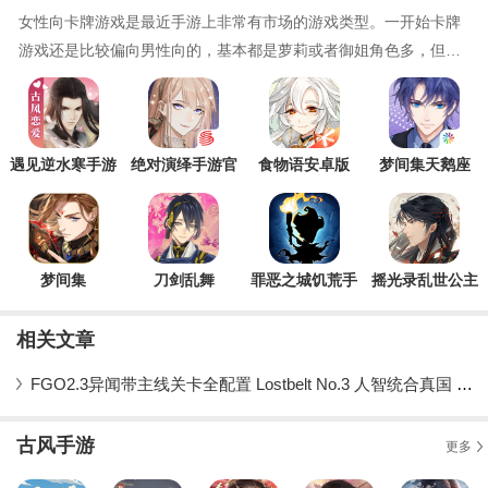
女性向卡牌游戏是最近手游上非常有市场的游戏类型。一开始卡牌
游戏还是比较偏向男性向的，基本都是萝莉或者御姐角色多，但是
随着女性玩家的消费力和影响力的提升，不少女性向卡牌游戏也不
断地在出现，有乙女向的，有一些古风唯美风格的，还有一些充斥
着帅哥角色的，基本都是为女孩子们服务的女性向卡牌游戏，今天
腾飞小编整合了不少女性向卡牌游
遇见逆水寒手游
绝对演绎手游官
食物语安卓版
梦间集天鹅座
最新版
方版
梦间集
刀剑乱舞
罪恶之城饥荒手
摇光录乱世公主
游最新版
最新版
相关文章
FGO2.3异闻带主线关卡全配置 Lostbelt No.3 人智统合真国 红之月下美人配置攻略
古风手游
更多