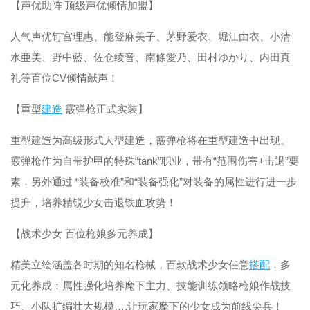
【声优助阵 顶级声优倾情加盟】
人气声优钉宫理惠、能登麻美子、茅野爱衣、堀江由衣、小清
水亜美、野中藍、佐仓绫音、南條愛乃、田村ゆかり、内田真
礼等百位CV倾情献声！
【重型
建造
霰弹枪正式实装】
重型建造为高级形式人型建造，霰弹枪将在重型建造中出现。
霰弹枪作为自带护甲的特殊“tank”职业，带有“范围伤害+击退”要
素，另外通过 “装备校准”和“装备强化”对装备的属性进行进一步
提升，培养精锐少女击退铁血攻势！
【战术少女 百位枪娘多元养成】
精美立绘涵盖各时期的知名枪械，百款战术少女任意
搭配
，多
元化养成：属性强化培养麾下主力、技能训练领略枪娘作战技
巧、小队扩编壮大规模….让玩家麾下的少女成为前线尖兵！