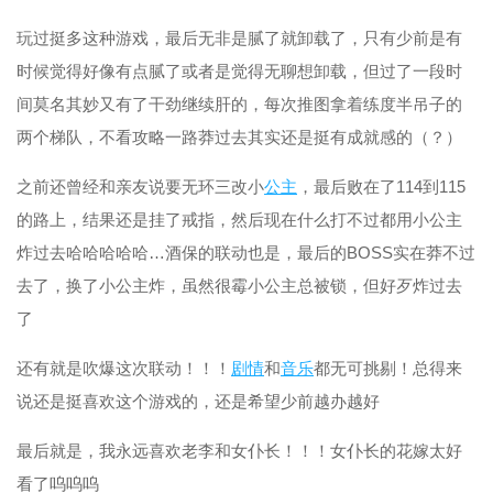
玩过挺多这种游戏，最后无非是腻了就卸载了，只有少前是有
时候觉得好像有点腻了或者是觉得无聊想卸载，但过了一段时
间莫名其妙又有了干劲继续肝的，每次推图拿着练度半吊子的
两个梯队，不看攻略一路莽过去其实还是挺有成就感的（？）
之前还曾经和亲友说要无环三改小
公主
，最后败在了114到115
的路上，结果还是挂了戒指，然后现在什么打不过都用小公主
炸过去哈哈哈哈哈…酒保的联动也是，最后的BOSS实在莽不过
去了，换了小公主炸，虽然很霉小公主总被锁，但好歹炸过去
了
还有就是吹爆这次联动！！！
剧情
和
音乐
都无可挑剔！总得来
说还是挺喜欢这个游戏的，还是希望少前越办越好
最后就是，我永远喜欢老李和女仆长！！！女仆长的花嫁太好
看了呜呜呜