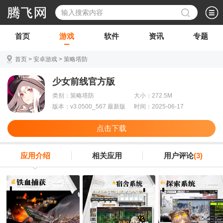
首页
游戏
软件
资讯
专题
首页
>
安卓游戏
>
策略塔防
少女前线官方版
类别：策略塔防
大小：272.5M
版本：v3.0500_567 最新版
时间：2025-06-17
点击下载
应用介绍
相关应用
用户评论
(3)