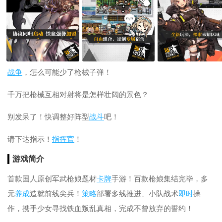
战争
，怎么可能少了枪械子弹！
千万把枪械互相对射将是怎样壮阔的景色？
别发呆了！快调整好阵型
战斗
吧！
请下达指示！
指挥官
！
游戏简介
首款国人原创军武枪娘题材
卡牌
手游！百款枪娘集结完毕，多
元
养成
造就前线尖兵！
策略
部署多线推进、小队战术
即时
操
作，携手少女寻找铁血叛乱真相，完成不曾放弃的誓约！