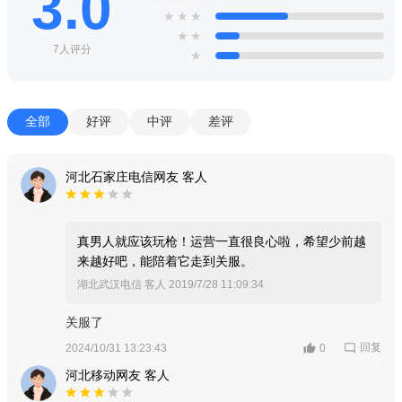
3.0
★
★
★
★
★
7人评分
★
全部
好评
中评
差评
河北石家庄电信网友 客人
真男人就应该玩枪！运营一直很良心啦，希望少前越
来越好吧，能陪着它走到关服。
湖北武汉电信 客人
2019/7/28 11:09:34
关服了
回复
2024/10/31 13:23:43
0
河北移动网友 客人