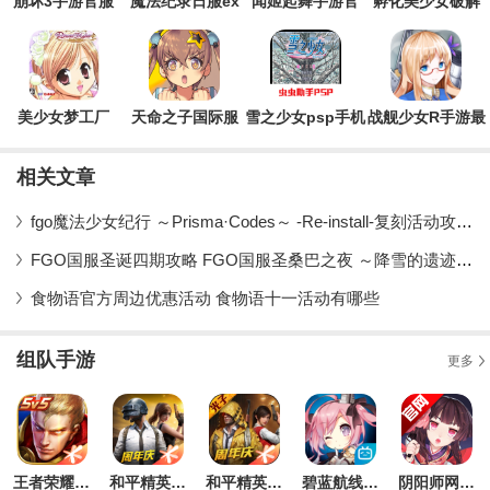
所以很多小伙伴就想玩一些没有男角
崩坏3手游官服
魔法纪录日服ex
闻姬起舞手游官
孵化美少女破解
版
方版(聞姬起舞)
版
美少女梦工厂
天命之子国际服
雪之少女psp手机
战舰少女R手游最
4DS特别版金手
官方版Destiny
版
新版
指版
Child
相关文章
fgo魔法少女纪行 ～Prisma·Codes～ -Re-install-复刻活动攻略 fgo国服
FGO国服圣诞四期攻略 FGO国服圣桑巴之夜 ～降雪的遗迹与少女骑士～活动攻略
食物语官方周边优惠活动 食物语十一活动有哪些
组队手游
更多
王者荣耀最新版本2026
和平精英手游安卓版
和平精英IOS版
碧蓝航线ios版
阴阳师网易官服