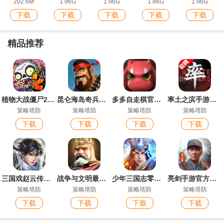
202.6M
1.96G
1.96G
1.86G
1.96G
下载
下载
下载
下载
下载
精品推荐
植物大战僵尸2最新版
昆仑海岛奇兵最新版本
多多自走棋官方服
率土之滨手游最新版
策略塔防
策略塔防
策略塔防
策略塔防
下载
下载
下载
下载
三国戏赵云传游戏最新版
战争与文明最新版本
少年三国志零官方版
亮剑手游官方正版
策略塔防
策略塔防
策略塔防
策略塔防
下载
下载
下载
下载