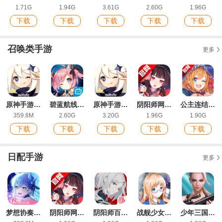
1.71G
1.94G
3.61G
2.60G
1.96G
下载
下载
下载
下载
下载
召唤类手游
更多
原神手游最新版
碧蓝航线ios版
原神手游ios版
阴阳师网易官服
公主连结游戏安卓版
359.8M
2.60G
3.20G
1.96G
1.90G
下载
下载
下载
下载
下载
日配手游
更多
梦想协奏曲少女乐团派对最新版
阴阳师网易官服
阴阳师百闻牌游戏最新版
战舰少女R手游最新版
少年三国志最新IOS版