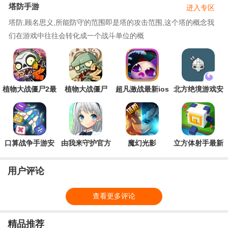
塔防手游
进入专区
塔防,顾名思义,所能防守的范围即是塔的攻击范围,这个塔的概念我
们在游戏中往往会转化成一个战斗单位的概
植物大战僵尸2最
植物大战僵尸
超凡激战最新ios
北方绝境游戏安
新版
2ios版
版
卓版
口算战争手游安
由我来守护官方
魔幻光影
立方体射手最新
卓版
版手游
版手游
用户评论
查看更多评论
精品推荐