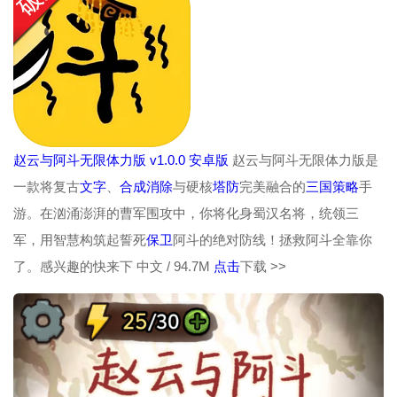
赵云与阿斗无限体力版 v1.0.0 安卓版
赵云与阿斗无限体力版是
一款将复古
文字
、
合成
消除
与硬核
塔防
完美融合的
三国
策略
手
游。在汹涌澎湃的曹军围攻中，你将化身蜀汉名将，统领三
军，用智慧构筑起誓死
保卫
阿斗的绝对防线！拯救阿斗全靠你
了。感兴趣的快来下
中文 / 94.7M
点击
下载 >>