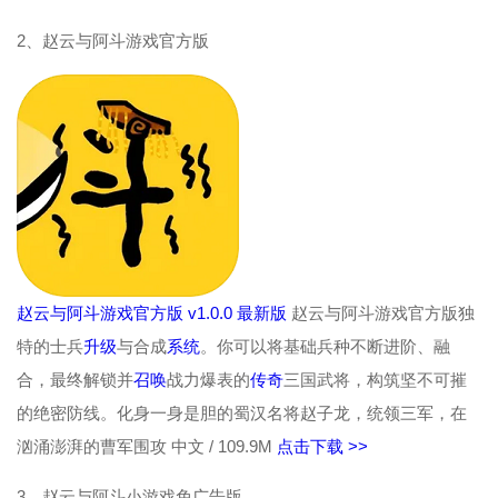
2、赵云与阿斗游戏官方版
赵云与阿斗游戏官方版 v1.0.0 最新版
赵云与阿斗游戏官方版独
特的士兵
升级
与合成
系统
。你可以将基础兵种不断进阶、融
合，最终解锁并
召唤
战力爆表的
传奇
三国武将，构筑坚不可摧
的绝密防线。化身一身是胆的蜀汉名将赵子龙，统领三军，在
汹涌澎湃的曹军围攻
中文 / 109.9M
点击下载 >>
3、赵云与阿斗小游戏免广告版