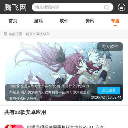
首页
游戏
软件
资讯
专题
当前位置：
首页
>
同人软件
同人软件
看同人用什么软件好,同人软件是什么,谁能推荐好的阅
读同人软件,什么软件可以找同人图,同人软件是什么意
思啊,有什么同人图软件,同人本子软件,同人文最多的
小说软件,同人漫画软件...同人文化的兴起是大家对IP
的热爱,也是自己对于所喜欢部分的天马行空的想象力
点击查看
与延展.同人的梦由同人软件构筑平台,你可以来这里看
看有什么同人软件.
2026/7/24 13:52:44
共有
22
款安卓应用
哔哩哔哩弹幕网手机版官方版v9.3.0 安卓