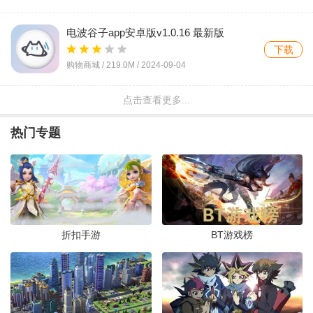
电波谷子app安卓版v1.0.16 最新版
下载
购物商城 /
219.0M
/
2024-09-04
点击查看更多...
PixShaft官方最新版v3.4.1 最新版
下载
热门专题
其他软件 /
17.0M
/
2024-04-09
acgp插画网app官方版v211 最新版
下载
其他软件 /
16.4M
/
2024-03-20
折扣手游
BT游戏榜
平行大陆平台app手机版v1.0.7 安卓版
下载
资讯阅读 /
28.5M
/
2021-11-08