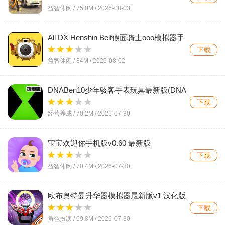
益智休闲 /
75.0M
/
2026-08-03
All DX Henshin Belt假面骑士ooo模拟器手
机版v9 安卓版
下载
益智休闲 /
84M
/
2026-08-02
DNABen10少年骇客手表玩具最新版(DNA
Altering)v3.1.0 安卓版
下载
经营养成 /
70.2M
/
2026-07-30
宝宝欢迎你手机版v0.60 最新版
下载
益智休闲 /
70.4M
/
2026-07-30
欧布奥特曼升华器模拟器最新版v1 汉化版
下载
角色扮演 /
69.8M
/
2026-07-30