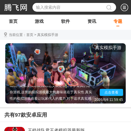
首页
游戏
软件
资讯
专题
当前位置：
首页
>
真实模拟手游
真实模拟手游
真实模拟游戏手机版,科目二真实模拟游戏,真实模拟游
戏机...真实模拟游戏,顾名思义就是那些非常逼真的迷
你游戏,这类的模拟游戏最大的趣味就在于真实性.真实
点击查看
性的模拟游戏有着让玩家代入的魔力,对于追求真实感
2026/8/4 11:59:45
的玩家来说是非常有趣的事情,想要在游戏里体验真实
感的玩家可以来下载小编为大家准备的真实模拟手游.
共有
97
款安卓应用
王样战队君王者模拟器最新版