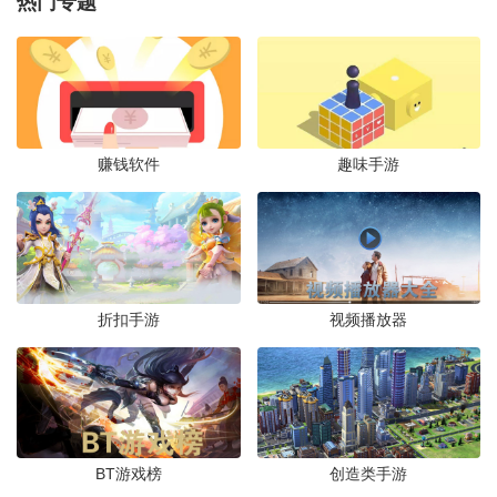
热门专题
捷德升华器中文版(Geed Riser)v1.1 捷德变
身道具模拟器
下载
经营养成 /
1.04G
/
2026-07-24
lol亚索快乐风男模拟器官方版手游v0.5 安
卓版
赚钱软件
趣味手游
下载
益智休闲 /
99.2M
/
2026-07-22
小偷潜行模拟器手游最新版v1.0 安卓版
下载
角色扮演 /
77.5M
/
2026-07-22
折扣手游
视频播放器
细胞实验室最新中文版v103 安卓版
下载
益智休闲 /
8.2M
/
2026-07-21
BT游戏榜
创造类手游
2020绿帽模拟器手游最新版v1.0 安卓版