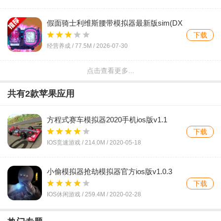
假面骑士利维斯腰带模拟器最新版sim(DX
REVICE)v1.9 手机版
下载
经营养成 /
77.5M
/
2026-07-30
点击查看更多...
feelfpv模拟器手机版v1.7.1 安卓版
下载
共有
2
款苹果应用
飞行射击 /
1.09G
/
2026-07-29
方程式赛车模拟器2020手机ios版v1.1
印度摩托车驾驶3D手机版(Indian Bikes
iPhone版
下载
Driving 3D)v88 最新版
下载
IOS竞速游戏 /
214.0M
/
2020-05-18
赛车竞速 /
194.7M
/
2026-07-28
小偷模拟器抢劫模拟器官方ios版v1.0.3
玩具熊跳杀模拟器游戏手机版安装FNaF
iPhone版
下载
Jumpscare Simulator Androidv1.0 2026官
下载
IOS休闲游戏 /
259.4M
/
2020-02-28
方中文版
动作冒险 /
427.3M
/
2026-07-28