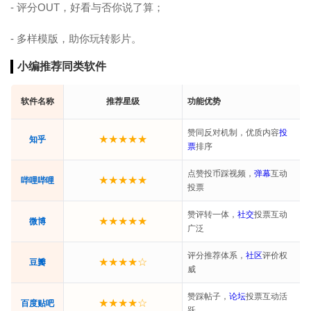
- 评分OUT，好看与否你说了算；
- 多样模版，助你玩转影片。
小编推荐同类软件
软件名称
推荐星级
功能优势
赞同反对机制，优质内容
投
★★★★★
知乎
票
排序
点赞投币踩视频，
弹幕
互动
★★★★★
哔哩哔哩
投票
赞评转一体，
社交
投票互动
★★★★★
微博
广泛
评分推荐体系，
社区
评价权
★★★★☆
豆瓣
威
赞踩帖子，
论坛
投票互动活
★★★★☆
百度贴吧
跃