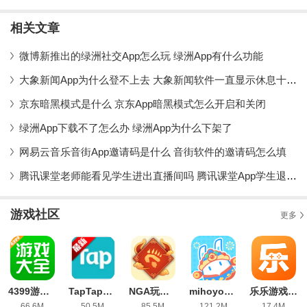
app安卓版
国服内测资格申
汽app手机版
新版
请平台
相关文章
微博新推出的绿洲社交App怎么玩 绿洲App有什么功能
大象新闻App为什么登不上去 大象新闻软件一直显示休息十分钟是怎么回事
京东暗黑模式是什么 京东App暗黑模式怎么开启和关闭
绿洲App下载不了怎么办 绿洲App为什么下架了
网易云音乐音街App邀请码是什么 音街软件的邀请码怎么填
腾讯课堂老师能看见学生进出直播间吗 腾讯课堂App学生退出课堂会被发现吗
游戏社区
更多
4399游戏盒官方正版
TapTap2026正版安装包
NGA玩家社区开发版
mihoyo米游社手机版
乐乐游戏盒子安卓版
66.6M
50.5M
85.5M
121.2M
17.4M