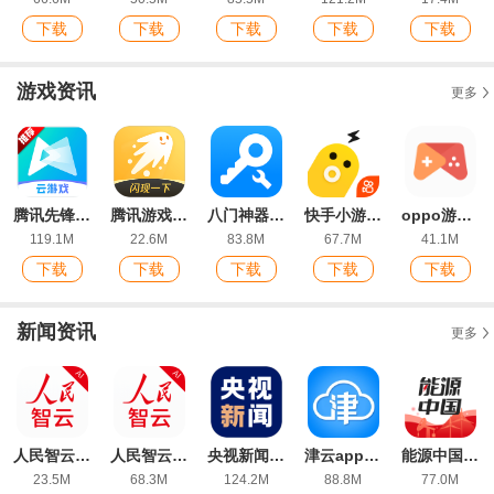
下载
下载
下载
下载
下载
游戏资讯
更多
腾讯先锋云游戏app官方版(原腾讯先游)
腾讯游戏社区官方版(闪现一下)
八门神器最好用的版本
快手小游戏2026最新版本
oppo游戏中心客户端
119.1M
22.6M
83.8M
67.7M
41.1M
下载
下载
下载
下载
下载
新闻资讯
更多
人民智云客户端
人民智云ios最新版
央视新闻app官方版
津云app官方版
能源中国app最新版本
23.5M
68.3M
124.2M
88.8M
77.0M