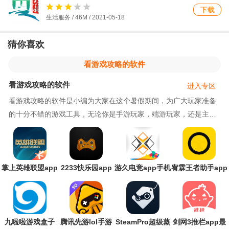
下载
生活服务 / 46M / 2021-05-18
猜你喜欢
看游戏攻略的软件
看游戏攻略的软件
进入专区
看游戏攻略的软件是小编为大家在这个暑假期间，为广大玩家准备
的十分不错的游戏工具，无论你是手游玩家，端游玩家，还是主机
游戏玩家，在经历了漫长的学习期，到了这个愉快的暑假之时，没
有一款良好的游戏攻略软件，你怎么可能真正体验到游戏的乐趣
呢，下面小编就为大家带来几款十分不错的游戏攻略软件，喜欢就
来下载试试吧。
掌上英雄联盟app
2233快乐园app
游久电竞app手机
宥霖王者助手app
官方正版
手机版
版
安卓版(战力查询)
九啦啦游戏盒子
腾讯先游lol手游
SteamPro超级蒸
剑网3推栏app最