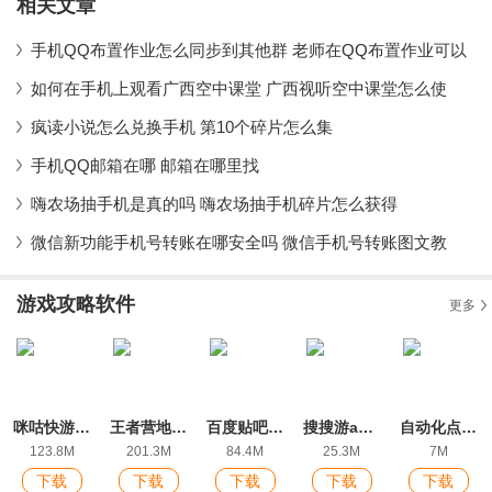
相关文章
手机QQ布置作业怎么同步到其他群 老师在QQ布置作业可以
如何在手机上观看广西空中课堂 广西视听空中课堂怎么使
疯读小说怎么兑换手机 第10个碎片怎么集
手机QQ邮箱在哪 邮箱在哪里找
嗨农场抽手机是真的吗 嗨农场抽手机碎片怎么获得
微信新功能手机号转账在哪安全吗 微信手机号转账图文教
游戏攻略软件
更多
咪咕快游正版
王者营地app最新版
百度贴吧最新版
搜搜游app官方版
自动化点击器app免费版
123.8M
201.3M
84.4M
25.3M
7M
下载
下载
下载
下载
下载